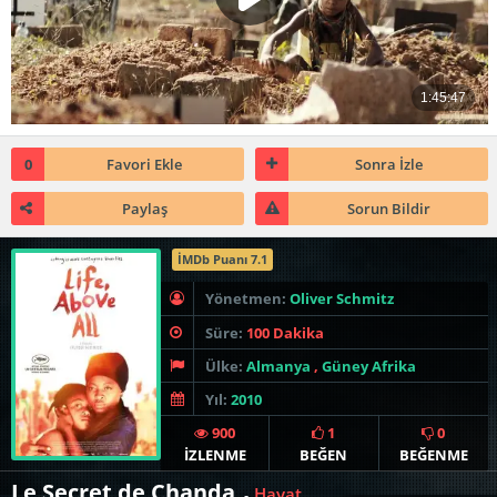
0
Favori Ekle
Sonra İzle
Paylaş
Sorun Bildir
İMDb Puanı 7.1
Yönetmen:
Oliver Schmitz
Süre:
100 Dakika
Ülke:
Almanya
,
Güney Afrika
Yıl:
2010
900
1
0
İZLENME
BEĞEN
BEĞENME
Le Secret de Chanda
Hayat
-