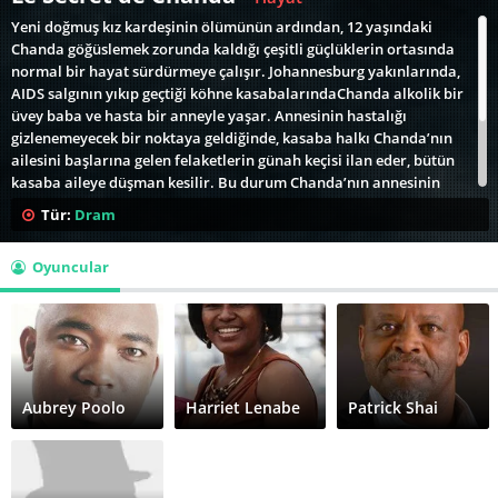
Yeni doğmuş kız kardeşinin ölümünün ardından, 12 yaşındaki
Chanda göğüslemek zorunda kaldığı çeşitli güçlüklerin ortasında
normal bir hayat sürdürmeye çalışır. Johannesburg yakınlarında,
AIDS salgının yıkıp geçtiği köhne kasabalarındaChanda alkolik bir
üvey baba ve hasta bir anneyle yaşar. Annesinin hastalığı
gizlenemeyecek bir noktaya geldiğinde, kasaba halkı Chanda’nın
ailesini başlarına gelen felaketlerin günah keçisi ilan eder, bütün
kasaba aileye düşman kesilir. Bu durum Chanda’nın annesinin
kasabadan kaçmasına ve ailesinin parçalanmasına sebep olur.
Tür:
Dram
Halkın bu tepkisinin önyargı ve batıl inançlardan kaynaklandığını
sezinleyen Chanda annesini ve hakikati bulmak üzere evini ve
Oyuncular
okulunu terk eder. Önce Hayat Allan Stratton’ın 2004 tarihli çok
satan ‘Chanda’s Secrets’ isimli romanından uyarlanmıştır.
Aubrey Poolo
Harriet Lenabe
Patrick Shai