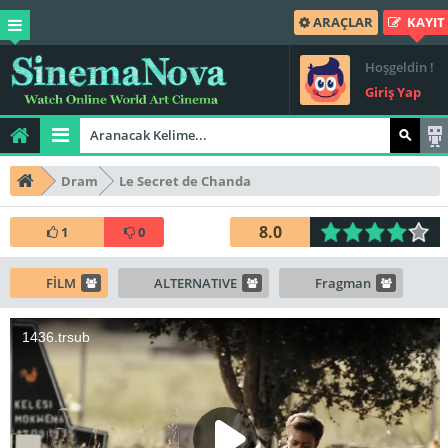
ARAÇLAR
KAYIT
Hoşgeldin !
Giriş Yap
Dram
Le Secret de Chanda
8.0
1
0
FİLM
ALTERNATIVE
Fragman