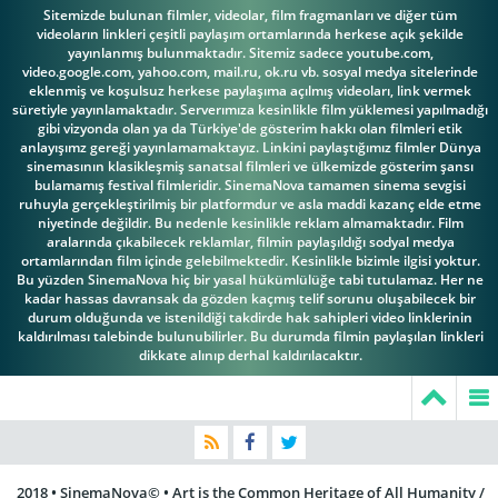
Sitemizde bulunan filmler, videolar, film fragmanları ve diğer tüm
videoların linkleri çeşitli paylaşım ortamlarında herkese açık şekilde
yayınlanmış bulunmaktadır. Sitemiz sadece youtube.com,
video.google.com, yahoo.com, mail.ru, ok.ru vb. sosyal medya sitelerinde
eklenmiş ve koşulsuz herkese paylaşıma açılmış videoları, link vermek
süretiyle yayınlamaktadır. Serverımıza kesinlikle film yüklemesi yapılmadığı
gibi vizyonda olan ya da Türkiye'de gösterim hakkı olan filmleri etik
anlayışımz gereği yayınlamamaktayız. Linkini paylaştığımız filmler Dünya
sinemasının klasikleşmiş sanatsal filmleri ve ülkemizde gösterim şansı
bulamamış festival filmleridir. SinemaNova tamamen sinema sevgisi
ruhuyla gerçekleştirilmiş bir platformdur ve asla maddi kazanç elde etme
niyetinde değildir. Bu nedenle kesinlikle reklam almamaktadır. Film
aralarında çıkabilecek reklamlar, filmin paylaşıldığı sodyal medya
ortamlarından film içinde gelebilmektedir. Kesinlikle bizimle ilgisi yoktur.
Bu yüzden SinemaNova hiç bir yasal hükümlülüğe tabi tutulamaz. Her ne
kadar hassas davransak da gözden kaçmış telif sorunu oluşabilecek bir
durum olduğunda ve istenildiği takdirde hak sahipleri video linklerinin
kaldırılması talebinde bulunubilirler. Bu durumda filmin paylaşılan linkleri
dikkate alınıp derhal kaldırılacaktır.
2018 • SinemaNova© • Art is the Common Heritage of All Humanity /