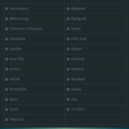
Animasyon
Belgesel
Bilim-Kurgu
Biyografi
Criterion Collection
Dram
Fantastik
Film-Noir
Gerilim
Gizem
Kısa Film
Komedi
Korku
Macera
Müzik
Müzikal
Romantik
Savaş
Spor
Suç
Tarih
Tv Filmi
Western