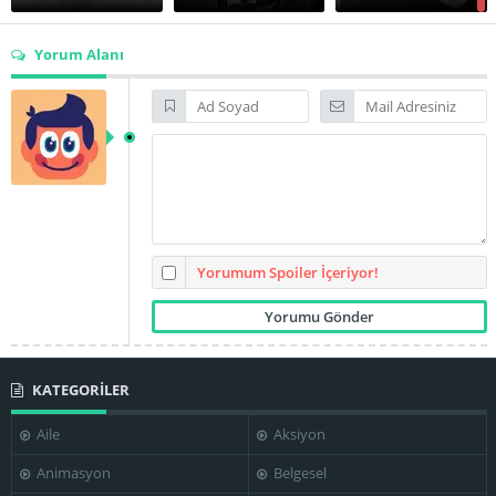
Yorum Alanı
Danny Dayton
Donald Kerr
Earle Hodgins
Frank Richards
Frank Sinatra
Franklyn Farnum
Yorumum Spoiler İçeriyor!
KATEGORİLER
George E. Stone
Harold Miller
Harry Tyler
Aile
Aksiyon
Animasyon
Belgesel