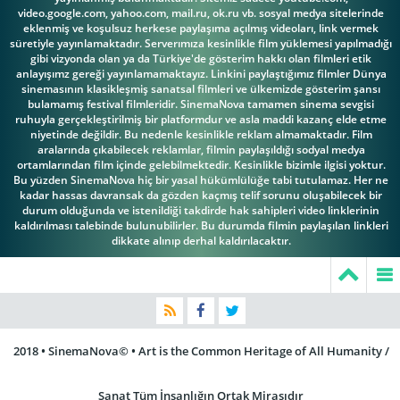
video.google.com, yahoo.com, mail.ru, ok.ru vb. sosyal medya sitelerinde
eklenmiş ve koşulsuz herkese paylaşıma açılmış videoları, link vermek
süretiyle yayınlamaktadır. Serverımıza kesinlikle film yüklemesi yapılmadığı
Noble 'Kid'
gibi vizyonda olan ya da Türkiye'de gösterim hakkı olan filmleri etik
Matt Mattox
Chissell
Pat Sheehan
anlayışımz gereği yayınlamamaktayız. Linkini paylaştığımız filmler Dünya
sinemasının klasikleşmiş sanatsal filmleri ve ülkemizde gösterim şansı
bulamamış festival filmleridir. SinemaNova tamamen sinema sevgisi
ruhuyla gerçekleştirilmiş bir platformdur ve asla maddi kazanç elde etme
niyetinde değildir. Bu nedenle kesinlikle reklam almamaktadır. Film
aralarında çıkabilecek reklamlar, filmin paylaşıldığı sodyal medya
ortamlarından film içinde gelebilmektedir. Kesinlikle bizimle ilgisi yoktur.
Bu yüzden SinemaNova hiç bir yasal hükümlülüğe tabi tutulamaz. Her ne
Regis Toomey
Renee Renor
Robert Keith
kadar hassas davransak da gözden kaçmış telif sorunu oluşabilecek bir
durum olduğunda ve istenildiği takdirde hak sahipleri video linklerinin
kaldırılması talebinde bulunubilirler. Bu durumda filmin paylaşılan linkleri
dikkate alınıp derhal kaldırılacaktır.
Sheldon
Sandra Warner
Sayre Dearing
Leonard
2018 • SinemaNova© • Art is the Common Heritage of All Humanity /
Sanat Tüm İnsanlığın Ortak Mirasıdır