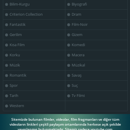
Bilim-Kurgu
Biyografi
Harry Wilson
Jack Chefe
Jack Perry
Criterion Collection
Dram
Fantastik
Film-Noir
Gerilim
Gizem
Kısa Film
Komedi
Jean Simmons
Jeffrey Sayre
Jerry Orbach
Korku
Macera
Müzik
Müzikal
Romantik
Savaş
John Roy
Johnny Silver
Kathryn Givney
Spor
Suç
Tarih
Tv Filmi
Western
Larri Thomas
Lynette Bernay
Marlon Brando
Sitemizde bulunan filmler, videolar, film fragmanları ve diğer tüm
videoların linkleri çeşitli paylaşım ortamlarında herkese açık şekilde
yayınlanmış bulunmaktadır. Sitemiz sadece youtube.com,