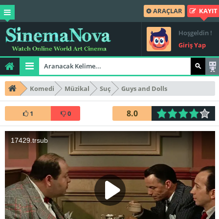
ARAÇLAR
KAYIT
Hoşgeldin !
Giriş Yap
Komedi
Müzikal
Suç
Guys and Dolls
8.0
1
0