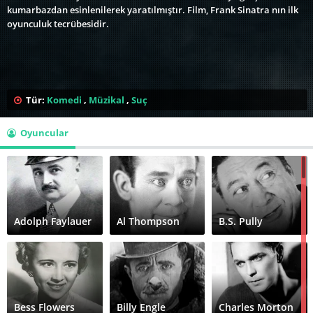
kumarbazdan esinlenilerek yaratılmıştır. Film, Frank Sinatra nın ilk
oyunculuk tecrübesidir.
Tür:
Komedi
,
Müzikal
,
Suç
Oyuncular
Adolph Faylauer
Al Thompson
B.S. Pully
Bess Flowers
Billy Engle
Charles Morton