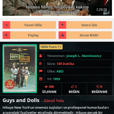
0
Favori Ekle
Sonra İzle
Paylaş
Sorun Bildir
İMDb Puanı 7,1
Yönetmen:
Joseph L. Mankiewicz
Süre:
149 Dakika
Ülke:
ABD
Yıl:
1955
306
1
0
İZLENME
BEĞEN
BEĞENME
Guys and Dolls
Gönül Yolu
-
Hikaye New York’un önemsiz suçluları ve profesyonel kumarbazları
arasındaki faaliyetler etrafında dönmektedir. Hikaye gerçek bir