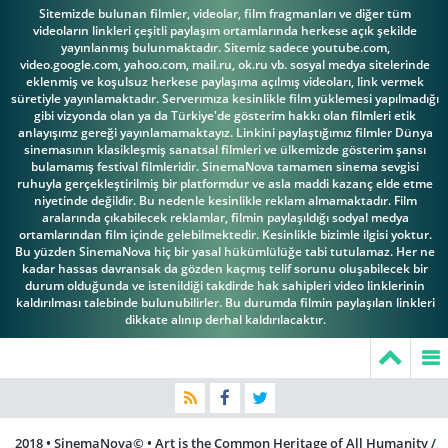
Eric Linden
Ernest Whitman
Evelyn Keyes
Sitemizde bulunan filmler, videolar, film fragmanları ve diğer tüm
videoların linkleri çeşitli paylaşım ortamlarında herkese açık şekilde
yayınlanmış bulunmaktadır. Sitemiz sadece youtube.com,
video.google.com, yahoo.com, mail.ru, ok.ru vb. sosyal medya sitelerinde
eklenmiş ve koşulsuz herkese paylaşıma açılmış videoları, link vermek
süretiyle yayınlamaktadır. Serverımıza kesinlikle film yüklemesi yapılmadığı
gibi vizyonda olan ya da Türkiye'de gösterim hakkı olan filmleri etik
Everett Brown
Frank Coghlan Jr.
Frank Faylen
anlayışımz gereği yayınlamamaktayız. Linkini paylaştığımız filmler Dünya
sinemasının klasikleşmiş sanatsal filmleri ve ülkemizde gösterim şansı
bulamamış festival filmleridir. SinemaNova tamamen sinema sevgisi
ruhuyla gerçekleştirilmiş bir platformdur ve asla maddi kazanç elde etme
niyetinde değildir. Bu nedenle kesinlikle reklam almamaktadır. Film
aralarında çıkabilecek reklamlar, filmin paylaşıldığı sodyal medya
George
ortamlarından film içinde gelebilmektedir. Kesinlikle bizimle ilgisi yoktur.
Bu yüzden SinemaNova hiç bir yasal hükümlülüğe tabi tutulamaz. Her ne
Hackathorne
George Meeker
George Reeves
kadar hassas davransak da gözden kaçmış telif sorunu oluşabilecek bir
durum olduğunda ve istenildiği takdirde hak sahipleri video linklerinin
kaldırılması talebinde bulunubilirler. Bu durumda filmin paylaşılan linkleri
dikkate alınıp derhal kaldırılacaktır.
Gino Corrado
Harry Davenport
Harry Strang
2018 • SinemaNova© • Art is the Common Heritage of All Humanity /