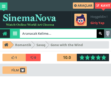
ARAÇLAR
KAYIT
Hoşgeldin !
Giriş Yap
Romantik
Savaş
Gone with the Wind
10.0
1
0
FİLM