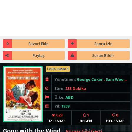
0
Favori Ekle
Sonra İzle
Paylaş
Sorun Bildir
İMDb Puanı 8
Yönetmen:
George Cukor
,
Sam Wood
,
V
Süre:
233 Dakika
Ülke:
ABD
Yıl:
1939
629
1
0
İZLENME
BEĞEN
BEĞENME
Gone with the Wind
Rüzgar Gibi Geçti
-