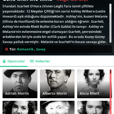
İrlandalı Scarlett O’Hara (Vivien Leigh) Tara isimli çiftlikte
yaşamaktadır. 12 Meşeler Çiftliği’nin varisi Ashley Wilkes’e (Leslie
Howard) aşık olduğunu düşünmektedir. Ashley’nin, kuzeni Melanie
(Olivia de Havilland) ile evlenme kararı aldığını öğrenir. Scarlett,
Ashley’nin evinde Rhett Butler (Clark Gable) ile tanışır. Ashley ve
Melanie’nin evlenmesine engel olamayan Scarlett, çevresindeki
erkeklerden biriyle acele bir evlilik yapar. Bu sırada Kuzey-Güney
Savaşı patlak vermiştir. Melanie ve Scarlett’in kocası savaşa gider.
Scarlett’in kocası savaşta ölür. Savaş, Güney’in şartlarını çok
Tür:
Romantik
,
Savaş
ağırlaştırır. Scarlett annesini kaybeder. Babası ise aklını yitirmiştir.
Melanie ve Scarlett Tara’da birlikte yaşamaya başlarlar. Ashley’den
Oyuncular
Haberler
haber alınamamaktadır. Savaş biter ve Ashley geri döner. Tara’nın
vergilerini ödeyemeyen Scarlett, kızkardeşinin nişanlısı ile evlenir
ve çiftliği kurtarır. Scarlett’in yeni özgür olmuş fakir zenciler
tarafından saldırıya uğraması üzerine Rhett, Ashley ve karısı
intikam almaya giderler. Scarlett’in ikinci kocası da çatışma
sırasında ölür. Scarlett’in Ashley’e olan takıntısı devam etmektedir.
Ancak, Rhett Buttler ile üçüncü evliliğini yapar. Bir kızları olur.
Adrian Morris
Alberto Morin
Alicia Rhett
Rhett, Ashley’i kıskanmaktadır. Bir gün kızını alır ve Londra’ya
gider. Ancak kızın annesini özlemesi nedeniyle üç ay sonra geri
dönerler. Bu arada Scarlett dördüncü çocuğuna hamiledir. Dönüşte
yaşanan tartışma sonucu Scarlett bebeğini kaybeder. Bebeğin