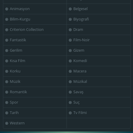
Animasyon
Belgesel
Bilim-Kurgu
Biyografi
Dale van Sickel
Dan White
David Newell
Criterion Collection
Dram
Fantastik
Film-Noir
Gerilim
Gizem
Eddie
'Rochester'
Kısa Film
Komedi
E. Alyn Warren
Anderson
Eddy Chandler
Korku
Macera
Müzik
Müzikal
Romantik
Savaş
Emerson Treacy
Emmett King
Eric Alden
Spor
Suç
Tarih
Tv Filmi
Western