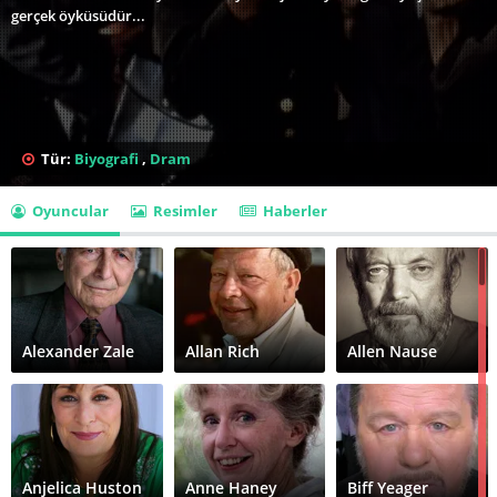
gerçek öyküsüdür...
Tür:
Biyografi
,
Dram
Oyuncular
Resimler
Haberler
Alexander Zale
Allan Rich
Allen Nause
Anjelica Huston
Anne Haney
Biff Yeager