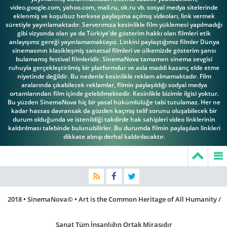
video.google.com, yahoo.com, mail.ru, ok.ru vb. sosyal medya sitelerinde
eklenmiş ve koşulsuz herkese paylaşıma açılmış videoları, link vermek
süretiyle yayınlamaktadır. Serverımıza kesinlikle film yüklemesi yapılmadığı
gibi vizyonda olan ya da Türkiye'de gösterim hakkı olan filmleri etik
Lane Smith
Lee de Broux
M.C. Gainey
anlayışımz gereği yayınlamamaktayız. Linkini paylaştığımız filmler Dünya
sinemasının klasikleşmiş sanatsal filmleri ve ülkemizde gösterim şansı
bulamamış festival filmleridir. SinemaNova tamamen sinema sevgisi
ruhuyla gerçekleştirilmiş bir platformdur ve asla maddi kazanç elde etme
niyetinde değildir. Bu nedenle kesinlikle reklam almamaktadır. Film
aralarında çıkabilecek reklamlar, filmin paylaşıldığı sodyal medya
Matthew
ortamlarından film içinde gelebilmektedir. Kesinlikle bizimle ilgisi yoktur.
Bu yüzden SinemaNova hiç bir yasal hükümlülüğe tabi tutulamaz. Her ne
Goldsby
Patricia Gaul
Paul Keith
kadar hassas davransak da gözden kaçmış telif sorunu oluşabilecek bir
durum olduğunda ve istenildiği takdirde hak sahipleri video linklerinin
kaldırılması talebinde bulunubilirler. Bu durumda filmin paylaşılan linkleri
dikkate alınıp derhal kaldırılacaktır.
Rick May
Rod Pilloud
Sam Shepard
2018 • SinemaNova© • Art is the Common Heritage of All Humanity /
Vahan
Woodrow
Sanat Tüm İnsanlığın Ortak Mirasıdır