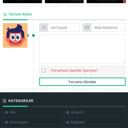
Yorum Alanı
Bonnie Bartlett
Darrell Larson
David Schroeder
Dennis
Gerald S.
Crosswhite
F. William Parker
O'Loughlin
Yorumum Spoiler İçeriyor!
KATEGORİLER
Jack Manning
Jack Riley
James Karen
Aile
Aksiyon
Animasyon
Belgesel