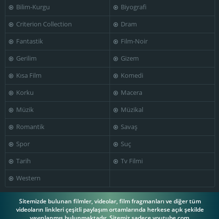
Bilim-Kurgu
Biyografi
Jamie Johnston
Jan Burrell
Jane Jenkins
Criterion Collection
Dram
Fantastik
Film-Noir
Gerilim
Gizem
Kısa Film
Komedi
Jayne Taini
Jeffrey DeMunn
Jessica Lange
Korku
Macera
Müzik
Müzikal
Romantik
Savaş
John Randolph
Jonathan Banks
Jordan Charney
Spor
Suç
Tarih
Tv Filmi
Western
Keone Young
Kevin Costner
Kim Stanley
Sitemizde bulunan filmler, videolar, film fragmanları ve diğer tüm
videoların linkleri çeşitli paylaşım ortamlarında herkese açık şekilde
yayınlanmış bulunmaktadır. Sitemiz sadece youtube.com,