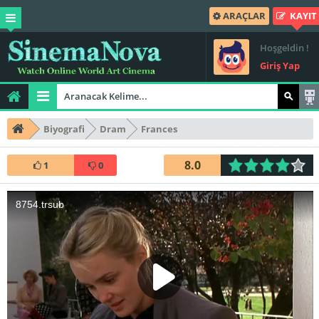
ARAÇLAR
KAYIT
Hoşgeldin !
Giriş Yap
Biyografi
Dram
Frances
8.0
1
0