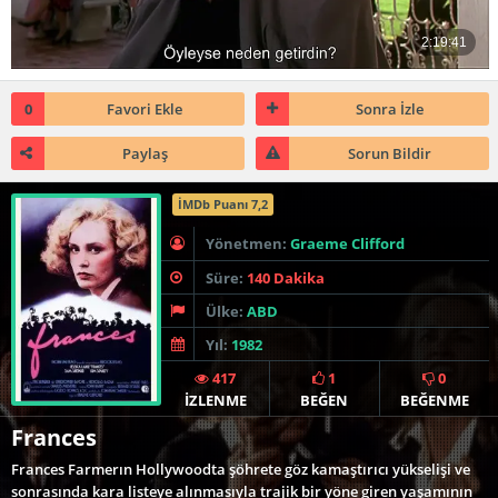
0
Favori Ekle
Sonra İzle
Paylaş
Sorun Bildir
İMDb Puanı 7,2
Yönetmen:
Graeme Clifford
Süre:
140 Dakika
Ülke:
ABD
Yıl:
1982
417
1
0
İZLENME
BEĞEN
BEĞENME
Frances
Frances Farmerın Hollywoodta şöhrete göz kamaştırıcı yükselişi ve
sonrasında kara listeye alınmasıyla trajik bir yöne giren yaşamının