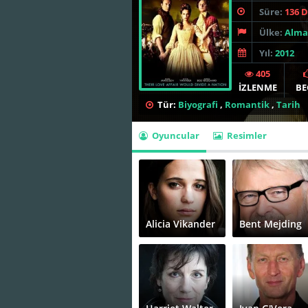
Süre:
136 
Ülke:
Alma
Yıl:
2012
405
İZLENME
BE
Tür:
Biyografi
,
Romantik
,
Tarih
Oyuncular
Resimler
Alicia Vikander
Bent Mejding