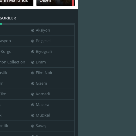
John Martinus
Olsen
GORİLER
Aksiyon
Michaela
Mikkel Boe
Horká
Følsgaard
asyon
Belgesel
-Kurgu
Biyografi
rion Collection
Dram
Søren
Thomas W.
stik
Film-Noir
Spanning
Gabrielsson
im
Gizem
Film
Komedi
Meta Louise
u
Macera
Sisse Graum
Foldager
Jørgensen
Sørensen
k
Müzikal
ntik
Savaş