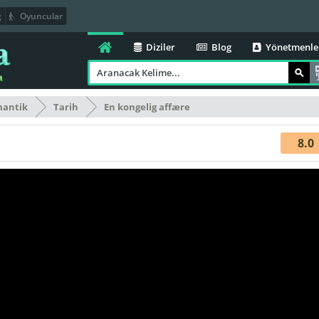
g
Oyuncular
Diziler
Blog
Yönetmenle
antik
Tarih
En kongelig affære
8.0