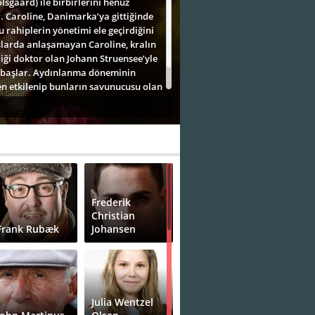
sgaard) ile birbirlerini henüz
. Caroline, Danimarka’ya gittiğinde
 rahiplerin yönetimi ele geçirdiğini
aşlarda anlaşamayan Caroline, kralın
diği doktor olan Johann Struensee’yle
a başlar. Aydınlanma döneminin
en etkilenip bunların savunucusu olan
uz kalıp hazin sonlarını
Frederik
Christian
Frank Rubæk
Johansen
Julia Wentzel