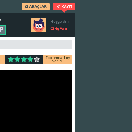
ARAÇLAR
KAYIT
r
Hoşgeldin !
Giriş Yap
Toplamda
1
oy
verildi.