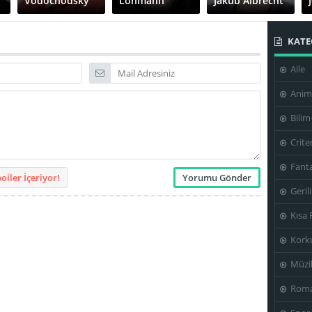
Vodochodský
Lohmann
Jakub Albrecht
KATE
Aile
Mads
Kristian Fjord
Laura Bro
Mikkelsen
Anim
Bilim
Crite
Rosalinde
Fanta
á
Peter Varga
Mynster
Søren Malling
iler İçeriyor!
Geril
Kısa 
Kork
Zinnini
Elkington
Nikolaj Arcel
Louise Vesth
Müzi
Roma