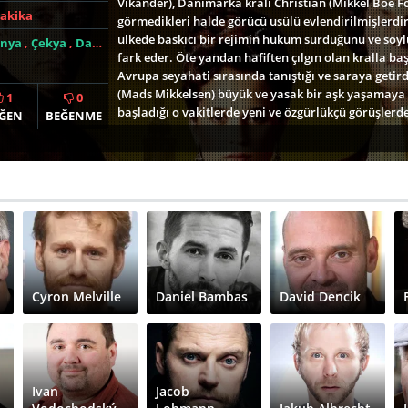
Vikander), Danimarka kralı Christian (Mikkel Boe Fol
Dakika
görmedikleri halde görücü usülü evlendirilmişlerdir
ülkede baskıcı bir rejimin hüküm sürdüğünü ve soylu
nya
,
Çekya
,
Danimarka
,
İsveç
fark eder. Öte yandan hafiften çılgın olan kralla b
Avrupa seyahati sırasında tanıştığı ve saraya getir
(Mads Mikkelsen) büyük ve yasak bir aşk yaşamay
1
0
başladığı o vakitlerde yeni ve özgürlükçü görüşlerd
ĞEN
BEĞENME
Caroline ve Johann’ın sarayda çeşitli iftiralara mar
hazırladıklarından haberleri yoktur.
Cyron Melville
Daniel Bambas
David Dencik
Ivan
Jacob