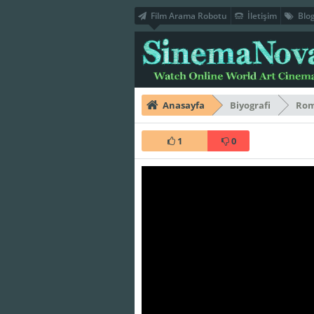
Film Arama Robotu
İletişim
Blo
Anasayfa
Biyografi
Rom
1
0