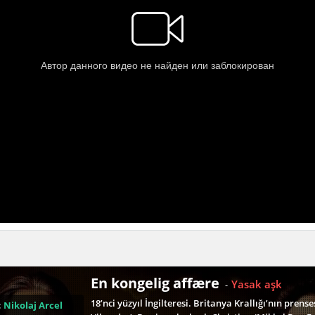
En kongelig affære
Yasak aşk
-
18’nci yüzyıl İngilteresi. Britanya Krallığı’nın prens
:
Nikolaj Arcel