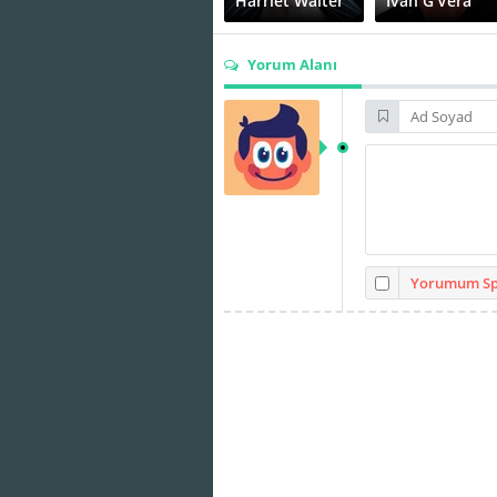
Harriet Walter
Ivan G'Vera
Yorum Alanı
Karin Rørbech
Klaus Tange
Morten Holst
Nikol Kouklov
Yorumum Spo
William Jøhnk
Trine Dyrholm
Nielsen