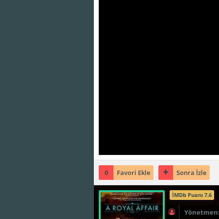
0
Favori Ekle
Sonra İzle
İMDb Puanı 7.6
Yönetmen