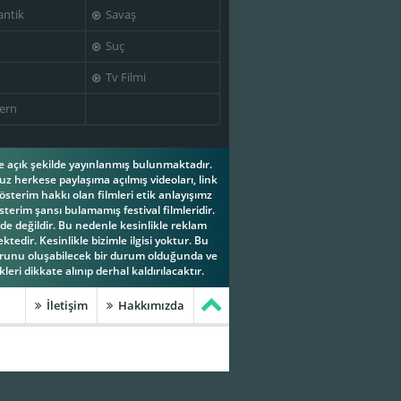
ntik
Savaş
Suç
Tv Filmi
ern
ese açık şekilde yayınlanmış bulunmaktadır.
z herkese paylaşıma açılmış videoları, link
österim hakkı olan filmleri etik anlayışımz
terim şansı bulamamış festival filmleridir.
e değildir. Bu nedenle kesinlikle reklam
tedir. Kesinlikle bizimle ilgisi yoktur. Bu
orunu oluşabilecek bir durum olduğunda ve
leri dikkate alınıp derhal kaldırılacaktır.
İletişim
Hakkımızda