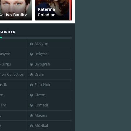
Katerina
Kai Ivo Baulitz
Poladjan
GORİLER
Aksiyon
Tristan Göbel
Udo Samel
asyon
Belgesel
-Kurgu
Biyografi
rion Collection
Dram
stik
Film-Noir
im
Gizem
Film
Komedi
u
Macera
k
Müzikal