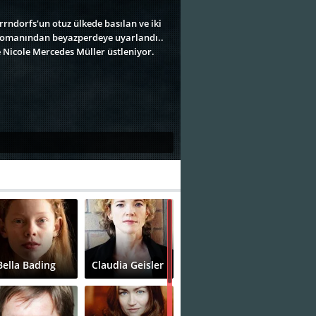
rndorfs'un otuz ülkede basılan ve iki
 romanından beyazperdeye uyarlandı..
e Nicole Mercedes Müller üstleniyor.
Bella Bading
Claudia Geisler