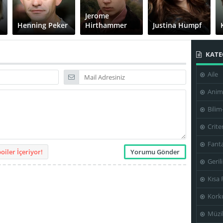
Jerome
Henning Peker
Hirthammer
Justina Humpf
KATE
Aile
Sammy
Nadine Dubois
Noah Wiechers
Scheuritzel
Anim
Bilim
Crite
Fanta
Fatih Akın
Marco Mehlitz
iler İçeriyor!
Geril
Kısa 
Kork
Müzi