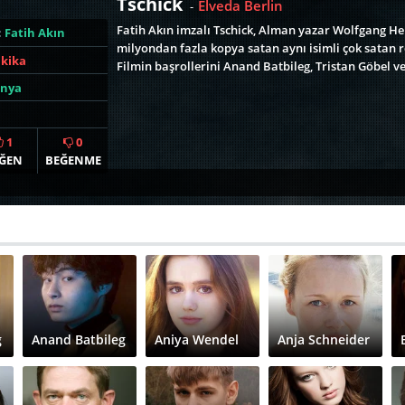
Tschick
Elveda Berlin
-
Fatih Akın imzalı Tschick, Alman yazar Wolfgang Her
:
Fatih Akın
milyondan fazla kopya satan aynı isimli çok satan
akika
Filmin başrollerini Anand Batbileg, Tristan Göbel v
nya
1
0
ĞEN
BEĞENME
g
Anand Batbileg
Aniya Wendel
Anja Schneider