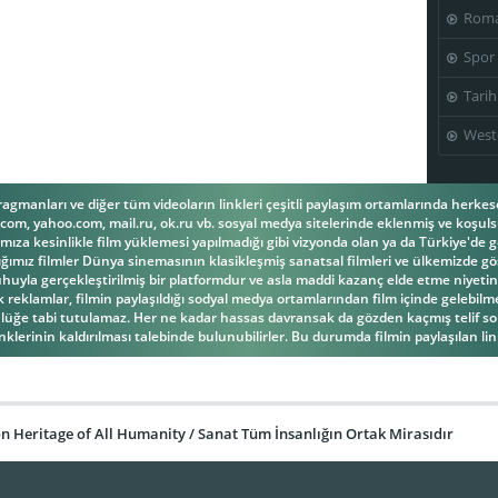
Roma
Spor
Tarih
West
fragmanları ve diğer tüm videoların linkleri çeşitli paylaşım ortamlarında herk
om, yahoo.com, mail.ru, ok.ru vb. sosyal medya sitelerinde eklenmiş ve koşulsu
ıza kesinlikle film yüklemesi yapılmadığı gibi vizyonda olan ya da Türkiye'de g
ğımız filmler Dünya sinemasının klasikleşmiş sanatsal filmleri ve ülkemizde gös
la gerçekleştirilmiş bir platformdur ve asla maddi kazanç elde etme niyetind
reklamlar, filmin paylaşıldığı sodyal medya ortamlarından film içinde gelebilmek
üğe tabi tutulamaz. Her ne kadar hassas davransak da gözden kaçmış telif s
inklerinin kaldırılması talebinde bulunubilirler. Bu durumda filmin paylaşılan link
 Heritage of All Humanity / Sanat Tüm İnsanlığın Ortak Mirasıdır