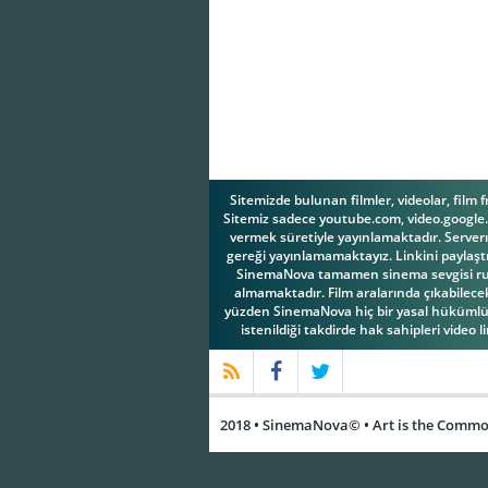
Sitemizde bulunan filmler, videolar, film 
Sitemiz sadece youtube.com, video.google.c
vermek süretiyle yayınlamaktadır. Serverım
gereği yayınlamamaktayız. Linkini paylaştı
SinemaNova tamamen sinema sevgisi ruhuy
almamaktadır. Film aralarında çıkabilecek 
yüzden SinemaNova hiç bir yasal hükümlül
istenildiği takdirde hak sahipleri video l
2018 • SinemaNova© • Art is the Common