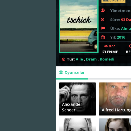
İMDb Puanı 7
Yönetmen
Süre:
93 D
Ülke:
Alma
Yıl:
2016
877
İZLENME
BE
Tür:
Aile
,
Dram
,
Komedi
Oyuncular
Alexander
Scheer
Alfred Hartun