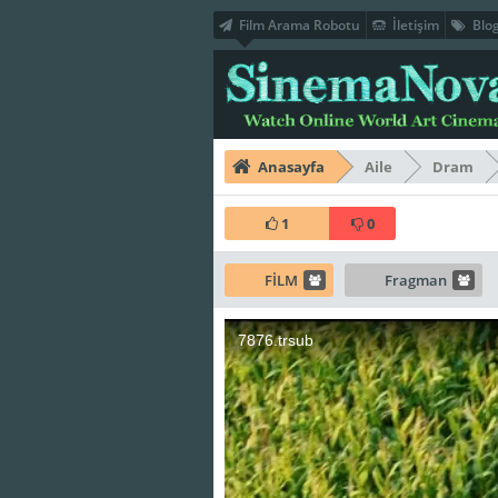
Film Arama Robotu
İletişim
Blo
Anasayfa
Aile
Dram
1
0
FİLM
Fragman