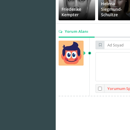
Helena
Friederike
Siegmund-
Kempter
Schultze
Yorum Alanı
Marc
Mercedes
Hosemann
Müller
Uwe Bohm
Xenia Assenza
Yorumum Spo