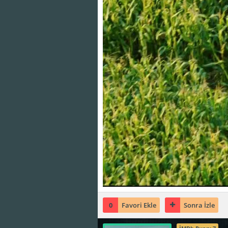
0
Favori Ekle
Sonra İzle