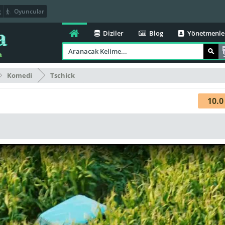
g
Oyuncular
Diziler
Blog
Yönetmenle
Komedi
Tschick
10.0