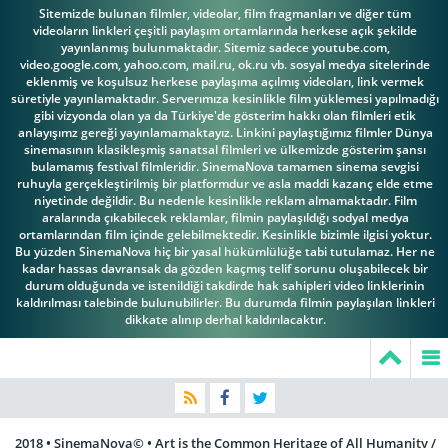
Sitemizde bulunan filmler, videolar, film fragmanları ve diğer tüm
videoların linkleri çeşitli paylaşım ortamlarında herkese açık şekilde
yayınlanmış bulunmaktadır. Sitemiz sadece youtube.com,
video.google.com, yahoo.com, mail.ru, ok.ru vb. sosyal medya sitelerinde
eklenmiş ve koşulsuz herkese paylaşıma açılmış videoları, link vermek
süretiyle yayınlamaktadır. Serverımıza kesinlikle film yüklemesi yapılmadığı
gibi vizyonda olan ya da Türkiye'de gösterim hakkı olan filmleri etik
anlayışımz gereği yayınlamamaktayız. Linkini paylaştığımız filmler Dünya
sinemasının klasikleşmiş sanatsal filmleri ve ülkemizde gösterim şansı
bulamamış festival filmleridir. SinemaNova tamamen sinema sevgisi
ruhuyla gerçekleştirilmiş bir platformdur ve asla maddi kazanç elde etme
niyetinde değildir. Bu nedenle kesinlikle reklam almamaktadır. Film
aralarında çıkabilecek reklamlar, filmin paylaşıldığı sodyal medya
ortamlarından film içinde gelebilmektedir. Kesinlikle bizimle ilgisi yoktur.
Bu yüzden SinemaNova hiç bir yasal hükümlülüğe tabi tutulamaz. Her ne
kadar hassas davransak da gözden kaçmış telif sorunu oluşabilecek bir
durum olduğunda ve istenildiği takdirde hak sahipleri video linklerinin
kaldırılması talebinde bulunubilirler. Bu durumda filmin paylaşılan linkleri
dikkate alınıp derhal kaldırılacaktır.
2018 • SinemaNova© • Art is the Common Heritage of All Humanity /