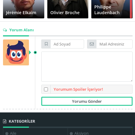
Philippe
Jérémie Elkaïm
Olivier Broche
Laudenbach
Yorum Alanı
Sébastien
Sacha Bourdo
Laudenbach
Yorumum Spoiler İçeriyor!
KATEGORİLER
Aile
Aksiyon