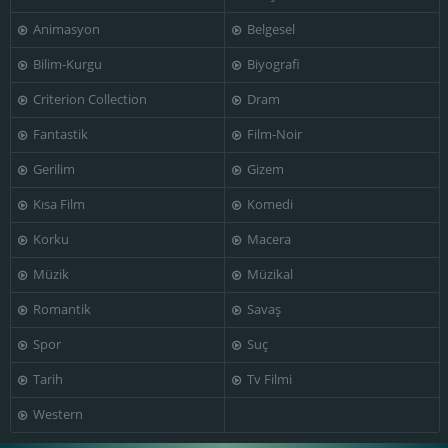
Animasyon
Belgesel
Bilim-Kurgu
Biyografi
Criterion Collection
Dram
Fantastik
Film-Noir
Gerilim
Gizem
Kısa Film
Komedi
Korku
Macera
Müzik
Müzikal
Romantik
Savaş
Spor
Suç
Tarih
Tv Filmi
Western