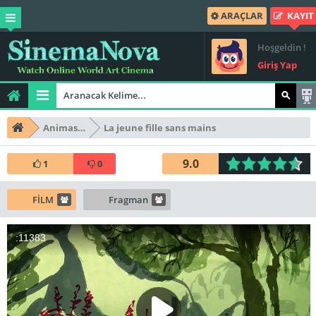
ARAÇLAR
KAYIT
Hoşgeldin !
Giriş Yap
Animasyon
La jeune fille sans mains
9.0
1
0
FİLM
Fragman