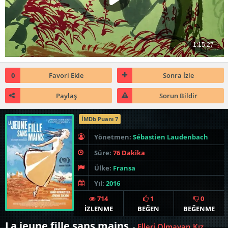
0
Favori Ekle
Sonra İzle
Paylaş
Sorun Bildir
İMDb Puanı 7
Yönetmen:
Sébastien Laudenbach
Süre:
76 Dakika
Ülke:
Fransa
Yıl:
2016
714
1
0
İZLENME
BEĞEN
BEĞENME
La jeune fille sans mains
Elleri Olmayan Kız
-