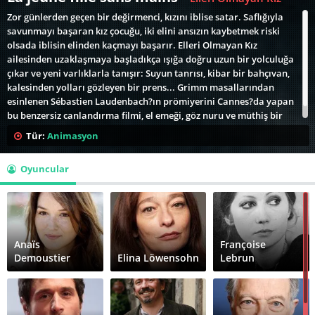
Zor günlerden geçen bir değirmenci, kızını iblise satar. Saflığıyla
savunmayı başaran kız çocuğu, iki elini ansızın kaybetmek riski
olsada iblisin elinden kaçmayı başarır. Elleri Olmayan Kız
ailesinden uzaklaşmaya başladıkça ışığa doğru uzun bir yolculuğa
çıkar ve yeni varlıklarla tanışır: Suyun tanrısı, kibar bir bahçıvan,
kalesinden yolları gözleyen bir prens... Grimm masallarından
esinlenen Sébastien Laudenbach?ın prömiyerini Cannes?da yapan
bu benzersiz canlandırma filmi, el emeği, göz nuru ve müthiş bir
zevkle yoğrulmuş bir zihnin ürünü.
Tür:
Animasyon
Oyuncular
Anaïs
Françoise
Demoustier
Elina Löwensohn
Lebrun