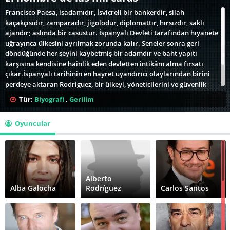
Francisco Paesa, işadamıdır, İsviçreli bir bankerdir, silah
kaçakçısıdır, zamparadır, jigolodur, diplomattır, hırsızdır, saklı
ajandır; aslında bir casustur. İspanyalı Devleti tarafından hıyanete
uğrayınca ülkesini ayrılmak zorunda kalır. Seneler sonra geri
döndüğünde her şeyini kaybetmiş bir adamdır ve baht yapıtı
karşısına kendisine hainlik eden devletten intikâm alma fırsatı
çıkar.İspanyalı tarihinin en hayret uyandırıcı olaylarından birini
perdeye aktaran Rodriguez, bir ülkeyi, yöneticilerini ve güvenlik
güçlerini sirkteki aptallara çeviren dolandırıcıları ve şartları
Tür:
Biyografi
,
Gerilim
ustalıkla ele alırken hikaye anlatımı, tempo , gerilim ve entrikaya
konusunda bütün sırları iyi bildiğini açıkça gösteriyor.
Oyuncular
Alberto
Alba Galocha
Rodríguez
Carlos Santos