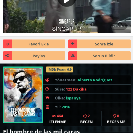
0
Favori Ekle
Sonra İzle
Paylaş
Sorun Bildir
İMDb Puanı 6.9
Yönetmen:
Alberto Rodríguez
Süre:
122 Dakika
Ülke:
İspanya
Yıl:
2016
464
2
0
İZLENME
BEĞEN
BEĞENME
El hombre de las mil caras