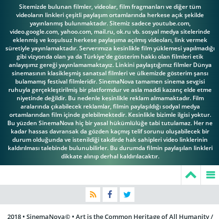
Sitemizde bulunan filmler, videolar, film fragmanları ve diğer tüm
videoların linkleri çeşitli paylaşım ortamlarında herkese açık şekilde
yayınlanmış bulunmaktadır. Sitemiz sadece youtube.com,
video.google.com, yahoo.com, mail.ru, ok.ru vb. sosyal medya sitelerinde
eklenmiş ve koşulsuz herkese paylaşıma açılmış videoları, link vermek
süretiyle yayınlamaktadır. Serverımıza kesinlikle film yüklemesi yapılmadığı
gibi vizyonda olan ya da Türkiye'de gösterim hakkı olan filmleri etik
anlayışımz gereği yayınlamamaktayız. Linkini paylaştığımız filmler Dünya
sinemasının klasikleşmiş sanatsal filmleri ve ülkemizde gösterim şansı
bulamamış festival filmleridir. SinemaNova tamamen sinema sevgisi
ruhuyla gerçekleştirilmiş bir platformdur ve asla maddi kazanç elde etme
niyetinde değildir. Bu nedenle kesinlikle reklam almamaktadır. Film
aralarında çıkabilecek reklamlar, filmin paylaşıldığı sodyal medya
ortamlarından film içinde gelebilmektedir. Kesinlikle bizimle ilgisi yoktur.
Bu yüzden SinemaNova hiç bir yasal hükümlülüğe tabi tutulamaz. Her ne
kadar hassas davransak da gözden kaçmış telif sorunu oluşabilecek bir
durum olduğunda ve istenildiği takdirde hak sahipleri video linklerinin
kaldırılması talebinde bulunubilirler. Bu durumda filmin paylaşılan linkleri
dikkate alınıp derhal kaldırılacaktır.
2018 • SinemaNova© • Art is the Common Heritage of All Humanity /