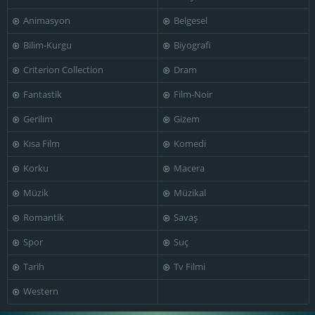
Animasyon
Belgesel
Bilim-Kurgu
Biyografi
Alberto
Philippe Rebbot
Tomás del Estal
Rodríguez
Criterion Collection
Dram
Fantastik
Film-Noir
Gerilim
Gizem
Kısa Film
Komedi
Korku
Macera
Müzik
Müzikal
Romantik
Savaş
Spor
Suç
Tarih
Tv Filmi
Western