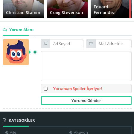
Eduard
Christian Stamm
Craig Stevenson
Fernández
Yorum Alanı
Emilio Gutiérrez
Caba
Itziar Atienza
Jimmy Shaw
José Manuel
Jose Coronado
Poga
Luis Callejo
Yorumum Spoiler İçeriyor!
KATEGORİLER
Marcos Ruiz
Marta Etura
Pedro Casablanc
Aile
Aksiyon