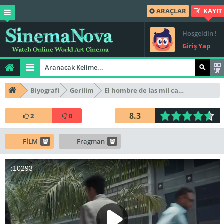
ARAÇLAR
KAYIT
Hoşgeldin !
Giriş Yap
Biyografi
Gerilim
El hombre de las mil caras
8.3
2
0
FİLM
Fragman