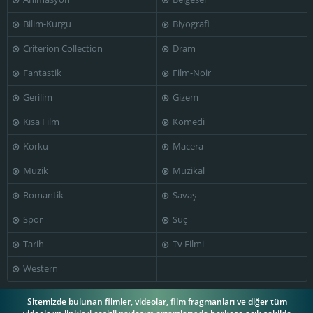
Bilim-Kurgu
Biyografi
Criterion Collection
Dram
Fantastik
Film-Noir
Gerilim
Gizem
Kısa Film
Komedi
Korku
Macera
Müzik
Müzikal
Romantik
Savaş
Spor
Suç
Tarih
Tv Filmi
Western
Sitemizde bulunan filmler, videolar, film fragmanları ve diğer tüm