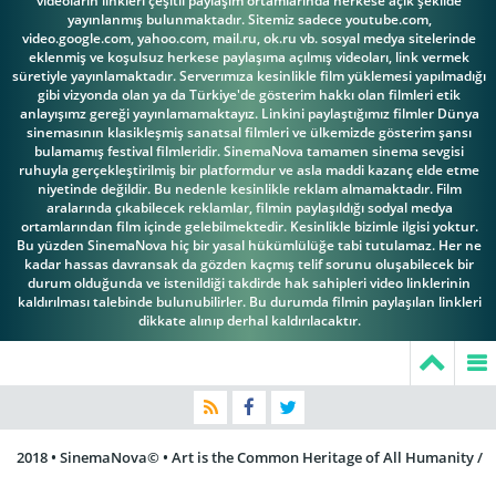
videoların linkleri çeşitli paylaşım ortamlarında herkese açık şekilde
yayınlanmış bulunmaktadır. Sitemiz sadece youtube.com,
video.google.com, yahoo.com, mail.ru, ok.ru vb. sosyal medya sitelerinde
eklenmiş ve koşulsuz herkese paylaşıma açılmış videoları, link vermek
süretiyle yayınlamaktadır. Serverımıza kesinlikle film yüklemesi yapılmadığı
gibi vizyonda olan ya da Türkiye'de gösterim hakkı olan filmleri etik
anlayışımz gereği yayınlamamaktayız. Linkini paylaştığımız filmler Dünya
sinemasının klasikleşmiş sanatsal filmleri ve ülkemizde gösterim şansı
bulamamış festival filmleridir. SinemaNova tamamen sinema sevgisi
ruhuyla gerçekleştirilmiş bir platformdur ve asla maddi kazanç elde etme
niyetinde değildir. Bu nedenle kesinlikle reklam almamaktadır. Film
aralarında çıkabilecek reklamlar, filmin paylaşıldığı sodyal medya
ortamlarından film içinde gelebilmektedir. Kesinlikle bizimle ilgisi yoktur.
Bu yüzden SinemaNova hiç bir yasal hükümlülüğe tabi tutulamaz. Her ne
kadar hassas davransak da gözden kaçmış telif sorunu oluşabilecek bir
durum olduğunda ve istenildiği takdirde hak sahipleri video linklerinin
kaldırılması talebinde bulunubilirler. Bu durumda filmin paylaşılan linkleri
dikkate alınıp derhal kaldırılacaktır.
2018 • SinemaNova© • Art is the Common Heritage of All Humanity /