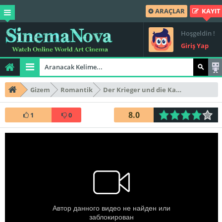
ARAÇLAR
KAYIT
Hoşgeldin !
Giriş Yap
Gizem
Romantik
Der Krieger und die Kaiserin
8.0
1
0