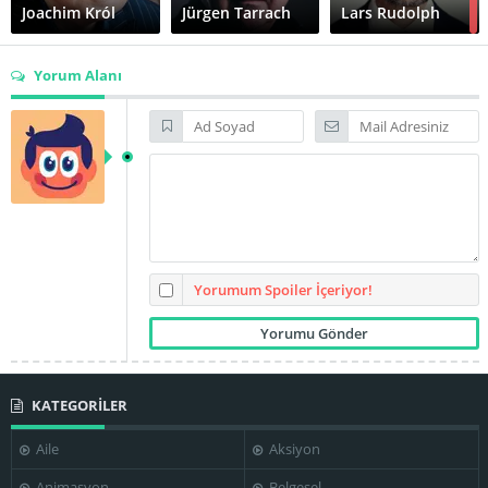
Joachim Król
Jürgen Tarrach
Lars Rudolph
Yorum Alanı
Natja
Ludger Pistor
Marita Breuer
Brunckhorst
Sybille J.
Schedwill
Tom Tykwer
Stefan Arndt
Yorumum Spoiler İçeriyor!
KATEGORİLER
Aile
Aksiyon
Animasyon
Belgesel