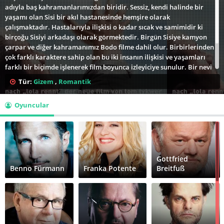
adıyla baş kahramanlarımızdan biridir. Sessiz, kendi halinde bir
yaşamı olan Sisi bir akıl hastanesinde hemşire olarak
çalışmaktadır. Hastalarıyla ilişkisi o kadar sıcak ve samimidir ki
birçoğu Sisiyi arkadaşı olarak görmektedir. Birgün Sisiye kamyon
çarpar ve diğer kahramanımız Bodo filme dahil olur. Birbirlerinden
çok farklı karaktere sahip olan bu iki insanın ilişkisi ve yaşamları
farklı bir biçimde işlenerek film boyunca izleyiciye sunulur. Bir nevi
ayrı dünyaların insanı diyebileceğimiz Bodo ve Sisinin aşkı
Tür:
Gizem
,
Romantik
izlenmeye değer. Tom Tykwer severler ve tarzına aşina olanlar için
özellikle son sahneler, filmi izlemekte geciktikleri için
Oyuncular
hayıflanacakları tarzda.
Gottfried
Benno Fürmann
Franka Potente
Breitfuß