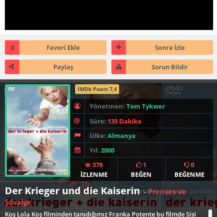
0
Favori Ekle
Sonra İzle
Paylaş
Sorun Bildir
İMDb Puanı 7,4
Yönetmen:
Tom Tykwer
Süre:
135 Dakika
Ülke:
Almanya
Yıl:
2000
378
1
0
İZLENME
BEĞEN
BEĞENME
Der Krieger und die Kaiserin
Prenses ve
-
Şövalye
Koş Lola Koş filminden tanıdığımız Franka Potente bu filmde Sisi