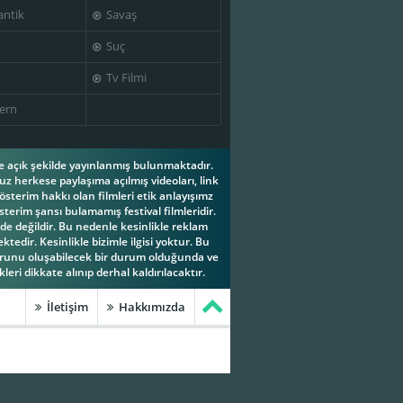
ntik
Savaş
Suç
Tv Filmi
ern
ese açık şekilde yayınlanmış bulunmaktadır.
z herkese paylaşıma açılmış videoları, link
österim hakkı olan filmleri etik anlayışımz
terim şansı bulamamış festival filmleridir.
e değildir. Bu nedenle kesinlikle reklam
tedir. Kesinlikle bizimle ilgisi yoktur. Bu
orunu oluşabilecek bir durum olduğunda ve
leri dikkate alınıp derhal kaldırılacaktır.
İletişim
Hakkımızda