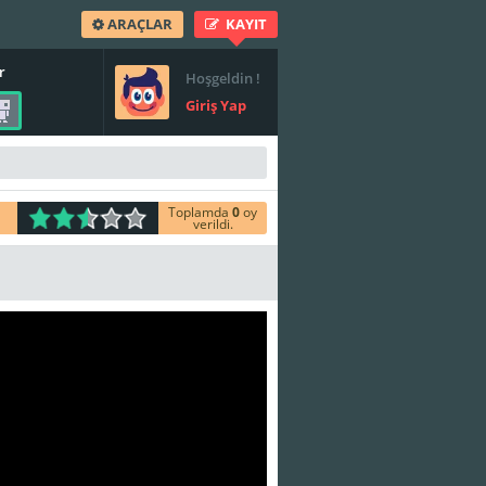
ARAÇLAR
KAYIT
r
Hoşgeldin !
Giriş Yap
Toplamda
0
oy
verildi.