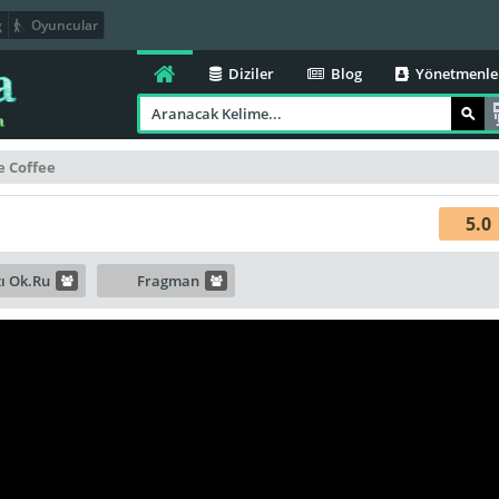
g
Oyuncular
Diziler
Blog
Yönetmenle
e Coffee
5.0
zı Ok.Ru
Fragman