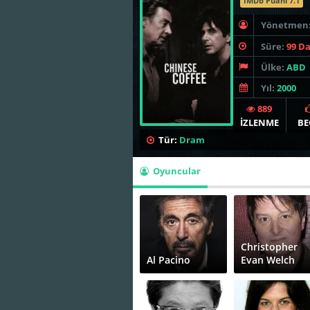
İMDb Puanı 7.1
Yönetmen
Süre:
99 D
Ülke:
ABD
Yıl:
2000
889
İZLENME
BE
Tür:
Dram
Oyuncular
Christopher
Al Pacino
Evan Welch