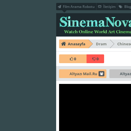
Film Arama Robotu
İletişim
Blo
Anasayfa
Dram
Chines
0
0
Altyazı Mail.Ru
Altya