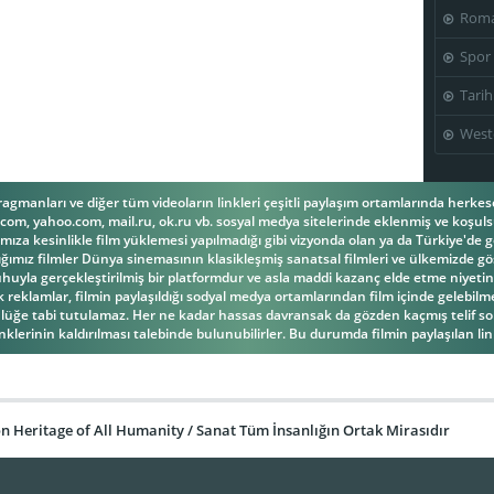
Roma
Spor
Tarih
West
fragmanları ve diğer tüm videoların linkleri çeşitli paylaşım ortamlarında herk
om, yahoo.com, mail.ru, ok.ru vb. sosyal medya sitelerinde eklenmiş ve koşulsu
ıza kesinlikle film yüklemesi yapılmadığı gibi vizyonda olan ya da Türkiye'de g
ğımız filmler Dünya sinemasının klasikleşmiş sanatsal filmleri ve ülkemizde gös
la gerçekleştirilmiş bir platformdur ve asla maddi kazanç elde etme niyetind
reklamlar, filmin paylaşıldığı sodyal medya ortamlarından film içinde gelebilmek
üğe tabi tutulamaz. Her ne kadar hassas davransak da gözden kaçmış telif s
inklerinin kaldırılması talebinde bulunubilirler. Bu durumda filmin paylaşılan link
 Heritage of All Humanity / Sanat Tüm İnsanlığın Ortak Mirasıdır