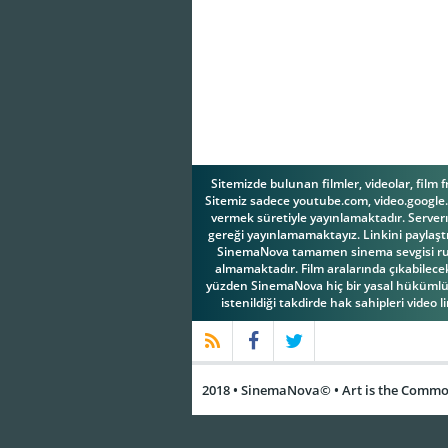
Sitemizde bulunan filmler, videolar, film 
Sitemiz sadece youtube.com, video.google.c
vermek süretiyle yayınlamaktadır. Serverım
gereği yayınlamamaktayız. Linkini paylaştı
SinemaNova tamamen sinema sevgisi ruhuy
almamaktadır. Film aralarında çıkabilecek 
yüzden SinemaNova hiç bir yasal hükümlül
istenildiği takdirde hak sahipleri video l
2018 • SinemaNova© • Art is the Common