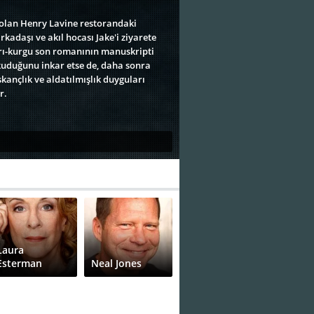
ı olan Henry Lavine restorandaki
kadaşı ve akıl hocası Jake'i ziyarete
yarı-kurgu son romanının manuskripti
okuduğunu inkar etse de, daha sonra
skançlık ve aldatılmışlık duyguları
r.
Laura
Esterman
Neal Jones