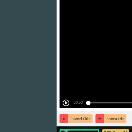
0
Favori Ekle
Sonra İzle