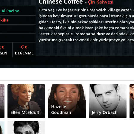
Chinese Coffee
Çin Kahvesi
-
Orta yaşlı ve başarısız bir Greenwich Village yazar
:
Al Pacino
işinden kovulmuştur; görünürde para istemek için ar
akika
gider. Harry, ikisinin arkadaşlıkları uzerine olan 
hakkındaki fikrini almak ister. Jake başta romanı 
"estetik sebeplerle" romana saldırır ve derindeki kı
yüzüstüne çıkarak travmatik bir yüzleşmeye yol aça
0
0
ĞEN
BEĞENME
Hazelle
Ellen McElduff
Goodman
Jerry Orbach