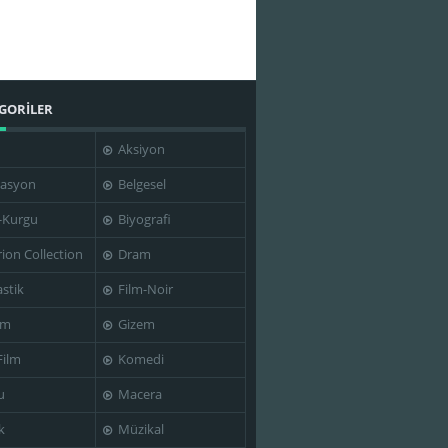
GORİLER
Aksiyon
asyon
Belgesel
-Kurgu
Biyografi
rion Collection
Dram
stik
Film-Noir
im
Gizem
Film
Komedi
u
Macera
k
Müzikal