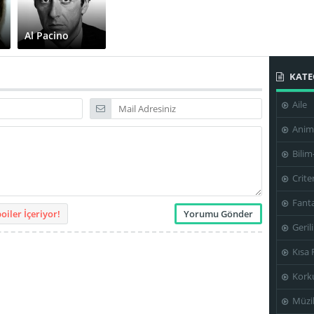
Al Pacino
KATE
Aile
Anim
Bilim
Crite
Fanta
iler İçeriyor!
Geril
Kısa 
Kork
Müzi