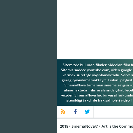
Sitemizde bulunan filmler, videolar, film 
Sitemiz sadece youtube.com, video.google.c
vermek süretiyle yayınlamaktadır. Serverım
gereği yayınlamamaktayız. Linkini paylaştı
SinemaNova tamamen sinema sevgisi ruhuy
almamaktadır. Film aralarında çıkabilecek 
yüzden SinemaNova hiç bir yasal hükümlül
istenildiği takdirde hak sahipleri video l
2018 • SinemaNova© • Art is the Common