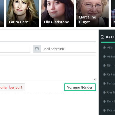
Marceline
Laura Dern
Lily Gladstone
Hugot
KATE
Aile
Zena Dell Lowe
Kelly Reichardt
Anim
Bilim
Crite
Fanta
iler İçeriyor!
Geril
Kısa 
Kork