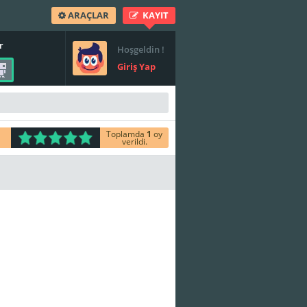
ARAÇLAR
KAYIT
r
Hoşgeldin !
Giriş Yap
Toplamda
1
oy
verildi.