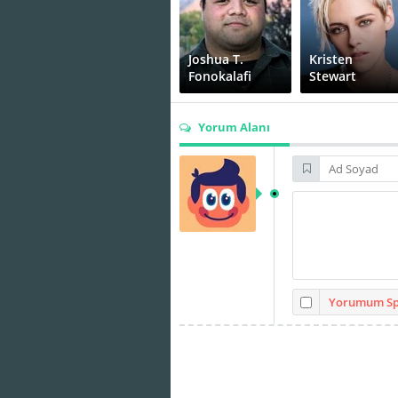
Joshua T.
Kristen
Fonokalafi
Stewart
Yorum Alanı
René
Auberjonois
Sara Rodier
Yorumum Spo