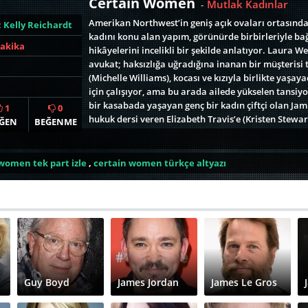
Certain Women
Mutlak Kadınlar
-
Amerikan Northwest’in geniş açık ovaları ortasında
:
Kelly Reichardt
kadını konu alan yapım, görünürde birbirleriyle bağ
Dakika
hikâyelerini incelikli bir şekilde anlatıyor. Laura We
avukat; haksızlığa uğradığına inanan bir müşterisi 
(Michelle Williams), kocası ve kızıyla birlikte yaşa
için çalışıyor, ama bu arada ailede yükselen tans
bir kasabada yaşayan genç bir kadın çiftçi olan Jamie
1
0
hukuk dersi veren Elizabeth Travis’e (Kristen Stewar
ĞEN
BEĞENME
ve duygusal bir dostluk ilişkisi bu.
women tek part izle
,
certain women türkçe altyazı
Guy Boyd
James Jordan
James Le Gros