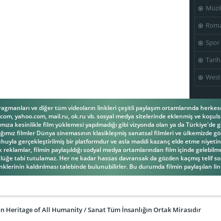
Müzi
Roma
Spor
Tarih
West
fragmanları ve diğer tüm videoların linkleri çeşitli paylaşım ortamlarında herk
om, yahoo.com, mail.ru, ok.ru vb. sosyal medya sitelerinde eklenmiş ve koşulsu
ıza kesinlikle film yüklemesi yapılmadığı gibi vizyonda olan ya da Türkiye'de g
ğımız filmler Dünya sinemasının klasikleşmiş sanatsal filmleri ve ülkemizde gös
la gerçekleştirilmiş bir platformdur ve asla maddi kazanç elde etme niyetind
reklamlar, filmin paylaşıldığı sodyal medya ortamlarından film içinde gelebilmek
üğe tabi tutulamaz. Her ne kadar hassas davransak da gözden kaçmış telif s
inklerinin kaldırılması talebinde bulunubilirler. Bu durumda filmin paylaşılan link
 Heritage of All Humanity / Sanat Tüm İnsanlığın Ortak Mirasıdır