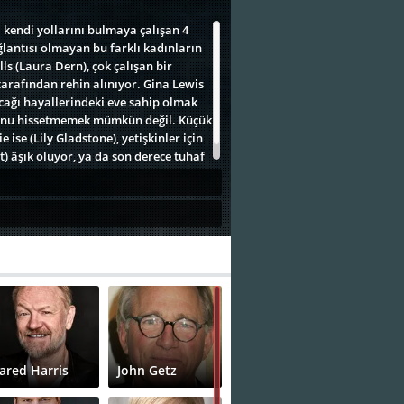
 kendi yollarını bulmaya çalışan 4
lantısı olmayan bu farklı kadınların
lls (Laura Dern), çok çalışan bir
tarafından rehin alınıyor. Gina Lewis
yacağı hayallerindeki eve sahip olmak
iyonu hissetmemek mümkün değil. Küçük
 ise (Lily Gladstone), yetişkinler için
t) âşık oluyor, ya da son derece tuhaf
Jared Harris
John Getz