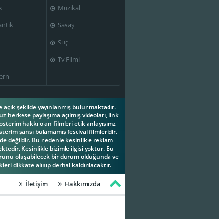
k
Müzikal
ntik
Savaş
Suç
Tv Filmi
ern
ese açık şekilde yayınlanmış bulunmaktadır.
z herkese paylaşıma açılmış videoları, link
österim hakkı olan filmleri etik anlayışımz
terim şansı bulamamış festival filmleridir.
e değildir. Bu nedenle kesinlikle reklam
tedir. Kesinlikle bizimle ilgisi yoktur. Bu
orunu oluşabilecek bir durum olduğunda ve
leri dikkate alınıp derhal kaldırılacaktır.
İletişim
Hakkımızda