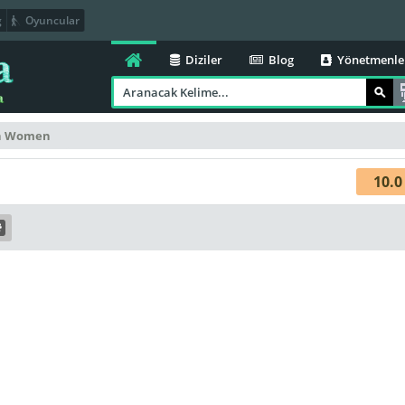
g
Oyuncular
Diziler
Blog
Yönetmenle
in Women
10.0