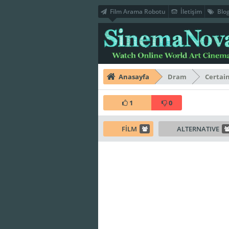
Film Arama Robotu
İletişim
Blo
Anasayfa
Dram
Certa
1
0
FİLM
ALTERNATIVE