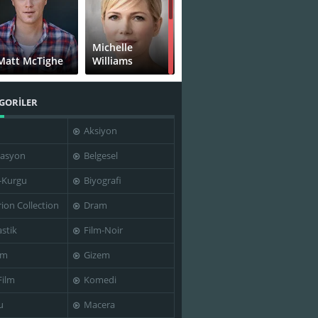
Michelle
Matt McTighe
Williams
GORİLER
Aksiyon
asyon
Belgesel
-Kurgu
Biyografi
rion Collection
Dram
stik
Film-Noir
im
Gizem
Film
Komedi
u
Macera