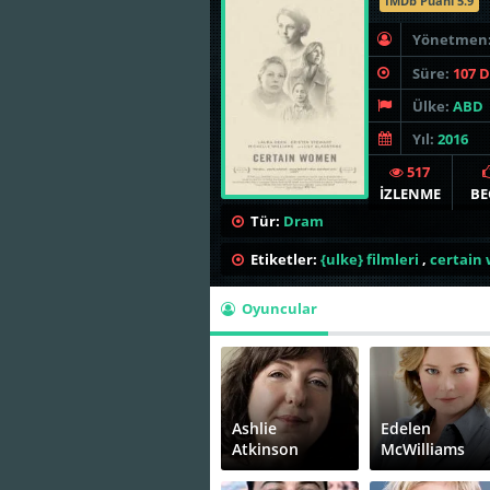
İMDb Puanı 5.9
Yönetmen
Süre:
107 
Ülke:
ABD
Yıl:
2016
517
İZLENME
BE
Tür:
Dram
Etiketler:
{ulke} filmleri
,
certain 
Oyuncular
Ashlie
Edelen
Atkinson
McWilliams