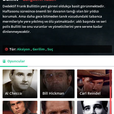
Dedektif Frank Bullittin yeni görevi oldukça basit görünmektedir.
Haftasonu süresince önemli bir davanın tanığı olan bir yıldızı
korumak. Ama daha gece bitmeden tanık vücudundaki tabanca
mermileriyle yere yıkılmış ve ölü yatmaktadır; aklı başında ve seri
polis Bullitt ise onu vuranlar ve yöneticilerini yere serene kadar
dinlenmeyecektir.
Tür:
Aksiyon
,
Gerilim
,
Suç
Oyuncular
Al Checco
Bill Hickman
Carl Reindel