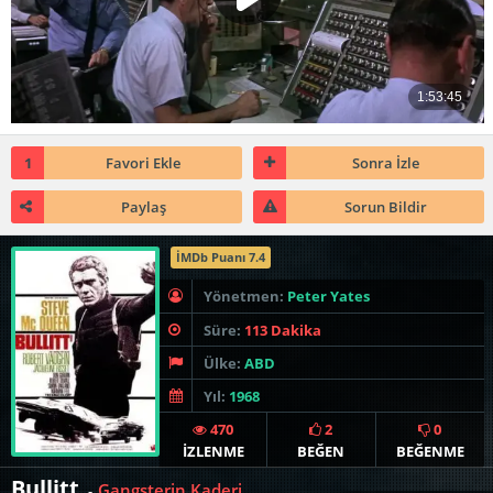
1
Favori Ekle
Sonra İzle
Paylaş
Sorun Bildir
İMDb Puanı 7.4
Yönetmen:
Peter Yates
Süre:
113 Dakika
Ülke:
ABD
Yıl:
1968
470
2
0
İZLENME
BEĞEN
BEĞENME
Bullitt
Gangsterin Kaderi
-