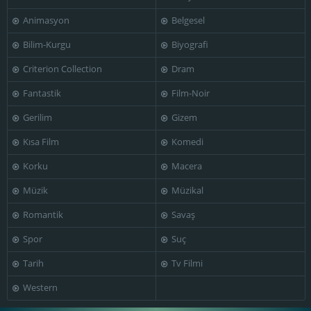
Animasyon
Belgesel
Bilim-Kurgu
Biyografi
Simon Oakland
Steve McQueen
Vic Tayback
Criterion Collection
Dram
Fantastik
Film-Noir
Gerilim
Gizem
Kısa Film
Komedi
Peter Yates
Korku
Macera
Müzik
Müzikal
Romantik
Savaş
Spor
Suç
Tarih
Tv Filmi
Western