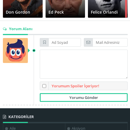
Don Gordon
Ed Peck
Felice Orlandi
Yorum Alanı
Georg Stanford
Brown
Jacqueline Bisset
John Aprea
Justin Tarr
Norman Fell
Pat Renella
Yorumum Spoiler İçeriyor!
KATEGORİLER
Robert Duvall
Robert Lipton
Robert Vaughn
Aile
Aksiyon