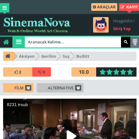
ARAÇLAR
KAYIT
Hoşgeldin !
Giriş Yap
Aksiyon
Gerilim
Suç
Bullitt
10.0
2
0
FİLM
ALTERNATIVE