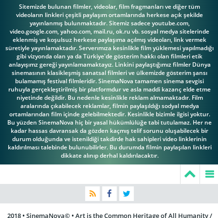
Sitemizde bulunan filmler, videolar, film fragmanları ve diğer tüm
videoların linkleri çeşitli paylaşım ortamlarında herkese açık şekilde
yayınlanmış bulunmaktadır. Sitemiz sadece youtube.com,
video.google.com, yahoo.com, mail.ru, ok.ru vb. sosyal medya sitelerinde
eklenmiş ve koşulsuz herkese paylaşıma açılmış videoları, link vermek
süretiyle yayınlamaktadır. Serverımıza kesinlikle film yüklemesi yapılmadığı
gibi vizyonda olan ya da Türkiye'de gösterim hakkı olan filmleri etik
anlayışımz gereği yayınlamamaktayız. Linkini paylaştığımız filmler Dünya
sinemasının klasikleşmiş sanatsal filmleri ve ülkemizde gösterim şansı
bulamamış festival filmleridir. SinemaNova tamamen sinema sevgisi
ruhuyla gerçekleştirilmiş bir platformdur ve asla maddi kazanç elde etme
niyetinde değildir. Bu nedenle kesinlikle reklam almamaktadır. Film
aralarında çıkabilecek reklamlar, filmin paylaşıldığı sodyal medya
ortamlarından film içinde gelebilmektedir. Kesinlikle bizimle ilgisi yoktur.
Bu yüzden SinemaNova hiç bir yasal hükümlülüğe tabi tutulamaz. Her ne
kadar hassas davransak da gözden kaçmış telif sorunu oluşabilecek bir
durum olduğunda ve istenildiği takdirde hak sahipleri video linklerinin
kaldırılması talebinde bulunubilirler. Bu durumda filmin paylaşılan linkleri
dikkate alınıp derhal kaldırılacaktır.
2018 • SinemaNova© • Art is the Common Heritage of All Humanity /