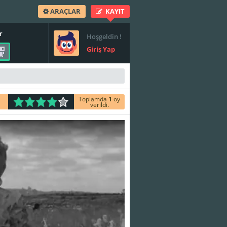
ARAÇLAR
KAYIT
r
Hoşgeldin !
Giriş Yap
Toplamda
1
oy
verildi.