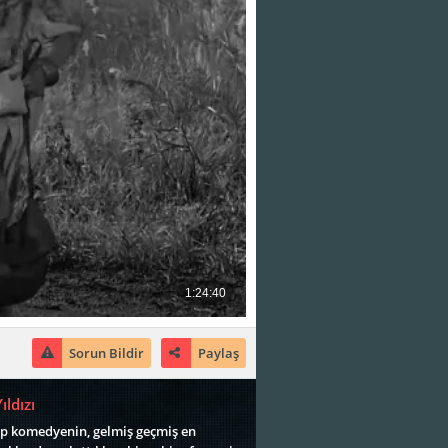
Sorun Bildir
Paylaş
ldızı
up komedyenin, gelmiş geçmiş en