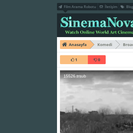
Film Arama Robotu
İletişim
Blo
Anasayfa
Komedi
Broa
1
0