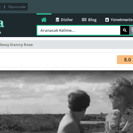
g
Oyuncular
Diziler
Blog
Yönetmenle
dway Danny Rose
8.0