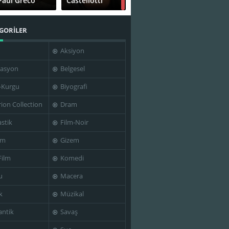
Paul Greco
Castellotti
GORİLER
Aksiyon
Woody Allen
Woody Allen
asyon
Belgesel
-Kurgu
Biyografi
rion Collection
Dram
stik
Film-Noir
im
Gizem
Film
Komedi
u
Macera
k
Müzikal
ntik
Savaş