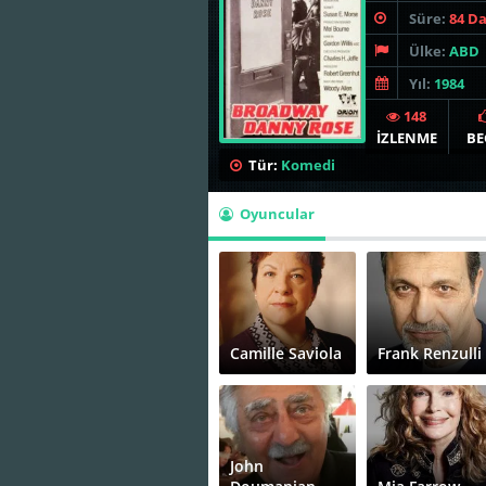
Süre:
84 D
Ülke:
ABD
Yıl:
1984
148
İZLENME
BE
Tür:
Komedi
Oyuncular
Camille Saviola
Frank Renzulli
John