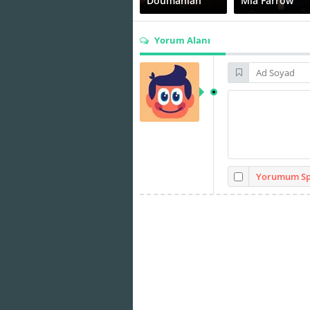
Doumanian
Mia Farrow
Yorum Alanı
Ronald
Robert Weil
Maccone
Yorumum Spo