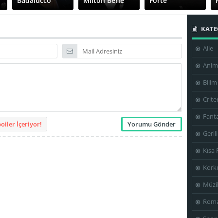
Badalucco
Milton Berle
Forte
KATE
Aile
Sandy Baron
Sheila Bond
Will Jordan
Anim
Bilim
Crite
Fanta
iler İçeriyor!
Geril
Kısa 
Kork
Müzi
Roma