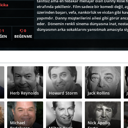
talihsiz ama en fedakar menajer olan Danny Rose ha
akika
etrafında şekillenir. Film sadece bir komedi değil
üzerinden başarı, vefa, nankörlük ve vicdan gibi kav
yapımdır. Danny müşterilerini ailesi gibi görür an
eder.
Dönemin renkli sinema dünyasına inat, nostal
dünyasının arka sokaklarını yansıtmak amacıyla siy
1
0
ĞEN
BEĞENME
Herb Reynolds
Howard Storm
Jack Rollins
Michael
Nick Apollo