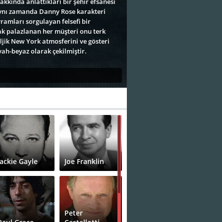
kkında anlattıkları bir şehir efsanesi
, aynı zamanda Danny Rose karakteri
ramları sorgulayan felsefi bir
cak palazlanan her müşteri onu terk
jik New York atmosferini ve gösteri
ah-beyaz olarak çekilmiştir.
Jackie Gayle
Joe Franklin
Peter