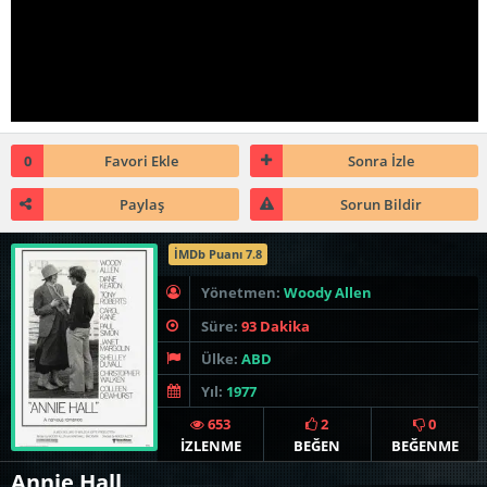
0
Favori Ekle
Sonra İzle
Paylaş
Sorun Bildir
İMDb Puanı 7.8
Yönetmen:
Woody Allen
Süre:
93 Dakika
Ülke:
ABD
Yıl:
1977
653
2
0
İZLENME
BEĞEN
BEĞENME
Annie Hall