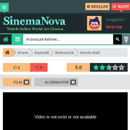
ARAÇLAR
KAYIT
Hoşgeldin !
Giriş Yap
Dram
Komedi
Romantik
Annie Hall
5.0
2
0
FİLM
ALTERNATIVE