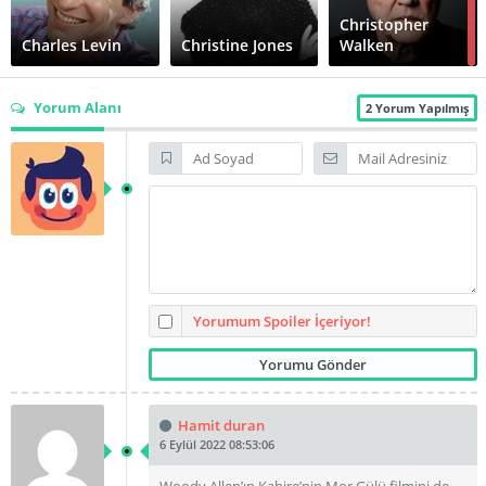
Christopher
Charles Levin
Christine Jones
Walken
Yorum Alanı
2 Yorum Yapılmış
Colleen
Dewhurst
Diane Keaton
Dick Cavett
Gary Allen
Hy Anzell
Janet Margolin
Yorumum Spoiler İçeriyor!
John Dennis
Hamit duran
Jeff Goldblum
Jim McKrell
Johnston
6 Eylül 2022 08:53:06