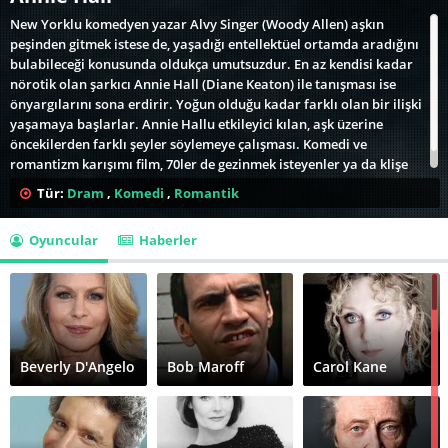
New Yorklu komedyen yazar Alvy Singer (Woody Allen) aşkın
peşinden gitmek istese de, yaşadığı entellektüel ortamda aradığını
bulabileceği konusunda oldukça umutsuzdur. En az kendisi kadar
nörotik olan şarkıcı Annie Hall (Diane Keaton) ile tanışması ise
önyargılarını sona erdirir. Yoğun olduğu kadar farklı olan bir ilişki
yaşamaya başlarlar. Annie Hallu etkileyici kılan, aşk üzerine
öncekilerden farklı şeyler söylemeye çalışması. Komedi ve
romantizm karışımı film, 70ler de gezinmek isteyenler ya da klişe
aşk tasvirlerinden sıkılmışlar için iyi bir alternatif.
Tür:
Dram
,
Komedi
,
Romantik
Oyuncular
Haberler
Beverly D'Angelo
Bob Maroff
Carol Kane