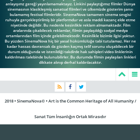
anlayışımz gereği yayınlamamaktayız. Linkini paylaştığımız filmler Dünya
sinemasının klasikleşmiş sanatsal filmleri ve ülkemizde gösterim şansı
bulamamış festival filmleridir. SinemaNova tamamen sinema sevgisi
Woody Allen
Woody Allen
Charles H. Joffe
ruhuyla gerçekleştirilmiş bir platformdur ve asla maddi kazanç elde etme
niyetinde değildir. Bu nedenle kesinlikle reklam almamaktadır. Film
aralarında çıkabilecek reklamlar, filmin paylaşıldığı sodyal medya
ortamlarından film içinde gelebilmektedir. Kesinlikle bizimle ilgisi yoktur.
Bu yüzden SinemaNova hiç bir yasal hükümlülüğe tabi tutulamaz. Her ne
kadar hassas davransak da gözden kaçmış telif sorunu oluşabilecek bir
durum olduğunda ve istenildiği takdirde hak sahipleri video linklerinin
kaldırılması talebinde bulunubilirler. Bu durumda filmin paylaşılan linkleri
dikkate alınıp derhal kaldırılacaktır.
2018 • SinemaNova© • Art is the Common Heritage of All Humanity /
Sanat Tüm İnsanlığın Ortak Mirasıdır