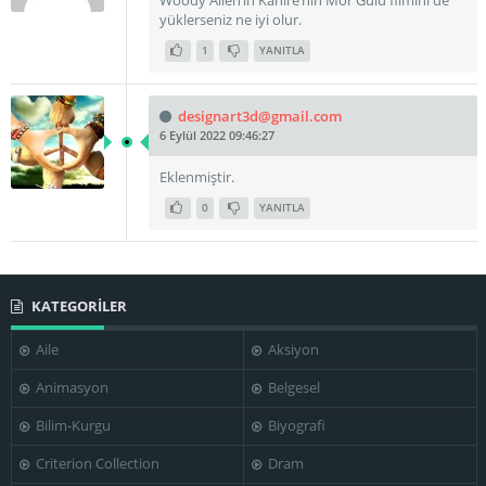
Woody Allen’ın Kahire’nin Mor Gülü filmini de
yüklerseniz ne iyi olur.
1
YANITLA
John Doumanian
John Glover
Juliet Graham
designart3d@gmail.com
6 Eylül 2022 09:46:27
Eklenmiştir.
0
YANITLA
Laurie Bird
Loretta Tupper
Lucy Lee Flippin
KATEGORİLER
Marshall
Aile
Aksiyon
Mark Lenard
McLuhan
Mary Boylan
Animasyon
Belgesel
Bilim-Kurgu
Biyografi
Criterion Collection
Dram
Mordecai