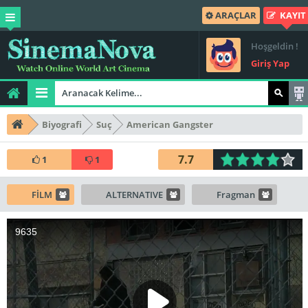
ARAÇLAR
KAYIT
Hoşgeldin !
Giriş Yap
Biyografi
Suç
American Gangster
7.7
1
1
FİLM
ALTERNATIVE
Fragman