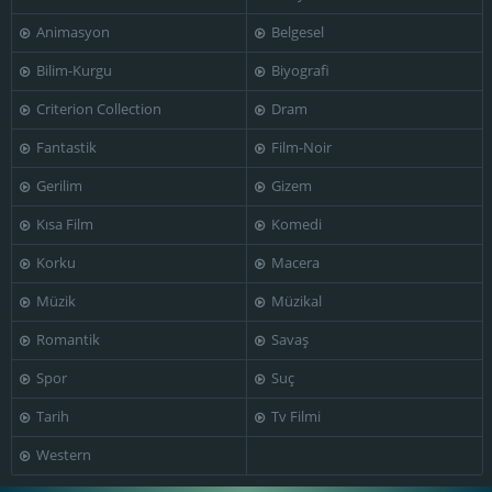
Animasyon
Belgesel
Bilim-Kurgu
Biyografi
Denzel
Dawn A. Douglas
Washington
Eddie Goines
Criterion Collection
Dram
Fantastik
Film-Noir
Gerilim
Gizem
Kısa Film
Komedi
Eddie Rouse
Ephraim Benton
Fab 5 Freddy
Korku
Macera
Müzik
Müzikal
Romantik
Savaş
George Lee
Fatima Robinson
Miles
Hamilton Clancy
Spor
Suç
Tarih
Tv Filmi
Western