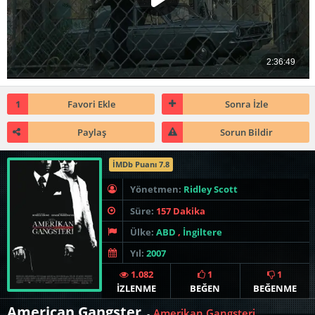
1
Favori Ekle
Sonra İzle
Paylaş
Sorun Bildir
İMDb Puanı 7.8
Yönetmen:
Ridley Scott
Süre:
157 Dakika
Ülke:
ABD
,
İngiltere
Yıl:
2007
1.082
1
1
İZLENME
BEĞEN
BEĞENME
American Gangster
Amerikan Gangsteri
-