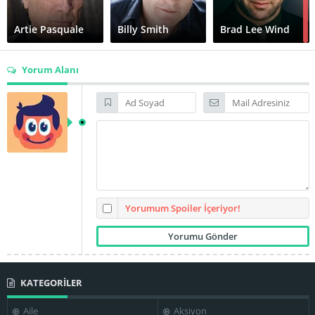
Artie Pasquale
Billy Smith
Brad Lee Wind
Yorum Alanı
Carla Gugino
Cedric Sanders
Chance Kelly
Clarence
Chiwetel Ejiofor
Chuck Cooper
Williams III
Yorumum Spoiler İçeriyor!
KATEGORİLER
Common
Cuba Gooding Jr.
Dan Moran
Aile
Aksiyon