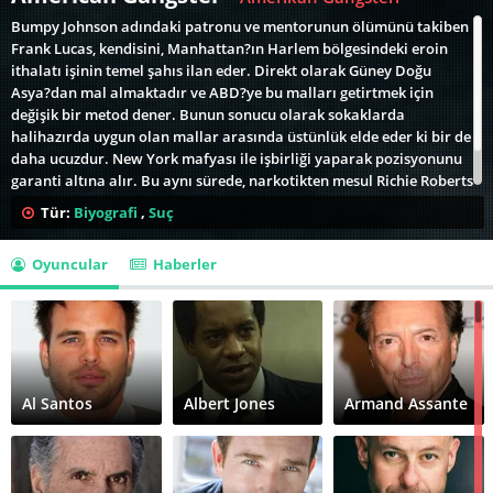
Bumpy Johnson adındaki patronu ve mentorunun ölümünü takiben
Frank Lucas, kendisini, Manhattan?ın Harlem bölgesindeki eroin
ithalatı işinin temel şahıs ilan eder. Direkt olarak Güney Doğu
Asya?dan mal almaktadır ve ABD?ye bu malları getirtmek için
değişik bir metod dener. Bunun sonucu olarak sokaklarda
halihazırda uygun olan mallar arasında üstünlük elde eder ki bir de
daha ucuzdur. New York mafyası ile işbirliği yaparak pozisyonunu
garanti altına alır. Bu aynı sürede, narkotikten mesul Richie Roberts
adında kendini adamış, dürüst bir polisin gerçek hikayesini de
Tür:
Biyografi
,
Suç
anlatan bir filmdir.
Oyuncular
Haberler
Al Santos
Albert Jones
Armand Assante