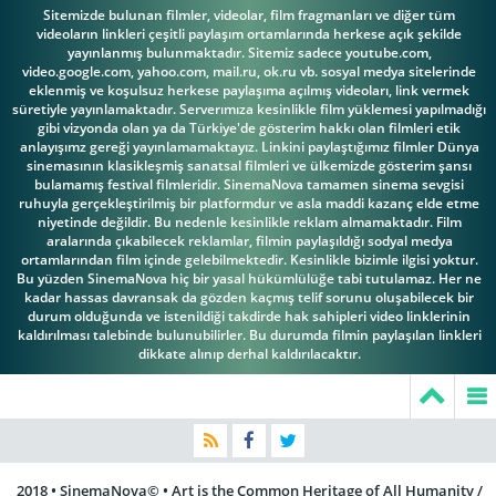
Idris Elba
J. Kyle Manzay
J.W. Cortes
Sitemizde bulunan filmler, videolar, film fragmanları ve diğer tüm
videoların linkleri çeşitli paylaşım ortamlarında herkese açık şekilde
yayınlanmış bulunmaktadır. Sitemiz sadece youtube.com,
video.google.com, yahoo.com, mail.ru, ok.ru vb. sosyal medya sitelerinde
eklenmiş ve koşulsuz herkese paylaşıma açılmış videoları, link vermek
süretiyle yayınlamaktadır. Serverımıza kesinlikle film yüklemesi yapılmadığı
gibi vizyonda olan ya da Türkiye'de gösterim hakkı olan filmleri etik
Jeff Greene
Jermel Howard
Jim R. Coleman
anlayışımz gereği yayınlamamaktayız. Linkini paylaştığımız filmler Dünya
sinemasının klasikleşmiş sanatsal filmleri ve ülkemizde gösterim şansı
bulamamış festival filmleridir. SinemaNova tamamen sinema sevgisi
ruhuyla gerçekleştirilmiş bir platformdur ve asla maddi kazanç elde etme
niyetinde değildir. Bu nedenle kesinlikle reklam almamaktadır. Film
aralarında çıkabilecek reklamlar, filmin paylaşıldığı sodyal medya
John
ortamlarından film içinde gelebilmektedir. Kesinlikle bizimle ilgisi yoktur.
Bu yüzden SinemaNova hiç bir yasal hükümlülüğe tabi tutulamaz. Her ne
Joe Morton
Cenatiempo
John Hawkes
kadar hassas davransak da gözden kaçmış telif sorunu oluşabilecek bir
durum olduğunda ve istenildiği takdirde hak sahipleri video linklerinin
kaldırılması talebinde bulunubilirler. Bu durumda filmin paylaşılan linkleri
dikkate alınıp derhal kaldırılacaktır.
John Ortiz
Jon DeVries
Jon Polito
2018 • SinemaNova© • Art is the Common Heritage of All Humanity /