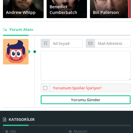
Benedict
Andrew Whipp
Cumberbatch
Bill Paterson
Yorum Alanı
Ciarán Hinds
Daniel Naprous
David Hunt
Georgie Glen
Ioan Gruffudd
Jeremy Swift
Yorumum Spoiler İçeriyor!
KATEGORİLER
Michael Gambon
Neville Phillips
Nicholas Day
Aile
Aksiyon