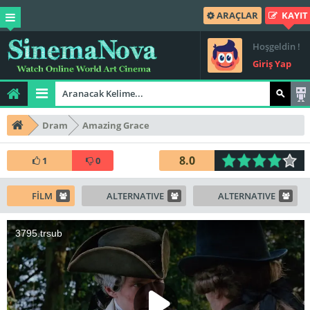
ARAÇLAR
KAYIT
Hoşgeldin !
Giriş Yap
Dram
Amazing Grace
8.0
1
0
FİLM
ALTERNATIVE
ALTERNATIVE