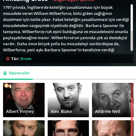
1797 yılında, İngiltere’de köleliğin yasaklanması için büyük
mücadele veren William Wilberforce, kötü giden sağlığının
düzelmesi için tatile çıkar. Fakat köleliğin yasaklanmasi için verdiği
mücadeleden vazgeçmek niyetinde değildir. Barbara Spooner ile
tanışınca, Wilberforce ruh eşini bulduğuna ve mücadelesini onunla
paylaşabileceğine inanır. Wilberforce’un yanında çok az destekçisi
vardır. Daha önce birçok yolla bu mücadeleyi sürdürdüyse de,
Wilberforce, yeni aşkı Barbara Spooner’in kendisine verdiği
destekle yepyeni fikirler üretmeye hazırdır. Böylece sosyal adaletin
Tür:
Dram
sağlanması uğruna verdiği savaşı büyük bir zaferle
sonuçlandıracağına inanır. Irkçılıkla savaşan William
Oyuncular
Wilberforce’un biyografisini anlatan "Özgürlüğün Şarkısı" (Şaşırtıcı
Merhamet / Amazing Grace), aynı zamanda seyredilmeye değer bir
hukuk mücadelesinin de altını çiziyor.
Albert Finney
Alex Blake
Andrew Neil