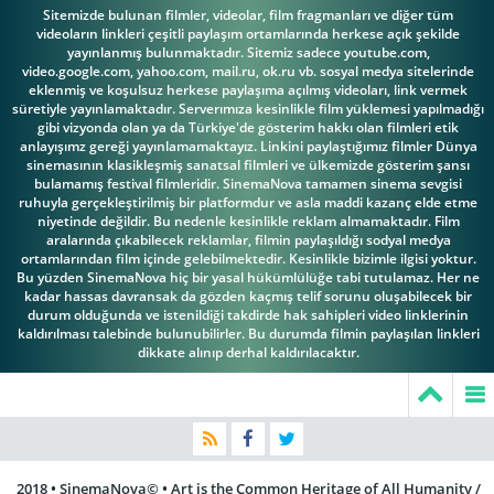
Tom Fisher
Tom Knight
Youssou N'Dour
Sitemizde bulunan filmler, videolar, film fragmanları ve diğer tüm
videoların linkleri çeşitli paylaşım ortamlarında herkese açık şekilde
yayınlanmış bulunmaktadır. Sitemiz sadece youtube.com,
video.google.com, yahoo.com, mail.ru, ok.ru vb. sosyal medya sitelerinde
eklenmiş ve koşulsuz herkese paylaşıma açılmış videoları, link vermek
süretiyle yayınlamaktadır. Serverımıza kesinlikle film yüklemesi yapılmadığı
gibi vizyonda olan ya da Türkiye'de gösterim hakkı olan filmleri etik
Michael Apted
anlayışımz gereği yayınlamamaktayız. Linkini paylaştığımız filmler Dünya
sinemasının klasikleşmiş sanatsal filmleri ve ülkemizde gösterim şansı
bulamamış festival filmleridir. SinemaNova tamamen sinema sevgisi
ruhuyla gerçekleştirilmiş bir platformdur ve asla maddi kazanç elde etme
niyetinde değildir. Bu nedenle kesinlikle reklam almamaktadır. Film
aralarında çıkabilecek reklamlar, filmin paylaşıldığı sodyal medya
ortamlarından film içinde gelebilmektedir. Kesinlikle bizimle ilgisi yoktur.
Bu yüzden SinemaNova hiç bir yasal hükümlülüğe tabi tutulamaz. Her ne
kadar hassas davransak da gözden kaçmış telif sorunu oluşabilecek bir
durum olduğunda ve istenildiği takdirde hak sahipleri video linklerinin
kaldırılması talebinde bulunubilirler. Bu durumda filmin paylaşılan linkleri
dikkate alınıp derhal kaldırılacaktır.
2018 • SinemaNova© • Art is the Common Heritage of All Humanity /