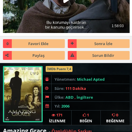
0
Favori Ekle
Sonra İzle
Paylaş
Sorun Bildir
İMDb Puanı 7,4
Yönetmen:
Michael Apted
Süre:
111 Dakika
Ülke:
ABD
,
İngiltere
Yıl:
2006
171
1
0
İZLENME
BEĞEN
BEĞENME
Amazing Grace
Özgürlüğün Şarkısı
-