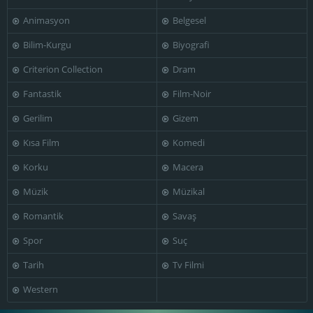
Animasyon
Belgesel
Bilim-Kurgu
Biyografi
Criterion Collection
Dram
Fantastik
Film-Noir
Gerilim
Gizem
Kısa Film
Komedi
Korku
Macera
Müzik
Müzikal
Romantik
Savaş
Spor
Suç
Tarih
Tv Filmi
Western