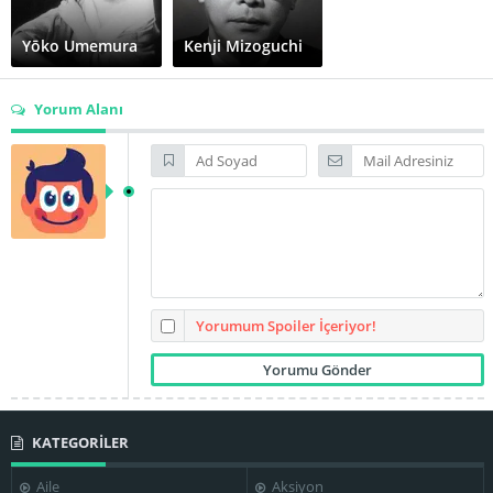
Yōko Umemura
Kenji Mizoguchi
Yorum Alanı
Yorumum Spoiler İçeriyor!
KATEGORİLER
Aile
Aksiyon