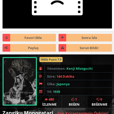
0
Favori Ekle
Sonra İzle
Paylaş
Sorun Bildir
İMDb Puanı 7.9
Yönetmen:
Kenji Mizoguchi
Süre:
144 Dakika
Ülke:
Japonya
Yıl:
1939
480
1
0
İZLENME
BEĞEN
BEĞENME
Zangiku Monogatari
Son Krizantemlerin Öyküsü
-