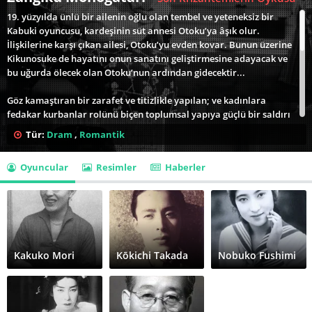
19. yüzyılda ünlü bir ailenin oğlu olan tembel ve yeteneksiz bir
Kabuki oyuncusu, kardeşinin süt annesi Otoku’ya âşık olur.
İlişkilerine karşı çıkan ailesi, Otoku’yu evden kovar. Bunun üzerine
Kikunosuke de hayatını onun sanatını geliştirmesine adayacak ve
bu uğurda ölecek olan Otoku’nun ardından gidecektir...
Göz kamaştıran bir zarafet ve titizlikle yapılan; ve kadınlara
fedakar kurbanlar rolünü biçen toplumsal yapıya güçlü bir saldırı
niteliği taşıyan Zangiku Monogatari (The Story of the Last
Tür:
Dram
,
Romantik
Chrysanthemum) - Son Krizantemlerin Öyküsü, Kenji Mizoguchi’nin
en önemli filmleri arasında sayılır. Mizoguchi’nin uzun planları,
Oyuncular
Resimler
Haberler
anlatıdaki olayların amansız mantığını gittikçe genişleyen ve
karmaşıklaşan bir yapıda gözler önüne sererek yavaşça akar.
Konumlarını iktidarın kalıpları içinde tanıyan karakterler korku,
dehşet, üzüntü ya da isyanla tepki verirken, film düşünmeye ve
içselleştirmeye zaman bırakır. Mizoguchi, kumpanyanın göçebeliği
ve kahramanın sanatsal mükemmelliğe giden yolu gibi metaforik
yolculukların altını çizerek anlatıyı iki aşamalı bir metaforik
Kakuko Mori
Kōkichi Takada
Nobuko Fushimi
süzgeçten geçirir. Çünkü yönetmene göre, sinema da tiyatro da
güzelliği damıtmaya ve trajik kavrayışa ulaşmaya yarayan
araçlardır.