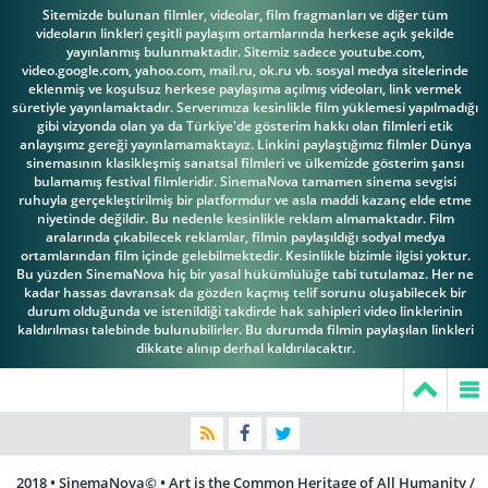
Sitemizde bulunan filmler, videolar, film fragmanları ve diğer tüm
videoların linkleri çeşitli paylaşım ortamlarında herkese açık şekilde
yayınlanmış bulunmaktadır. Sitemiz sadece youtube.com,
video.google.com, yahoo.com, mail.ru, ok.ru vb. sosyal medya sitelerinde
eklenmiş ve koşulsuz herkese paylaşıma açılmış videoları, link vermek
süretiyle yayınlamaktadır. Serverımıza kesinlikle film yüklemesi yapılmadığı
gibi vizyonda olan ya da Türkiye'de gösterim hakkı olan filmleri etik
anlayışımz gereği yayınlamamaktayız. Linkini paylaştığımız filmler Dünya
sinemasının klasikleşmiş sanatsal filmleri ve ülkemizde gösterim şansı
bulamamış festival filmleridir. SinemaNova tamamen sinema sevgisi
ruhuyla gerçekleştirilmiş bir platformdur ve asla maddi kazanç elde etme
niyetinde değildir. Bu nedenle kesinlikle reklam almamaktadır. Film
aralarında çıkabilecek reklamlar, filmin paylaşıldığı sodyal medya
ortamlarından film içinde gelebilmektedir. Kesinlikle bizimle ilgisi yoktur.
Bu yüzden SinemaNova hiç bir yasal hükümlülüğe tabi tutulamaz. Her ne
kadar hassas davransak da gözden kaçmış telif sorunu oluşabilecek bir
durum olduğunda ve istenildiği takdirde hak sahipleri video linklerinin
kaldırılması talebinde bulunubilirler. Bu durumda filmin paylaşılan linkleri
dikkate alınıp derhal kaldırılacaktır.
2018 • SinemaNova© • Art is the Common Heritage of All Humanity /