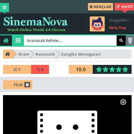
ARAÇLAR
KAYIT
Hoşgeldin !
Giriş Yap
Dram
Romantik
Zangiku Monogatari
10.0
1
0
FİLM