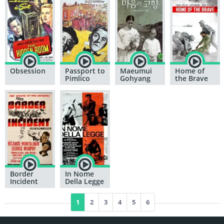
Obsession
Passport to
Maeumui
Home of
Pimlico
Gohyang
the Brave
Border
In Nome
Incident
Della Legge
1
2
3
4
5
6