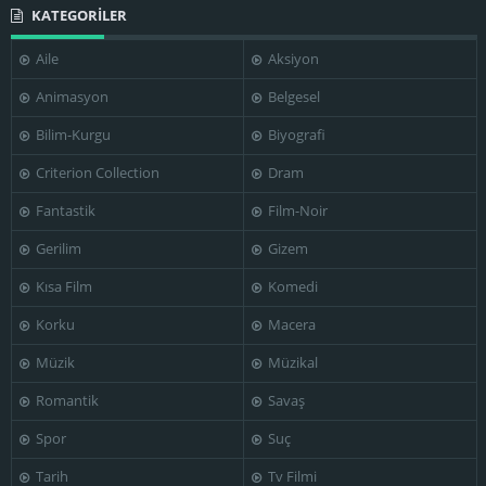
KATEGORİLER
Aile
Aksiyon
Animasyon
Belgesel
Bilim-Kurgu
Biyografi
Criterion Collection
Dram
Fantastik
Film-Noir
Gerilim
Gizem
Kısa Film
Komedi
Korku
Macera
Müzik
Müzikal
Romantik
Savaş
Spor
Suç
Tarih
Tv Filmi