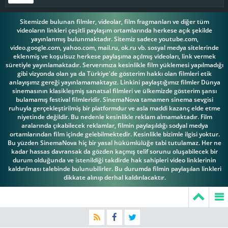
Sitemizde bulunan filmler, videolar, film fragmanları ve diğer tüm
videoların linkleri çeşitli paylaşım ortamlarında herkese açık şekilde
yayınlanmış bulunmaktadır. Sitemiz sadece youtube.com,
video.google.com, yahoo.com, mail.ru, ok.ru vb. sosyal medya sitelerinde
eklenmiş ve koşulsuz herkese paylaşıma açılmış videoları, link vermek
süretiyle yayınlamaktadır. Serverımıza kesinlikle film yüklemesi yapılmadığı
gibi vizyonda olan ya da Türkiye'de gösterim hakkı olan filmleri etik
anlayışımz gereği yayınlamamaktayız. Linkini paylaştığımız filmler Dünya
sinemasının klasikleşmiş sanatsal filmleri ve ülkemizde gösterim şansı
bulamamış festival filmleridir. SinemaNova tamamen sinema sevgisi
ruhuyla gerçekleştirilmiş bir platformdur ve asla maddi kazanç elde etme
niyetinde değildir. Bu nedenle kesinlikle reklam almamaktadır. Film
aralarında çıkabilecek reklamlar, filmin paylaşıldığı sodyal medya
ortamlarından film içinde gelebilmektedir. Kesinlikle bizimle ilgisi yoktur.
Bu yüzden SinemaNova hiç bir yasal hükümlülüğe tabi tutulamaz. Her ne
kadar hassas davransak da gözden kaçmış telif sorunu oluşabilecek bir
durum olduğunda ve istenildiği takdirde hak sahipleri video linklerinin
kaldırılması talebinde bulunubilirler. Bu durumda filmin paylaşılan linkleri
dikkate alınıp derhal kaldırılacaktır.