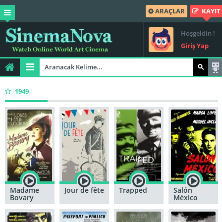
ARAÇLAR
KAYIT
Hoşgeldin !
Giriş Yap
1949
Madame
Jour de fête
Trapped
Salón
Bovary
México