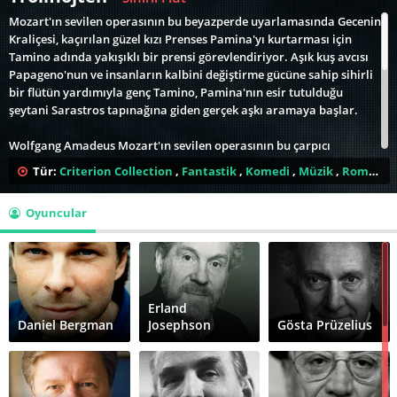
Mozart'ın sevilen operasının bu beyazperde uyarlamasında Gecenin
Kraliçesi, kaçırılan güzel kızı Prenses Pamina'yı kurtarması için
Tamino adında yakışıklı bir prensi görevlendiriyor. Aşık kuş avcısı
Papageno'nun ve insanların kalbini değiştirme gücüne sahip sihirli
bir flütün yardımıyla genç Tamino, Pamina'nın esir tutulduğu
şeytani Sarastros tapınağına giden gerçek aşkı aramaya başlar.
Wolfgang Amadeus Mozart'ın sevilen operasının bu çarpıcı
beyazperde versiyonu, Ingmar Bergman'ın derin müzik bilgisini ve
Tür:
Criterion Collection
,
Fantastik
,
Komedi
,
Müzik
,
Romantik
bunu sinemasal olarak ifade etme yeteneğini gözler önüne seriyor.
Aralarında Josef Köstlinger, Ulrik Cold, Håkan Hagegård ve Birgit
Oyuncular
Nordin'in de bulunduğu Avrupa'nın en iyi solistlerinden bazılarına
rol veren yönetmen, İsveç'in Drottningholm Sarayı'nın barok
tiyatrosunu sevgiyle yeniden yaratarak, güzel bir prensesi
kötülüğün pençesinden kurtarmak için göreve gönderilen prens
Tamino ve neşeli yardımcısı Papageno'nun hikayesini sahneledi.
Tiyatronun yapaylığına ve gösterişine derin bir takdir sergileyen bir
Erland
sevgi ve bağışlama kutlaması olan Sihirli Flüt, şimdiye kadar
Daniel Bergman
Josephson
Gösta Prüzelius
yapılmış en seçkin opera filmleri arasında yer alıyor.