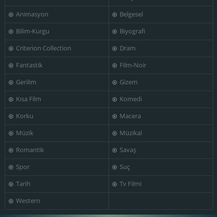
Animasyon
Belgesel
Bilim-Kurgu
Biyografi
Criterion Collection
Dram
Fantastik
Film-Noir
Gerilim
Gizem
Kısa Film
Komedi
Korku
Macera
Müzik
Müzikal
Romantik
Savaş
Spor
Suç
Tarih
Tv Filmi
Western