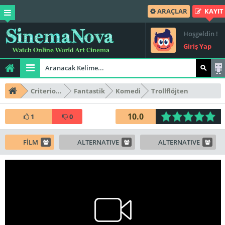
ARAÇLAR
KAYIT
Hoşgeldin !
Giriş Yap
Criterion Collection
Fantastik
Komedi
Trollflöjten
10.0
1
0
FİLM
ALTERNATIVE
ALTERNATIVE