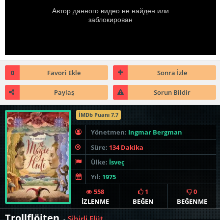
0
Favori Ekle
Sonra İzle
Paylaş
Sorun Bildir
İMDb Puanı 7.7
Yönetmen:
Ingmar Bergman
Süre:
134 Dakika
Ülke:
İsveç
Yıl:
1975
558
1
0
İZLENME
BEĞEN
BEĞENME
Trollflöjten
Sihirli Flüt
-