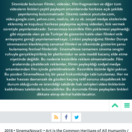
Sitemizde bulunan filmler, videolar, film fragmanları ve diğer tüm
videoların linkleri çeşitli paylaşım ortamlarında herkese açık şekilde
yayınlanmış bulunmaktadır. Sitemiz sadece youtube.com,
video.google.com, yahoo.com, mail.ru, ok.ru vb. sosyal medya sitelerinde
eklenmiş ve koşulsuz herkese paylaşıma açılmış videoları, link vermek
süretiyle yayınlamaktadır. Serverımıza kesinlikle film yüklemesi yapılmadığı
gibi vizyonda olan ya da Türkiye'de gösterim hakkı olan filmleri etik
anlayışımz gereği yayınlamamaktayız. Linkini paylaştığımız filmler Dünya
sinemasının klasikleşmiş sanatsal filmleri ve ülkemizde gösterim şansı
bulamamış festival filmleridir. SinemaNova tamamen sinema sevgisi
ruhuyla gerçekleştirilmiş bir platformdur ve asla maddi kazanç elde etme
niyetinde değildir. Bu nedenle kesinlikle reklam almamaktadır. Film
aralarında çıkabilecek reklamlar, filmin paylaşıldığı sodyal medya
ortamlarından film içinde gelebilmektedir. Kesinlikle bizimle ilgisi yoktur.
Bu yüzden SinemaNova hiç bir yasal hükümlülüğe tabi tutulamaz. Her ne
kadar hassas davransak da gözden kaçmış telif sorunu oluşabilecek bir
durum olduğunda ve istenildiği takdirde hak sahipleri video linklerinin
kaldırılması talebinde bulunubilirler. Bu durumda filmin paylaşılan linkleri
dikkate alınıp derhal kaldırılacaktır.
2018 • SinemaNova© • Art is the Common Heritage of All Humanity /