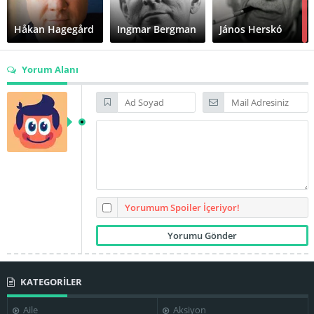
Håkan Hagegård
Ingmar Bergman
János Herskó
Yorum Alanı
Lisbeth
Zachrisson
Liv Ullmann
Ragnar Ulfung
Sonja Lund
Sven Nykvist
Ulf Johansson
Yorumum Spoiler İçeriyor!
KATEGORİLER
Ingmar Bergman
Aile
Aksiyon