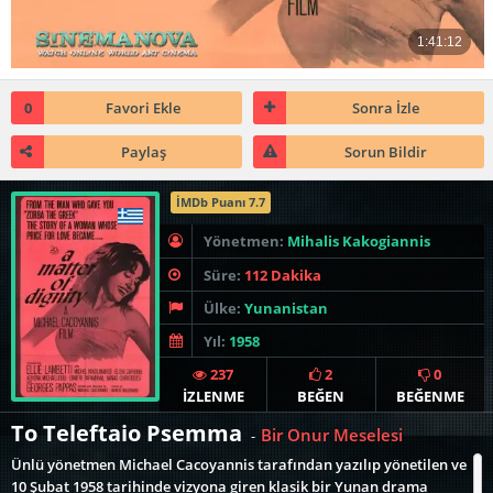
0
Favori Ekle
Sonra İzle
Paylaş
Sorun Bildir
İMDb Puanı 7.7
Yönetmen:
Mihalis Kakogiannis
Süre:
112 Dakika
Ülke:
Yunanistan
Yıl:
1958
237
2
0
İZLENME
BEĞEN
BEĞENME
To Teleftaio Psemma
Bir Onur Meselesi
-
Ünlü yönetmen Michael Cacoyannis tarafından yazılıp yönetilen ve
10 Şubat 1958 tarihinde vizyona giren klasik bir Yunan drama