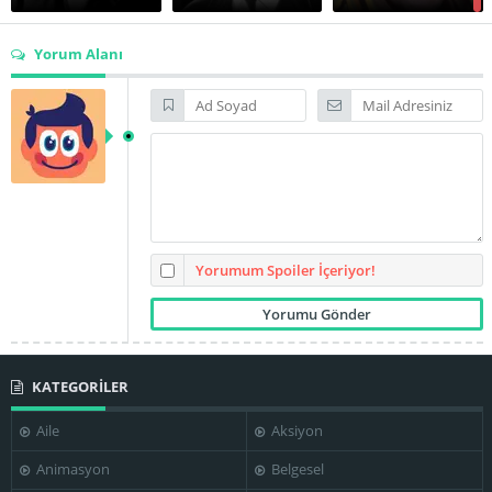
Yorum Alanı
Eleni Zafeiriou
Ellie Lambeti
Georges Sarri
Giorgos Pappas
Markos Zervas
Meri Hronopulu
Yorumum Spoiler İçeriyor!
Michalis
Mihalis
KATEGORİLER
Nikolinakos
Kakogiannis
Nikos Fermas
Aile
Aksiyon
Animasyon
Belgesel