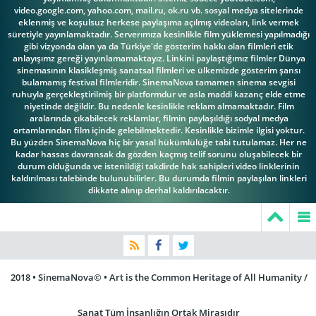
video.google.com, yahoo.com, mail.ru, ok.ru vb. sosyal medya sitelerinde
eklenmiş ve koşulsuz herkese paylaşıma açılmış videoları, link vermek
süretiyle yayınlamaktadır. Serverımıza kesinlikle film yüklemesi yapılmadığı
gibi vizyonda olan ya da Türkiye'de gösterim hakkı olan filmleri etik
anlayışımz gereği yayınlamamaktayız. Linkini paylaştığımız filmler Dünya
sinemasının klasikleşmiş sanatsal filmleri ve ülkemizde gösterim şansı
bulamamış festival filmleridir. SinemaNova tamamen sinema sevgisi
ruhuyla gerçekleştirilmiş bir platformdur ve asla maddi kazanç elde etme
niyetinde değildir. Bu nedenle kesinlikle reklam almamaktadır. Film
aralarında çıkabilecek reklamlar, filmin paylaşıldığı sodyal medya
ortamlarından film içinde gelebilmektedir. Kesinlikle bizimle ilgisi yoktur.
Bu yüzden SinemaNova hiç bir yasal hükümlülüğe tabi tutulamaz. Her ne
kadar hassas davransak da gözden kaçmış telif sorunu oluşabilecek bir
durum olduğunda ve istenildiği takdirde hak sahipleri video linklerinin
kaldırılması talebinde bulunubilirler. Bu durumda filmin paylaşılan linkleri
dikkate alınıp derhal kaldırılacaktır.
2018 • SinemaNova© • Art is the Common Heritage of All Humanity /
Sanat Tüm İnsanlığın Ortak Mirasıdır