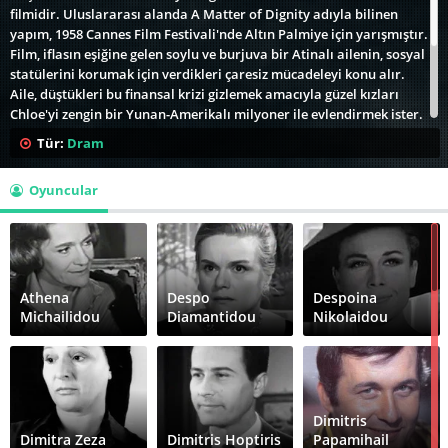
filmidir. Uluslararası alanda A Matter of Dignity adıyla bilinen
yapım, 1958 Cannes Film Festivali'nde Altın Palmiye için yarışmıştır.
Film, iflasın eşiğine gelen soylu ve burjuva bir Atinalı ailenin, sosyal
statülerini korumak için verdikleri çaresiz mücadeleyi konu alır.
Aile, düştükleri bu finansal krizi gizlemek amacıyla güzel kızları
Chloe'yi zengin bir Yunan-Amerikalı milyoner ile evlendirmek ister.
Ancak Chloe başka birine aşıktır. Genç kadın, ailesinin itibarını
Tür:
Dram
kurtarmak için bir yalanı yaşamak ile kendi gururu ve duyguları
arasında sıkışıp kalır.
Oyuncular
Film dönemin değişen Atina aristokrasisini, yeni zenginleri ve çöken
burjuva değerlerini sert bir dille eleştirir. Başrol oyuncusu Ellie
Lambeti, bu filmdeki üstün performansıyla
BAFTA Ödülleri
'nde "En
İyi Yabancı Kadın Oyuncu" dalında aday gösterilmiştir.
Athena
Despo
Despoina
Michailidou
Diamantidou
Nikolaidou
Dimitris
Dimitra Zeza
Dimitris Hoptiris
Papamihail