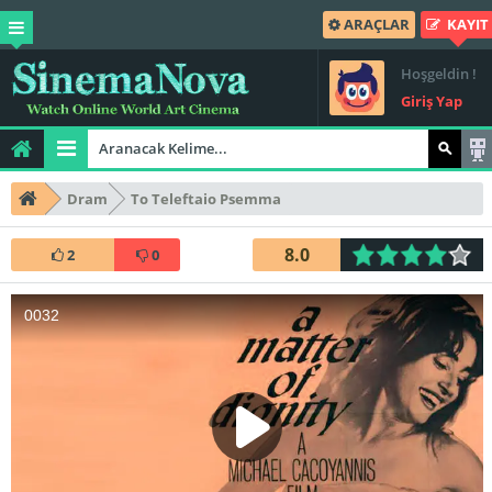
ARAÇLAR
KAYIT
Hoşgeldin !
Giriş Yap
Dram
To Teleftaio Psemma
8.0
2
0