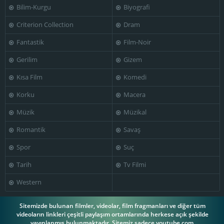
Bilim-Kurgu
Biyografi
Nikos
Xenia
Kourkoulos
Vasilis Kailas
Kalogeropoulou
Criterion Collection
Dram
Fantastik
Film-Noir
Gerilim
Gizem
Mihalis
Kısa Film
Komedi
Kakogiannis
Korku
Macera
Müzik
Müzikal
Romantik
Savaş
Spor
Suç
Tarih
Tv Filmi
Western
Sitemizde bulunan filmler, videolar, film fragmanları ve diğer tüm
videoların linkleri çeşitli paylaşım ortamlarında herkese açık şekilde
yayınlanmış bulunmaktadır. Sitemiz sadece youtube.com,