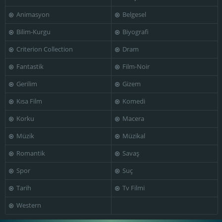
Animasyon
Belgesel
Bilim-Kurgu
Biyografi
Inna
Igor Dmitriev
Vykhodtseva
Irina Radchenko
Criterion Collection
Dram
Fantastik
Film-Noir
Gerilim
Gizem
Lyudmila
Kısa Film
Komedi
Ivan Ryzhov
Lev Stepanov
Khityaeva
Korku
Macera
Müzik
Müzikal
Romantik
Savaş
Mikhail
Bocharov
Mikhail Gluzskiy
Mikhail Vasilyev
Spor
Suç
Tarih
Tv Filmi
Western
Nikolai