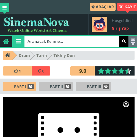
ARAÇLAR
KAYIT
Hoşgeldin !
Giriş Yap
Dram
Tarih
Tikhiy Don
9.0
1
0
PART I
PART II
PART III