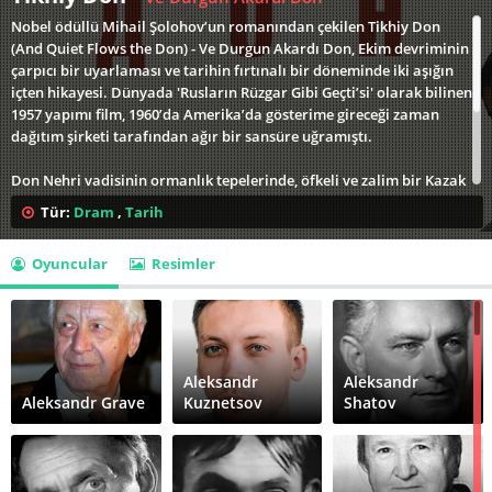
Nobel ödüllü Mihail Şolohov’un romanından çekilen Tikhiy Don
(And Quiet Flows the Don) - Ve Durgun Akardı Don, Ekim devriminin
çarpıcı bir uyarlaması ve tarihin fırtınalı bir döneminde iki aşığın
içten hikayesi. Dünyada 'Rusların Rüzgar Gibi Geçti’si' olarak bilinen
1957 yapımı film, 1960’da Amerika’da gösterime gireceği zaman
dağıtım şirketi tarafından ağır bir sansüre uğramıştı.
Don Nehri vadisinin ormanlık tepelerinde, öfkeli ve zalim bir Kazak
genci olan Grigori, arkadaşının karısı Aksiniya’ya aşık olur. Kazak
Tür:
Dram
,
Tarih
köy hayatının güzelliği ve Birinci Dünya Savaşı’yla Bolşevik
Devrimi’nin karmaşası, bu aşk hikayesine trajik olduğu kadar da
Oyuncular
Resimler
gerçekçi bir zemin oluşturur. Aldatma ve utancın baskısı altındaki
aşıklar, eski düzenin lanetleriyle ve yeni dönemin tehlikeleriyle
savaşmak zorundadır.
Aleksandr
Aleksandr
Aleksandr Grave
Kuznetsov
Shatov