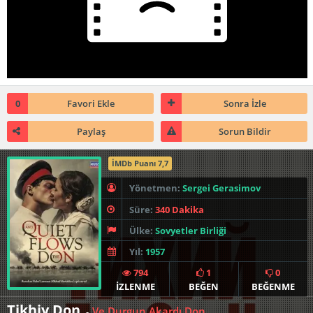
0
Favori Ekle
Sonra İzle
Paylaş
Sorun Bildir
İMDb Puanı 7,7
Yönetmen:
Sergei Gerasimov
Süre:
340 Dakika
Ülke:
Sovyetler Birliği
Yıl:
1957
794
1
0
İZLENME
BEĞEN
BEĞENME
Tikhiy Don
Ve Durgun Akardı Don
-