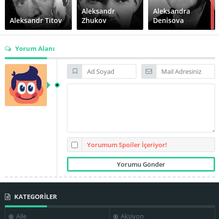
Aleksandr
Aleksandra
Aleksandr Titov
Zhukov
Denisova
Yorum Alanı
Anastasiya
Anatoliy
Filippova
Sakhnovskiy
Boris Kordunov
Boris Novikov
Danylo Ilchenko
Dmytro Kapka
Yorumum Spoiler İçeriyor!
Elina
Georgi
Grigory
KATEGORİLER
Bystritskaya
Shapovalov
Mikhaylov
Aile
Aksiyon