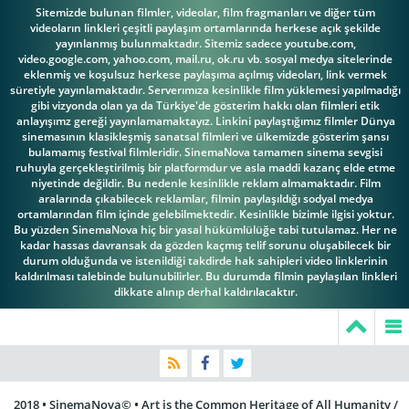
Muravyov
Nikolai Smirnov
Nikolay Grabbe
Sitemizde bulunan filmler, videolar, film fragmanları ve diğer tüm
videoların linkleri çeşitli paylaşım ortamlarında herkese açık şekilde
yayınlanmış bulunmaktadır. Sitemiz sadece youtube.com,
video.google.com, yahoo.com, mail.ru, ok.ru vb. sosyal medya sitelerinde
eklenmiş ve koşulsuz herkese paylaşıma açılmış videoları, link vermek
süretiyle yayınlamaktadır. Serverımıza kesinlikle film yüklemesi yapılmadığı
gibi vizyonda olan ya da Türkiye'de gösterim hakkı olan filmleri etik
Olga Markina
Pyotr Chernov
Pyotr Glebov
anlayışımz gereği yayınlamamaktayız. Linkini paylaştığımız filmler Dünya
sinemasının klasikleşmiş sanatsal filmleri ve ülkemizde gösterim şansı
bulamamış festival filmleridir. SinemaNova tamamen sinema sevgisi
ruhuyla gerçekleştirilmiş bir platformdur ve asla maddi kazanç elde etme
niyetinde değildir. Bu nedenle kesinlikle reklam almamaktadır. Film
aralarında çıkabilecek reklamlar, filmin paylaşıldığı sodyal medya
Pyotr
ortamlarından film içinde gelebilmektedir. Kesinlikle bizimle ilgisi yoktur.
Bu yüzden SinemaNova hiç bir yasal hükümlülüğe tabi tutulamaz. Her ne
Pyotr Kiryutkin
Lyubeshkin
Rustik Musatov
kadar hassas davransak da gözden kaçmış telif sorunu oluşabilecek bir
durum olduğunda ve istenildiği takdirde hak sahipleri video linklerinin
kaldırılması talebinde bulunubilirler. Bu durumda filmin paylaşılan linkleri
dikkate alınıp derhal kaldırılacaktır.
Semen
Svashenko
Sergei Troitsky
Sergey Yurtaykin
2018 • SinemaNova© • Art is the Common Heritage of All Humanity /