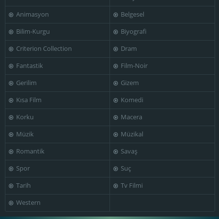
Animasyon
Belgesel
Bilim-Kurgu
Biyografi
Criterion Collection
Dram
Fantastik
Film-Noir
Gerilim
Gizem
Kısa Film
Komedi
Korku
Macera
Müzik
Müzikal
Romantik
Savaş
Spor
Suç
Tarih
Tv Filmi
Western