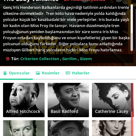
Genç Iris Henderson Balkanlarda geçirdiği tatilinin ardından trenle
ülkesine dönmektedir. Tren kötü hava nedeniyle yolda kaldığında
yolcular küçük bir kasabadaki bir otele yerleşirler. Iris burada yaşlı
bir kadın olan Miss Froy ile tanışır. Havanın düzelmesiyle tren
yolculuğunun yeniden başlamasından bir süre sonra Iris Miss
Froyun ortadan kaybolduğunu ve onun kıyafetlerini giyen bir başka
yolcunun olduğunu farkeder. Diğer yolculara bunu anlattığında
müzisyen Gilbert hariç yolcuların hiçbiri Miss Froyu hatırlamaz.
Irise inanan Gilbert ona Froyu bulma konusunda yardım edecektir.
Tür:
Criterion Collection
,
Gerilim
,
Gizem
Alfred Hitchcockun komedi vurgusu taşıyan nadir filmlerinden biri
olan The Lady Vanishes yönetmenin İngiltere döneminin sonunda
Oyuncular
Resimler
Haberler
önemli bir ticari başarı yakalamasını ve Hollywoodun dikkatini
çekmesini sağlamıştı..
Alfred Hitchcock
Basil Radford
Catherine Lacey