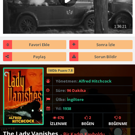
0
Favori Ekle
Sonra İzle
Paylaş
Sorun Bildir
İMDb Puanı 7.8
Yönetmen:
Alfred Hitchcock
Süre:
96 Dakika
Ülke:
İngiltere
Yıl:
1938
676
2
0
İZLENME
BEĞEN
BEĞENME
The Lady Vanishes
Bir Kadın Kayboldu
-