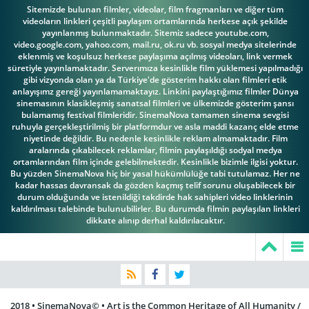
Sitemizde bulunan filmler, videolar, film fragmanları ve diğer tüm
videoların linkleri çeşitli paylaşım ortamlarında herkese açık şekilde
yayınlanmış bulunmaktadır. Sitemiz sadece youtube.com,
video.google.com, yahoo.com, mail.ru, ok.ru vb. sosyal medya sitelerinde
eklenmiş ve koşulsuz herkese paylaşıma açılmış videoları, link vermek
süretiyle yayınlamaktadır. Serverımıza kesinlikle film yüklemesi yapılmadığı
gibi vizyonda olan ya da Türkiye'de gösterim hakkı olan filmleri etik
anlayışımz gereği yayınlamamaktayız. Linkini paylaştığımız filmler Dünya
sinemasının klasikleşmiş sanatsal filmleri ve ülkemizde gösterim şansı
bulamamış festival filmleridir. SinemaNova tamamen sinema sevgisi
ruhuyla gerçekleştirilmiş bir platformdur ve asla maddi kazanç elde etme
niyetinde değildir. Bu nedenle kesinlikle reklam almamaktadır. Film
aralarında çıkabilecek reklamlar, filmin paylaşıldığı sodyal medya
ortamlarından film içinde gelebilmektedir. Kesinlikle bizimle ilgisi yoktur.
Bu yüzden SinemaNova hiç bir yasal hükümlülüğe tabi tutulamaz. Her ne
kadar hassas davransak da gözden kaçmış telif sorunu oluşabilecek bir
durum olduğunda ve istenildiği takdirde hak sahipleri video linklerinin
kaldırılması talebinde bulunubilirler. Bu durumda filmin paylaşılan linkleri
dikkate alınıp derhal kaldırılacaktır.
2018 • SinemaNova© • Art is the Common Heritage of All Humanity /