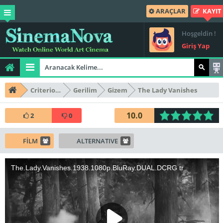
ARAÇLAR
KAYIT
Hoşgeldin !
Giriş Yap
Criterion Collection
Gerilim
Gizem
The Lady Vanishes
10.0
2
0
FİLM
ALTERNATIVE