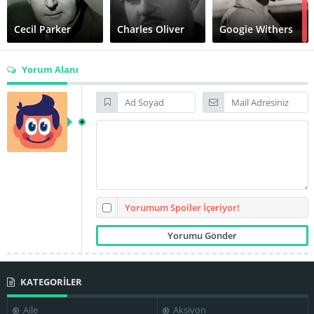
Cecil Parker
Charles Oliver
Googie Withers
Yorum Alanı
Margaret
Linden Travers
Lockwood
Mary Clare
Michael
May Whitty
Redgrave
Naunton Wayne
Yorumum Spoiler İçeriyor!
KATEGORİLER
Paul Lukas
Wallace Bosco
Alfred Hitchcock
Aile
Aksiyon