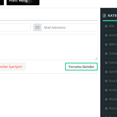
Halit Refiğ
KATE
Aile
Anim
Bilim
Crite
Fanta
iler İçeriyor!
Geril
Kısa 
Kork
Müzi
Roma