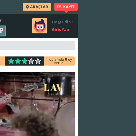
ARAÇLAR
KAYIT
r
Hoşgeldin !
Giriş Yap
Toplamda
0
oy
verildi.