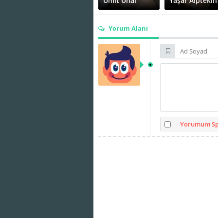
Ümit Ünal
Yaşar Alptekin
Yorum Alanı
Yorumum Spo