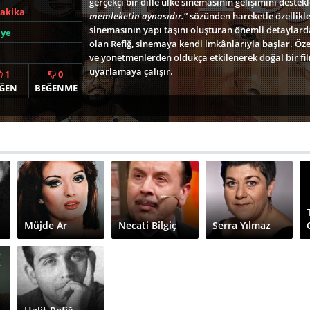
gerçekçi bir dille ülke sinemasının gelişimini destek
Dakika
memleketin aynasıdır.
” sözünden hareketle özellikle 
sinemasının yapı taşını oluşturan önemli detaylardan
iye
olan Refiğ, sinemaya kendi imkânlarıyla başlar. Özel
ve yönetmenlerden oldukça etkilenerek doğal bir film
uyarlamaya çalışır.
1
0
ĞEN
BEĞENME
Senaryosunu Ümit Ünal’ın kaleme aldığı
Teyzem
(19
sinemasında göze çarpan önemli filmlerden biri olar
yılların getirdiği liberalizm ve bireysellik toplumsa
karakter oluşumuna ve sinema diline de yansıyan ö
Gerçek bir hikâye olarak seyircisiyle buluşan
Teyze
teyzesi ve teyzesinin gerçeklik algısı zedelenmiş h
Müjde Ar’ı Üftade karakteriyle izlediğimiz film, gen
kendi hayatını kurma serüvenini merkezine almaktad
yılların iç dinamikleri kadar karmaşık bir şekilde y
Müjde Ar
Necati Bilgiç
Serra Yılmaz
çevresinde büyüyen üç kardeş zaman içerisinde evde
deneyimlemeyi tercih etmektedir. En büyük kardeş 
daha hiç dönmemiştir. Siyasi bir kaçak olduğunu dü
İstanbul’a aile evine geri döner ve Umur için yeni t
heterotopyası hâline dönüşür.