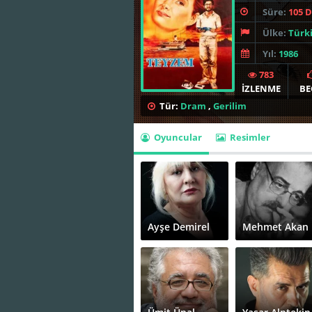
Süre:
105 
Ülke:
Türk
Yıl:
1986
783
İZLENME
BE
Tür:
Dram
,
Gerilim
Oyuncular
Resimler
Ayşe Demirel
Mehmet Akan