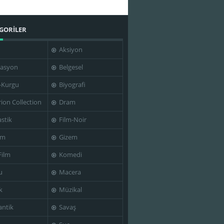
GORİLER
Aksiyon
asyon
Belgesel
-Kurgu
Biyografi
rion Collection
Dram
stik
Film-Noir
im
Gizem
Film
Komedi
u
Macera
k
Müzikal
ntik
Savaş