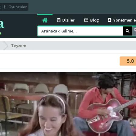
g
Oyuncular
Diziler
Blog
Yönetmenle
m
Teyzem
5.0