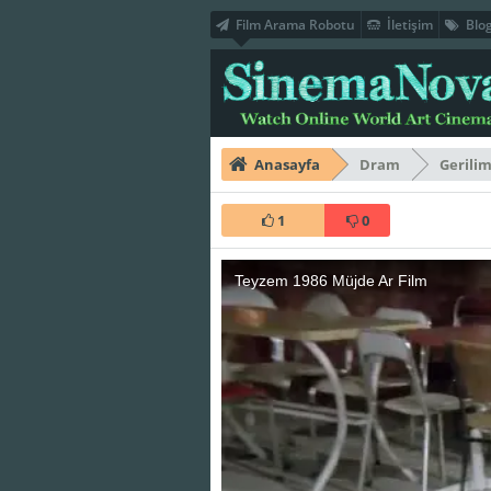
Film Arama Robotu
İletişim
Blo
Anasayfa
Dram
Gerili
1
0