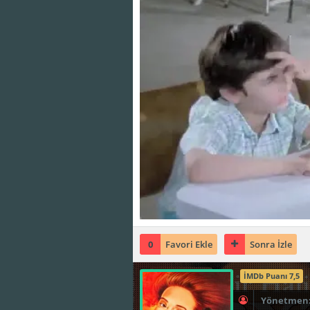
0
Favori Ekle
Sonra İzle
İMDb Puanı 7,5
Yönetmen