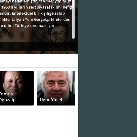
lemeyi hedeflemiştir. “
Filmler yapıldığı
1960’lı yılların sert siyasal iklimi Refiğ
dır. Entelektüel bir kişiliğe sahip
likle İtalyan Yeni Gerçekçi filmlerden
 dilini Türkiye sineması için
86) filmi bu noktada Halit Refiğ
ak karşımıza çıkmaktadır. Zira 80’li
l Türk sineması açısından filmlerdeki
nemli değişkenlerden biri olmaktadır.
m
, dokuz yaşındaki Umur’un gözünden
ayatına odaklanmaktadır.
ç bir kadının aile baskısından kurtulup
ır. Ancak hikâye kurgusu en az 80’li
Tomris
ansıtılmaktadır. Üvey bir baba
Oğuzalp
Uğur Yücel
n kopup kendi bireysel yolculuklarını
Azade okumak için evden ayrılıp bir
şündüğümüz kocasıyla birlikte bir gün
aşındığı bu büyük şehir onun