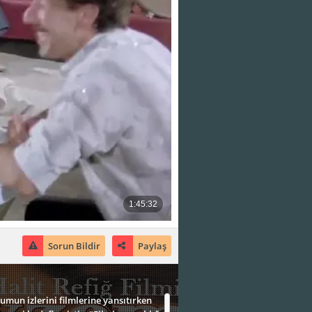
Sorun Bildir
Paylaş
umun izlerini filmlerine yansıtırken