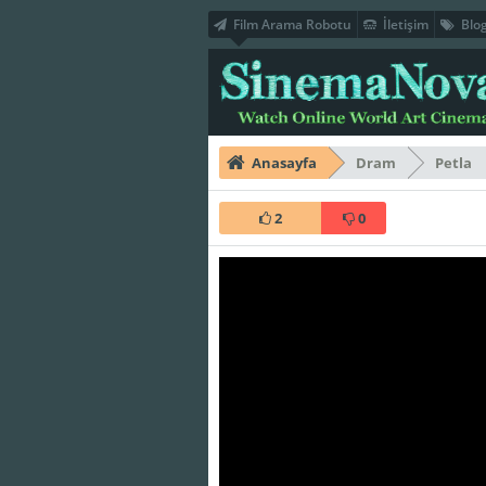
Film Arama Robotu
İletişim
Blo
Anasayfa
Dram
Petla
2
0