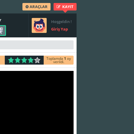
ARAÇLAR
KAYIT
r
Hoşgeldin !
Giriş Yap
Toplamda
1
oy
verildi.