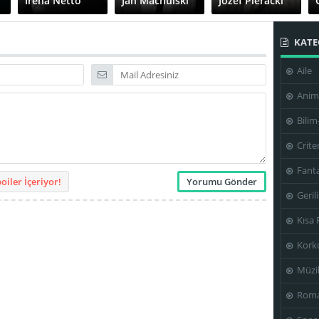
Irena Netto
Jan Machulski
Józef Pieracki
KATE
Aile
Tadeusz
Tadeusz
Stefan Bartik
Fijewski
Gwiazdowski
Anim
Bilim
Crite
Władysław
Włodzimierz
Fanta
Głąbik
Skoczylas
Zygmunt Zintel
iler İçeriyor!
Geril
Kısa 
Kork
Müzi
Roma