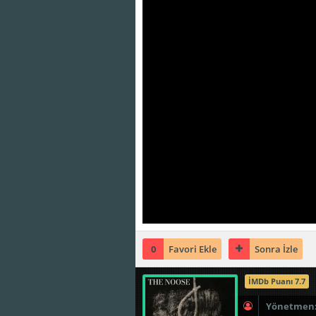
0
Favori Ekle
Sonra İzle
İMDb Puanı 7.7
Yönetmen