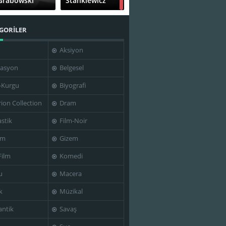
Grabowski
Stankiewicz
GORİLER
Aksiyon
Tadeusz
Teresa
Kalinowski
Szmigielówna
asyon
Belgesel
-Kurgu
Biyografi
rion Collection
Dram
stik
Film-Noir
Wojciech Has
im
Gizem
Film
Komedi
u
Macera
k
Müzikal
ntik
Savaş