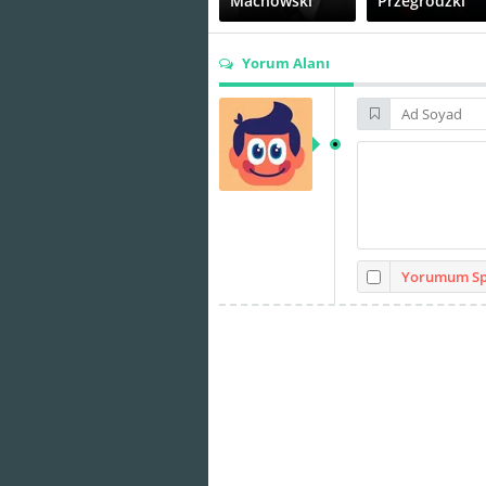
Machowski
Przegrodzki
Yorum Alanı
Roman
Stanisław
Kłosowski
Milski
Wacław
Władysław
Kowalski
Dewoyno
Yorumum Spo