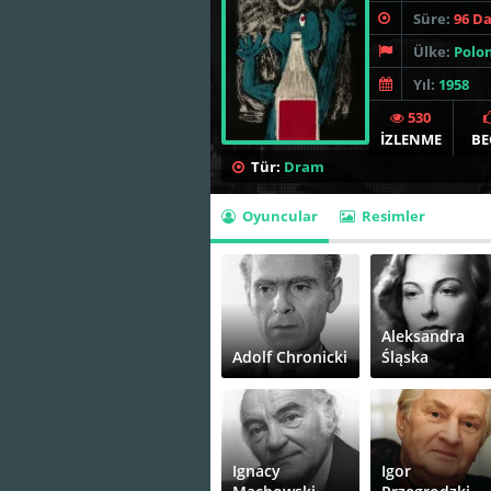
Süre:
96 D
Ülke:
Polo
Yıl:
1958
530
İZLENME
BE
Tür:
Dram
Oyuncular
Resimler
Aleksandra
Adolf Chronicki
Śląska
Ignacy
Igor