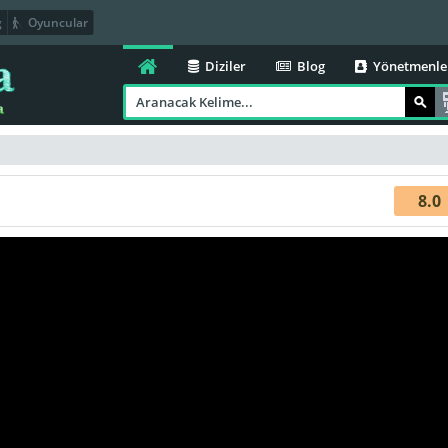
g
Oyuncular
Diziler
Blog
Yönetmenle
8.0