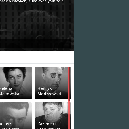
cak o işteyken, Kuba evde yalnızdır
Helena
Henryk
Makowska
Modrzewski
Juliusz
Kazimierz