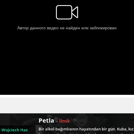
Petla
İlmik
-
Bir alkol bağımlısının hayatından bir gün. Kuba, kı
:
Wojciech Has