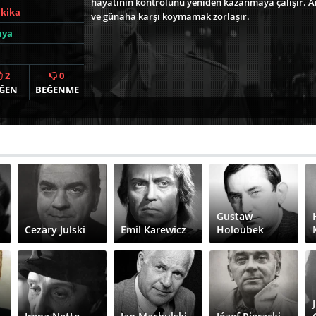
hayatının kontrolünü yeniden kazanmaya çalışır. An
akika
ve günaha karşı koymamak zorlaşır.
nya
2
0
ĞEN
BEĞENME
Gustaw
Cezary Julski
Emil Karewicz
Holoubek