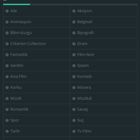
Roberto Medina
Bianchi
Vanessa Bauche
Aile
Aksiyon
Animasyon
Belgesel
Alejandro
Alejandro
Bilim-Kurgu
Biyografi
González
González
Iñárritu
Iñárritu
Criterion Collection
Dram
Fantastik
Film-Noir
Gerilim
Gizem
Kısa Film
Komedi
Korku
Macera
Müzik
Müzikal
Romantik
Savaş
Spor
Suç
Tarih
Tv Filmi