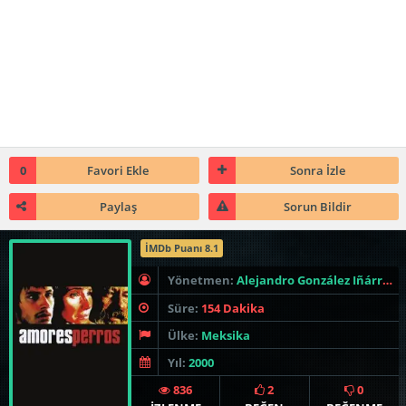
0
Favori Ekle
Sonra İzle
Paylaş
Sorun Bildir
İMDb Puanı 8.1
Yönetmen:
Alejandro González Iñárritu
Süre:
154 Dakika
Ülke:
Meksika
Yıl:
2000
836
2
0