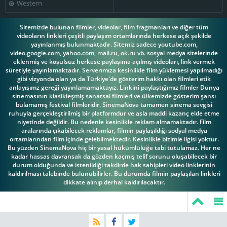
Western
Sitemizde bulunan filmler, videolar, film fragmanları ve diğer tüm
videoların linkleri çeşitli paylaşım ortamlarında herkese açık şekilde
yayınlanmış bulunmaktadır. Sitemiz sadece youtube.com,
video.google.com, yahoo.com, mail.ru, ok.ru vb. sosyal medya sitelerinde
eklenmiş ve koşulsuz herkese paylaşıma açılmış videoları, link vermek
süretiyle yayınlamaktadır. Serverımıza kesinlikle film yüklemesi yapılmadığı
gibi vizyonda olan ya da Türkiye'de gösterim hakkı olan filmleri etik
anlayışımz gereği yayınlamamaktayız. Linkini paylaştığımız filmler Dünya
sinemasının klasikleşmiş sanatsal filmleri ve ülkemizde gösterim şansı
bulamamış festival filmleridir. SinemaNova tamamen sinema sevgisi
ruhuyla gerçekleştirilmiş bir platformdur ve asla maddi kazanç elde etme
niyetinde değildir. Bu nedenle kesinlikle reklam almamaktadır. Film
aralarında çıkabilecek reklamlar, filmin paylaşıldığı sodyal medya
ortamlarından film içinde gelebilmektedir. Kesinlikle bizimle ilgisi yoktur.
Bu yüzden SinemaNova hiç bir yasal hükümlülüğe tabi tutulamaz. Her ne
kadar hassas davransak da gözden kaçmış telif sorunu oluşabilecek bir
durum olduğunda ve istenildiği takdirde hak sahipleri video linklerinin
kaldırılması talebinde bulunubilirler. Bu durumda filmin paylaşılan linkleri
dikkate alınıp derhal kaldırılacaktır.