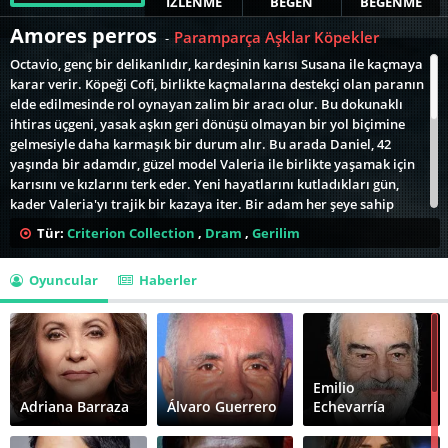
İZLENME
BEĞEN
BEĞENME
Amores perros
Paramparça Aşklar Köpekler
-
Octavio, genç bir delikanlıdır, kardeşinin karısı Susana ile kaçmaya
karar verir. Köpeği Cofi, birlikte kaçmalarına destekçi olan paranın
elde edilmesinde rol oynayan zalim bir aracı olur. Bu dokunaklı
ihtiras üçgeni, yasak aşkın geri dönüşü olmayan bir yol biçimine
gelmesiyle daha karmaşık bir durum alır. Bu arada Daniel, 42
yaşında bir adamdır, güzel model Valeria ile birlikte yaşamak için
karısını ve kızlarını terk eder. Yeni hayatlarını kutladıkları gün,
kader Valeria'yı trajik bir kazaya iter. Bir adam her şeye sahip
olduğunu düşündüğü anda, bütün hayatı birdenbire değişirse ne
Tür:
Criterion Collection
,
Dram
,
Gerilim
yapar. Daniel ve Valeria'nın küçük köpeği Richi, oturdukları
dairenin ahşap zeminindeki boşluğa düşer. Bu hadise onların kötü
Oyuncular
Haberler
kaderlerinin de başlangıcı olur. Richi'nin kaybolması karşısında
takındıkları tutum, her çeşitli zorluğa ve umutsuzluğa cesurca göğüs
gerebilen aşk hikayelerine mükemmel bir örnek teşkil
eder.Sonunda, El Chivo ("keçi") kaza yerine gelir, yıllarca hapis
yatan, hayatta derin hüsrana uğramış, kiralık katil olarak çalışan,
eski bir komünist gerilladır. Ölmek üzere olan, Octavio'nun köpeği
Emilio
Cofi'yi bulur. Köpeği alır ve iyileştirir. Bu karşılaşma onun kendisi
Adriana Barraza
Álvaro Guerrero
Echevarría
ve acı dolu geçmişiyle başa çıkmasına yardımcı olur.