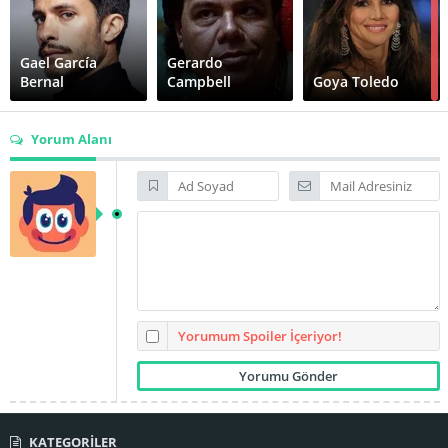
Gael García
Gerardo
Bernal
Campbell
Goya Toledo
Yorum Alanı
Gustavo
Sánchez Parra
Humberto Busto
Jorge Salinas
José Sefami
Marco Pérez
Patricio Castillo
Yorumum Spoiler İçeriyor!
Rosa María
KATEGORİLER