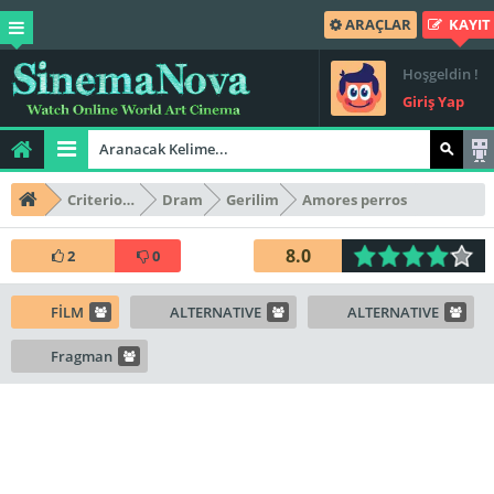
ARAÇLAR
KAYIT
Hoşgeldin !
Giriş Yap
Criterion Collection
Dram
Gerilim
Amores perros
8.0
2
0
FİLM
ALTERNATIVE
ALTERNATIVE
Fragman