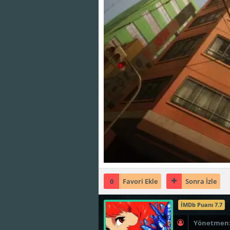
0
Favori Ekle
Sonra İzle
İMDb Puanı 7.7
Yönetmen