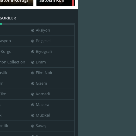
Satomi Korogi
Satoshi Kon
GORİLER
Aksiyon
Yasutaka
Tsutsui
Satoshi Kon
asyon
Belgesel
-Kurgu
Biyografi
rion Collection
Dram
stik
Film-Noir
im
Gizem
Film
Komedi
u
Macera
k
Müzikal
ntik
Savaş