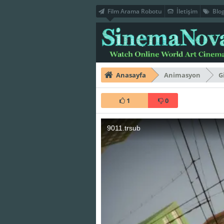
Film Arama Robotu
İletişim
Blo
Anasayfa
Animasyon
G
1
0