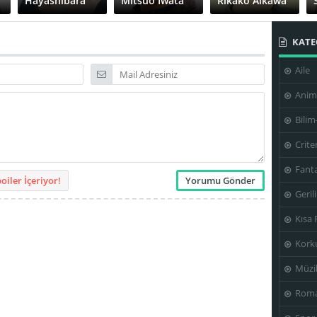
Hayashibara
Mitsuo Iwata
Rikako Aikawa
KATE
Aile
Shinya
Fukumatsu
Tohru Emori
Toru Furuya
Anim
Bilim
Crite
Fanta
iler İçeriyor!
Geril
Kısa 
Kork
Müzi
Roma