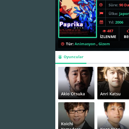
Süre:
90 D
Ülke:
Japo
Yıl:
2006
487
İZLENME
BE
Tür:
Animasyon
,
Gizem
Oyuncular
Akio Otsuka
Anri Katsu
Koichi