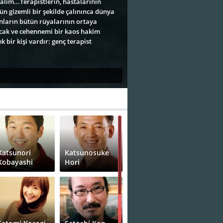
lım...Terapistlerin, hastalarının
ün gizemli bir şekilde çalınınca dünya
nların bütün rüyalarının ortaya
kacak ve cehennemi bir kaos hakim
 bir kişi vardır: genç terapist
Katsunori
Katsunosuke
Kobayashi
Hori