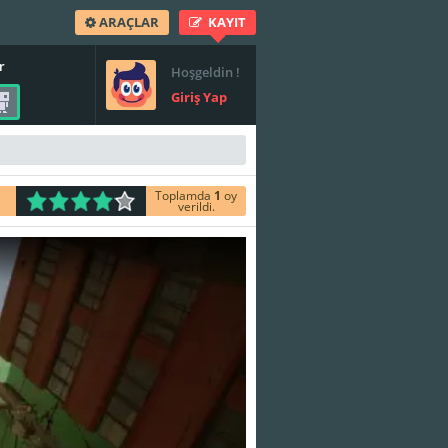
ARAÇLAR
KAYIT
r
Hoşgeldin !
Giriş Yap
Toplamda
1
oy
verildi.