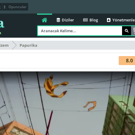
g
Oyuncular
Diziler
Blog
Yönetmenle
izem
Papurika
8.0