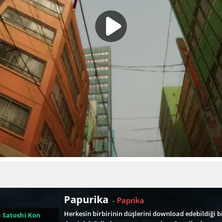
Papurika
Paprika
-
Herkesin birbirinin düşlerini download edebildiği 
:
Satoshi Kon