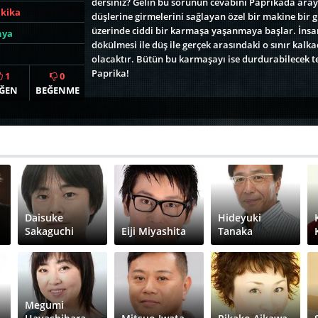
dersiniz? Gelin bu sorunun cevabını Paprikada araya
akika
düşlerine girmelerini sağlayan özel bir makine bir g
üzerinde ciddi bir karmaşa yaşanmaya başlar. İnsa
nya
dökülmesi ile düş ile gerçek arasındaki o sınır kal
olacaktır. Bütün bu karmaşayı ise durdurabilecek tek
Paprika!
1
0
ĞEN
BEĞENME
Daisuke
Hideyuki
Sakaguchi
Eiji Miyashita
Tanaka
Megumi