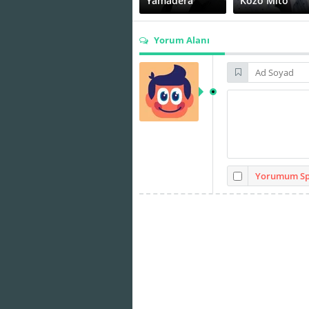
Yamadera
Kozo Mito
Yorum Alanı
Shinichiro
Seiko Ueda
Ohta
Yorumum Spo