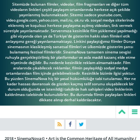
Sitemizde bulunan filmler, videolar, film fragmanları ve diğer tüm
videoların linkleri çeşitli paylaşım ortamlarında herkese açık şekilde
yayınlanmış bulunmaktadır. Sitemiz sadece youtube.com,
video.google.com, yahoo.com, mail.ru, ok.ru vb. sosyal medya sitelerinde
eklenmiş ve koşulsuz herkese paylaşıma açılmış videoları, link vermek
süretiyle yayınlamaktadır. Serverımıza kesinlikle film yüklemesi yapılmadığı
gibi vizyonda olan ya da Türkiye'de gösterim hakkı olan filmleri etik
anlayışımz gereği yayınlamamaktayız. Linkini paylaştığımız filmler Dünya
sinemasının klasikleşmiş sanatsal filmleri ve ülkemizde gösterim şansı
bulamamış festival filmleridir. SinemaNova tamamen sinema sevgisi
ruhuyla gerçekleştirilmiş bir platformdur ve asla maddi kazanç elde etme
niyetinde değildir. Bu nedenle kesinlikle reklam almamaktadır. Film
aralarında çıkabilecek reklamlar, filmin paylaşıldığı sodyal medya
ortamlarından film içinde gelebilmektedir. Kesinlikle bizimle ilgisi yoktur.
Bu yüzden SinemaNova hiç bir yasal hükümlülüğe tabi tutulamaz. Her ne
kadar hassas davransak da gözden kaçmış telif sorunu oluşabilecek bir
durum olduğunda ve istenildiği takdirde hak sahipleri video linklerinin
kaldırılması talebinde bulunubilirler. Bu durumda filmin paylaşılan linkleri
dikkate alınıp derhal kaldırılacaktır.
2018 • SinemaNova© • Art is the Common Heritage of All Humanity /