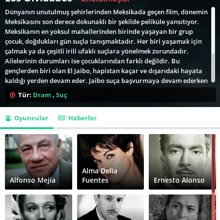
Dünyanın unutulmuş şehirlerinden Meksikada geçen film, dönemin
Meksikasını son derece dokunaklı bir şekilde peliküle yansıtıyor.
Meksikanın en yoksul mahallerinden birinde yaşayan bir grup
çocuk, doğdukları gün suçla tanışmaktadır. Her biri yaşamak için
çalmak ya da çeşitli irili ufaklı suçlara yönelmek zorundadır.
Ailelerinin durumları ise çocuklarından farklı değildir. Bu
gençlerden biri olan El Jaibo, hapistan kaçar ve dışarıdaki hayata
kaldığı yerden devam eder. Jaibo suça başvurmaya devam ederken
çevresindekilerin hayatını da onarılması mümkün olamayan
Tür:
Dram
,
Suç
hasarlar verecektir. Usta yönetmen Luis Bunuelin ülkesinden ayrı
kalmak zorunda olduğu dönemlerde yaşadığı Meksikada çektiği
Oyuncular
Haberler
Unultulmuşlar dönemin sosyal yapısı ve ekonomisinin insanlar
üzerindeki etkisini oldukça çarpıcı bir şekilde ele alıyor.
Alma Delia
Alfonso Mejía
Fuentes
Ernesto Alonso