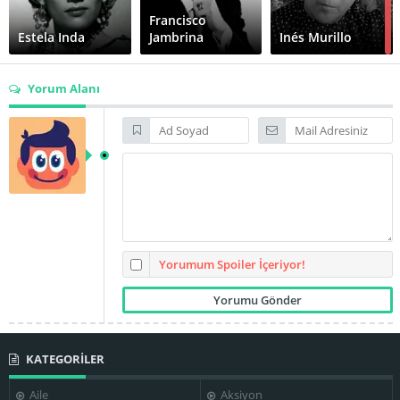
Francisco
Estela Inda
Jambrina
Inés Murillo
Yorum Alanı
Lupe Carriles
Miguel Inclán
Roberto Cobo
Salvador Quiroz
Luis Buñuel
Yorumum Spoiler İçeriyor!
KATEGORİLER
Aile
Aksiyon