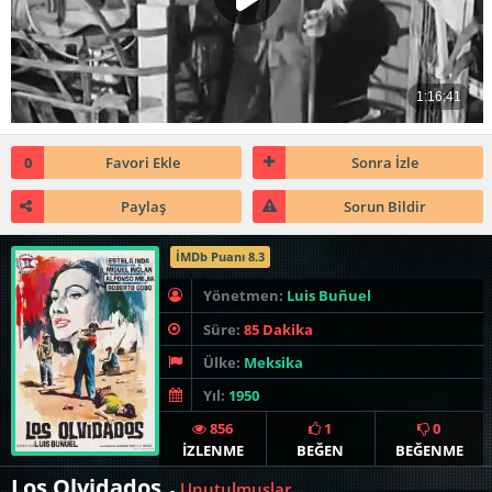
0
Favori Ekle
Sonra İzle
Paylaş
Sorun Bildir
İMDb Puanı 8.3
Yönetmen:
Luis Buñuel
Süre:
85 Dakika
Ülke:
Meksika
Yıl:
1950
856
1
0
İZLENME
BEĞEN
BEĞENME
Los Olvidados
Unutulmuşlar
-