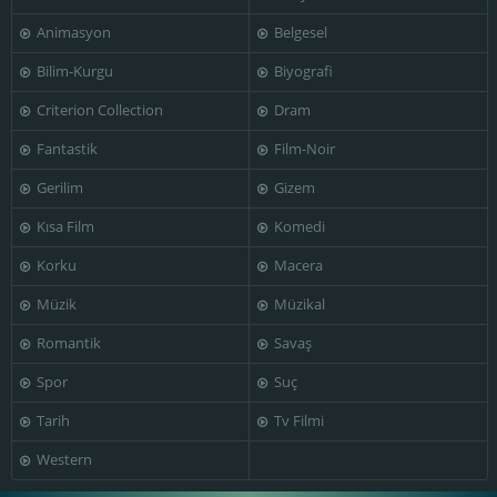
Animasyon
Belgesel
Bilim-Kurgu
Biyografi
Criterion Collection
Dram
Fantastik
Film-Noir
Gerilim
Gizem
Kısa Film
Komedi
Korku
Macera
Müzik
Müzikal
Romantik
Savaş
Spor
Suç
Tarih
Tv Filmi
Western