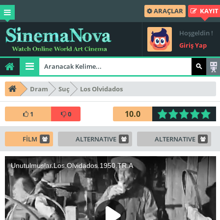
ARAÇLAR
KAYIT
Hoşgeldin !
Giriş Yap
Dram
Suç
Los Olvidados
10.0
1
0
FİLM
ALTERNATIVE
ALTERNATIVE