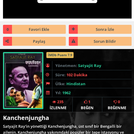
0
Favori Ekle
Sonra İzle
Paylaş
Sorun Bildir
İMDb Puanı 7.9
Yönetmen:
Satyajit Ray
Süre:
102 Dakika
Ülke:
Hindistan
Yıl:
1962
235
1
0
İZLENME
BEĞEN
BEĞENME
Kanchenjungha
Satyajit Ray'in yönettiği Kanchenjungha, üst sınıf bir Bengalli bir
ailenin, Kanchenjungha yakınındaki popüler bir tepe istasyonu ve