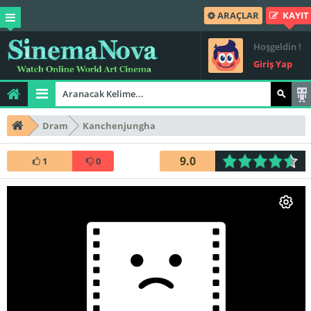
ARAÇLAR
KAYIT
Hoşgeldin !
Giriş Yap
Dram
Kanchenjungha
9.0
1
0