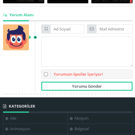
Yorum Alanı
Subrata
Pahadi Sanyal
Sensharma
Satyajit Ray
Yorumum Spoiler İçeriyor!
KATEGORİLER
Aile
Aksiyon
Animasyon
Belgesel