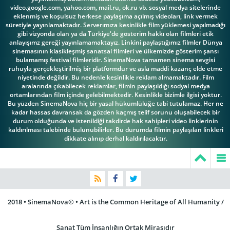
video.google.com, yahoo.com, mail.ru, ok.ru vb. sosyal medya sitelerinde
eklenmiş ve koşulsuz herkese paylaşıma açılmış videoları, link vermek
süretiyle yayınlamaktadır. Serverımıza kesinlikle film yüklemesi yapılmadığı
gibi vizyonda olan ya da Türkiye'de gösterim hakkı olan filmleri etik
anlayışımz gereği yayınlamamaktayız. Linkini paylaştığımız filmler Dünya
sinemasının klasikleşmiş sanatsal filmleri ve ülkemizde gösterim şansı
bulamamış festival filmleridir. SinemaNova tamamen sinema sevgisi
ruhuyla gerçekleştirilmiş bir platformdur ve asla maddi kazanç elde etme
niyetinde değildir. Bu nedenle kesinlikle reklam almamaktadır. Film
aralarında çıkabilecek reklamlar, filmin paylaşıldığı sodyal medya
ortamlarından film içinde gelebilmektedir. Kesinlikle bizimle ilgisi yoktur.
Bu yüzden SinemaNova hiç bir yasal hükümlülüğe tabi tutulamaz. Her ne
kadar hassas davransak da gözden kaçmış telif sorunu oluşabilecek bir
durum olduğunda ve istenildiği takdirde hak sahipleri video linklerinin
kaldırılması talebinde bulunubilirler. Bu durumda filmin paylaşılan linkleri
dikkate alınıp derhal kaldırılacaktır.
2018 • SinemaNova© • Art is the Common Heritage of All Humanity /
Sanat Tüm İnsanlığın Ortak Mirasıdır