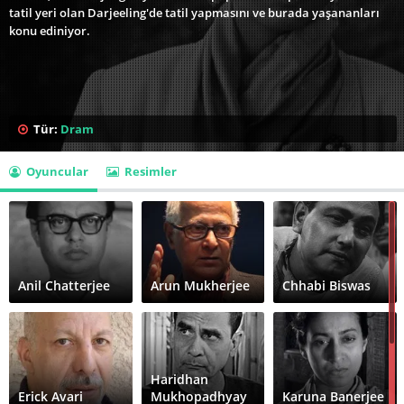
tatil yeri olan Darjeeling'de tatil yapmasını ve burada yaşananları
konu ediniyor.
Tür:
Dram
Oyuncular
Resimler
Anil Chatterjee
Arun Mukherjee
Chhabi Biswas
Haridhan
Erick Avari
Mukhopadhyay
Karuna Banerjee