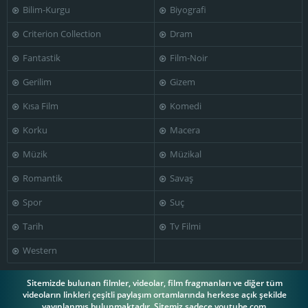
Bilim-Kurgu
Biyografi
Criterion Collection
Dram
Fantastik
Film-Noir
Gerilim
Gizem
Kısa Film
Komedi
Korku
Macera
Müzik
Müzikal
Romantik
Savaş
Spor
Suç
Tarih
Tv Filmi
Western
Sitemizde bulunan filmler, videolar, film fragmanları ve diğer tüm
videoların linkleri çeşitli paylaşım ortamlarında herkese açık şekilde
yayınlanmış bulunmaktadır. Sitemiz sadece youtube.com,