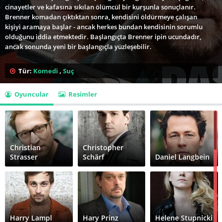
cinayetler ve kafasına sıkılan ölümcül bir kurşunla sonuçlanır.
Brenner komadan çıktıktan sonra, kendisini öldürmeye çalışan
kişiyi aramaya başlar - ancak herkes bundan kendisinin sorumlu
olduğunu iddia etmektedir. Başlangıçta Brenner ipin ucundadır,
ancak sonunda yeni bir başlangıçla yüzleşebilir.
Tür:
Komedi
,
Suç
Oyuncular
Resimler
Christian
Christopher
Strasser
Schärf
Daniel Langbein
Harry Lampl
Hary Prinz
Helene Stupnicki