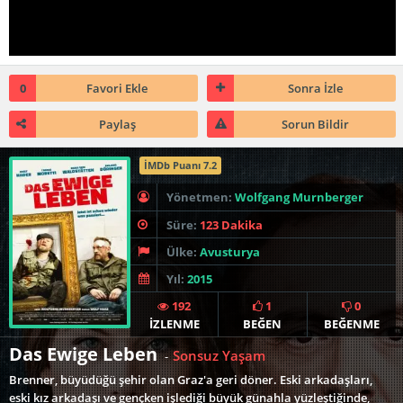
0
Favori Ekle
Sonra İzle
Paylaş
Sorun Bildir
İMDb Puanı 7.2
Yönetmen:
Wolfgang Murnberger
Süre:
123 Dakika
Ülke:
Avusturya
Yıl:
2015
192
1
0
İZLENME
BEĞEN
BEĞENME
Das Ewige Leben
Sonsuz Yaşam
-
Brenner, büyüdüğü şehir olan Graz'a geri döner. Eski arkadaşları,
eski kız arkadaşı ve gençken işlediği büyük günahla yüzleştiğinde,