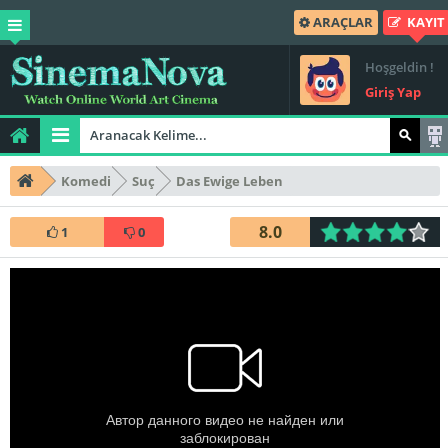
ARAÇLAR
KAYIT
Hoşgeldin !
Giriş Yap
Komedi
Suç
Das Ewige Leben
8.0
1
0