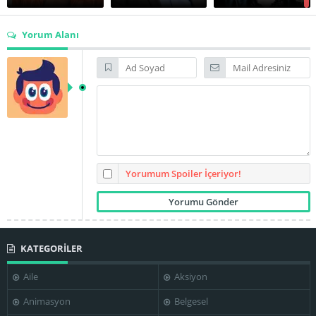
Yorum Alanı
Johannes
Silberschneider
Josef Hader
Laurence Rupp
Margarethe
Nora
Tiesel
Waldstätten
Roland Düringer
Yorumum Spoiler İçeriyor!
KATEGORİLER
Thomas Frank
Thomas Stipsits
Tobias Moretti
Aile
Aksiyon
Animasyon
Belgesel