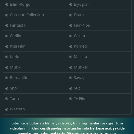
Bilim-Kurgu
Biyografi
Wolfgang
Wolf Haas
Murnberger
Danny Krausz
Criterion Collection
Dram
Fantastik
Film-Noir
Gerilim
Gizem
Kısa Film
Komedi
Korku
Macera
Müzik
Müzikal
Romantik
Savaş
Spor
Suç
Tarih
Tv Filmi
Western
Sitemizde bulunan filmler, videolar, film fragmanları ve diğer tüm
videoların linkleri çeşitli paylaşım ortamlarında herkese açık şekilde
yayınlanmış bulunmaktadır. Sitemiz sadece youtube.com,