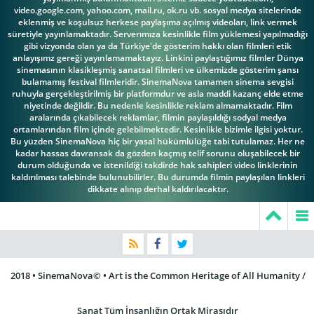
video.google.com, yahoo.com, mail.ru, ok.ru vb. sosyal medya sitelerinde
eklenmiş ve koşulsuz herkese paylaşıma açılmış videoları, link vermek
süretiyle yayınlamaktadır. Serverımıza kesinlikle film yüklemesi yapılmadığı
gibi vizyonda olan ya da Türkiye'de gösterim hakkı olan filmleri etik
anlayışımz gereği yayınlamamaktayız. Linkini paylaştığımız filmler Dünya
sinemasının klasikleşmiş sanatsal filmleri ve ülkemizde gösterim şansı
bulamamış festival filmleridir. SinemaNova tamamen sinema sevgisi
ruhuyla gerçekleştirilmiş bir platformdur ve asla maddi kazanç elde etme
niyetinde değildir. Bu nedenle kesinlikle reklam almamaktadır. Film
aralarında çıkabilecek reklamlar, filmin paylaşıldığı sodyal medya
ortamlarından film içinde gelebilmektedir. Kesinlikle bizimle ilgisi yoktur.
Bu yüzden SinemaNova hiç bir yasal hükümlülüğe tabi tutulamaz. Her ne
kadar hassas davransak da gözden kaçmış telif sorunu oluşabilecek bir
durum olduğunda ve istenildiği takdirde hak sahipleri video linklerinin
kaldırılması talebinde bulunubilirler. Bu durumda filmin paylaşılan linkleri
dikkate alınıp derhal kaldırılacaktır.
2018 • SinemaNova© • Art is the Common Heritage of All Humanity /
Sanat Tüm İnsanlığın Ortak Mirasıdır