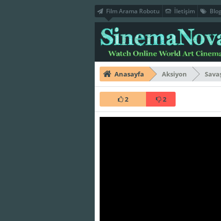
Film Arama Robotu
İletişim
Blo
Anasayfa
Aksiyon
Sava
2
2