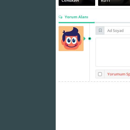
Сенькин
Котт
Yorum Alanı
Джон
Денис Паршин
Баханбаев
Елена
Дубровская
Иван Краско
Yorumum Spo
Максим
Максим
Кречетов
Литовченко