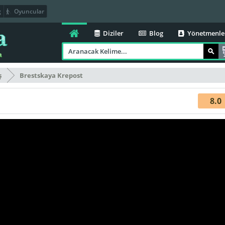
g
Oyuncular
Diziler
Blog
Yönetmenle
ş
Brestskaya Krepost
8.0