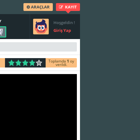
ARAÇLAR
KAYIT
r
Hoşgeldin !
Giriş Yap
Toplamda
1
oy
verildi.