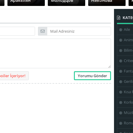
Аракелян
Молодцов
Никонова
KATE
Aile
Дмитрий
Евгений
Евгений
Куличков
Ивкович
Сангаджиев
Anim
Bilim
Crite
Игорь
Илья
Кирилл
Fanta
Денисов
Мозговой
Болтаев
iler İçeriyor!
Geril
Kısa 
Kork
Михаил
Михаил
Нодари
Евланов
Павлик
Джанелидзе
Müzi
Roma