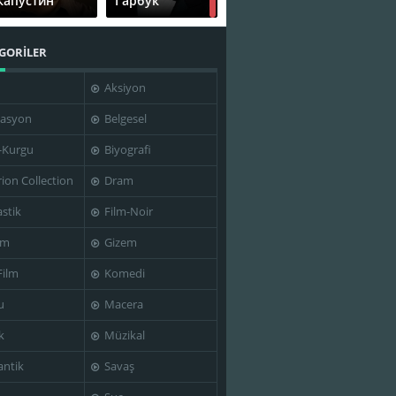
Капустин
Гарбук
GORİLER
Aksiyon
Евгений
Евгений
Харитонов
Цыганов
asyon
Belgesel
-Kurgu
Biyografi
rion Collection
Dram
Мадлен
Максим
stik
Film-Noir
Джабраилова
Костромыкин
im
Gizem
Film
Komedi
u
Macera
Павел
Ринат
Деревянко
Ибрагимов
k
Müzikal
ntik
Savaş