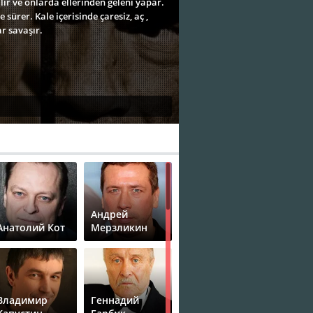
ır ve onlarda ellerinden geleni yapar.
sürer. Kale içerisinde çaresiz, aç ,
r savaşır.
Андрей
Анатолий Кот
Мерзликин
Владимир
Геннадий