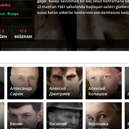
geçer. Kaleyi savunmak bir kaç cesur kahramana kal
Dakika
22 Haziran 1941 sabahında başlayan saldırı günlerce 
susuz kalan askerler kanlarının son damlasına kada
rus
,
Rusya
2
2
ĞEN
BEĞENME
Александр
Алексей
Алексей
Сирин
Дмитриев
Копашов
Беник
Василий
Вероника