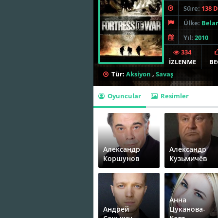
Süre:
138 
Ülke:
Bela
Yıl:
2010
334
İZLENME
BE
Tür:
Aksiyon
,
Savaş
Oyuncular
Resimler
Александр
Александр
Коршунов
Кузьмичёв
Анна
Андрей
Цуканова-