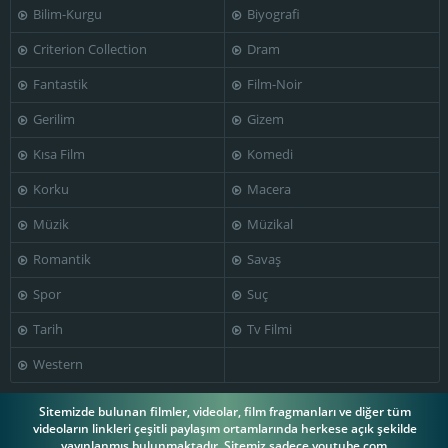
Bilim-Kurgu
Biyografi
Criterion Collection
Dram
Fantastik
Film-Noir
Gerilim
Gizem
Kısa Film
Komedi
Korku
Macera
Müzik
Müzikal
Romantik
Savaş
Spor
Suç
Tarih
Tv Filmi
Western
Sitemizde bulunan filmler, videolar, film fragmanları ve diğer tüm
videoların linkleri çeşitli paylaşım ortamlarında herkese açık şekilde
yayınlanmış bulunmaktadır. Sitemiz sadece youtube.com,