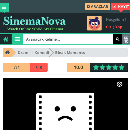
ARAÇLAR
KAYIT
Hoşgeldin !
Giriş Yap
Dram
Komedi
Bleak Moments
10.0
1
0