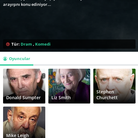
arayışını konu ediniyor...
Tür:
Dram
,
Komedi
Oyuncular
Stephen
Donald Sumpter
Liz Smith
Churchett
Mike Leigh