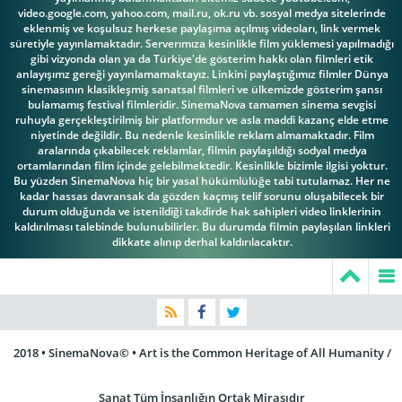
video.google.com, yahoo.com, mail.ru, ok.ru vb. sosyal medya sitelerinde
eklenmiş ve koşulsuz herkese paylaşıma açılmış videoları, link vermek
süretiyle yayınlamaktadır. Serverımıza kesinlikle film yüklemesi yapılmadığı
gibi vizyonda olan ya da Türkiye'de gösterim hakkı olan filmleri etik
anlayışımz gereği yayınlamamaktayız. Linkini paylaştığımız filmler Dünya
sinemasının klasikleşmiş sanatsal filmleri ve ülkemizde gösterim şansı
bulamamış festival filmleridir. SinemaNova tamamen sinema sevgisi
ruhuyla gerçekleştirilmiş bir platformdur ve asla maddi kazanç elde etme
niyetinde değildir. Bu nedenle kesinlikle reklam almamaktadır. Film
aralarında çıkabilecek reklamlar, filmin paylaşıldığı sodyal medya
ortamlarından film içinde gelebilmektedir. Kesinlikle bizimle ilgisi yoktur.
Bu yüzden SinemaNova hiç bir yasal hükümlülüğe tabi tutulamaz. Her ne
kadar hassas davransak da gözden kaçmış telif sorunu oluşabilecek bir
durum olduğunda ve istenildiği takdirde hak sahipleri video linklerinin
kaldırılması talebinde bulunubilirler. Bu durumda filmin paylaşılan linkleri
dikkate alınıp derhal kaldırılacaktır.
2018 • SinemaNova© • Art is the Common Heritage of All Humanity /
Sanat Tüm İnsanlığın Ortak Mirasıdır