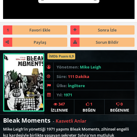
1
Favori Ekle
Sonra İzle
Paylaş
Sorun Bildir
İMDb Puanı 6,9
Yönetmen:
Mike Leigh
Süre:
111 Dakika
Ülke:
İngiltere
Yıl:
1971
347
1
0
İZLENME
BEĞEN
BEĞENME
Bleak Moments
Kasvetli Anlar
-
Mike Leigh'in yönettiği 1971 yapımı Bleak Moments, zihinsel engelli
kız kardeşiyle birlikte yaşayan sekreter Sylvia'nın mutluluk