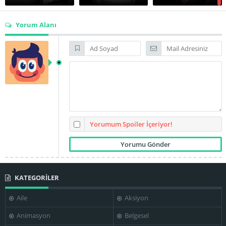
Yorum Alanı
Miranda
Kyle Soller
Lucy Chappell
Richardson
Wanda
Sophie Rundle
Opalinska
Aisling Walsh
Yorumum Spoiler İçeriyor!
KATEGORİLER
Aile
Aksiyon
Animasyon
Belgesel