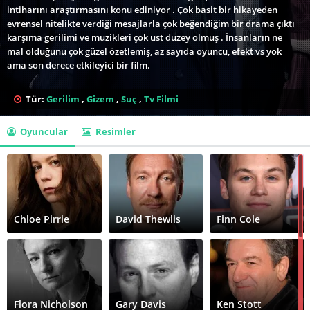
intiharını araştırmasını konu ediniyor . Çok basit bir hikayeden
evrensel nitelikte verdiği mesajlarla çok beğendiğim bir drama çıktı
karşıma gerilimi ve müzikleri çok üst düzey olmuş . İnsanların ne
mal olduğunu çok güzel özetlemiş, az sayıda oyuncu, efekt vs yok
ama son derece etkileyici bir film.
Tür:
Gerilim
,
Gizem
,
Suç
,
Tv Filmi
Oyuncular
Resimler
Chloe Pirrie
David Thewlis
Finn Cole
Flora Nicholson
Gary Davis
Ken Stott