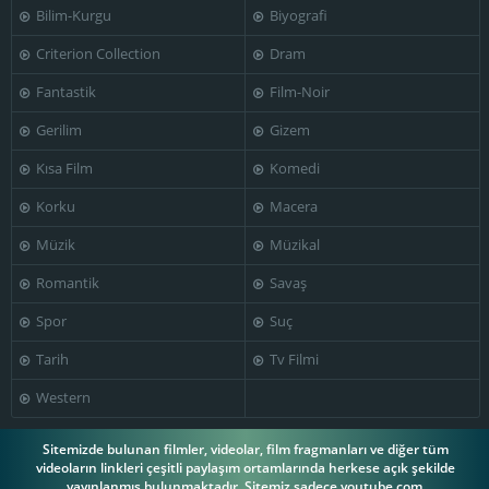
Bilim-Kurgu
Biyografi
Criterion Collection
Dram
Fantastik
Film-Noir
Gerilim
Gizem
Kısa Film
Komedi
Korku
Macera
Müzik
Müzikal
Romantik
Savaş
Spor
Suç
Tarih
Tv Filmi
Western
Sitemizde bulunan filmler, videolar, film fragmanları ve diğer tüm
videoların linkleri çeşitli paylaşım ortamlarında herkese açık şekilde
yayınlanmış bulunmaktadır. Sitemiz sadece youtube.com,