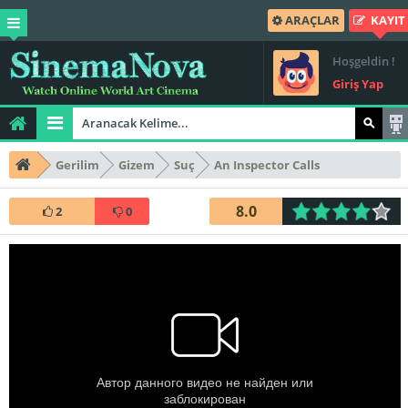
ARAÇLAR
KAYIT
Hoşgeldin !
Giriş Yap
Gerilim
Gizem
Suç
An Inspector Calls
8.0
2
0