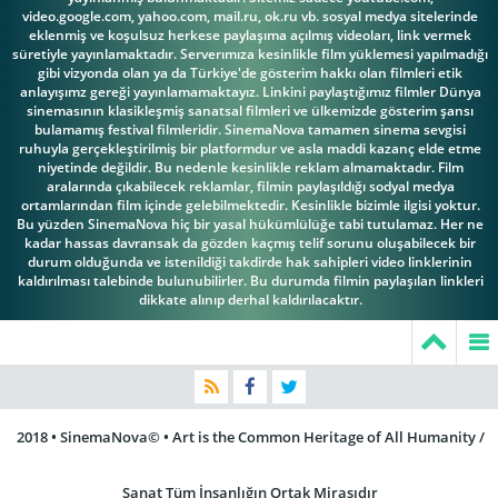
video.google.com, yahoo.com, mail.ru, ok.ru vb. sosyal medya sitelerinde
eklenmiş ve koşulsuz herkese paylaşıma açılmış videoları, link vermek
süretiyle yayınlamaktadır. Serverımıza kesinlikle film yüklemesi yapılmadığı
gibi vizyonda olan ya da Türkiye'de gösterim hakkı olan filmleri etik
anlayışımz gereği yayınlamamaktayız. Linkini paylaştığımız filmler Dünya
sinemasının klasikleşmiş sanatsal filmleri ve ülkemizde gösterim şansı
bulamamış festival filmleridir. SinemaNova tamamen sinema sevgisi
ruhuyla gerçekleştirilmiş bir platformdur ve asla maddi kazanç elde etme
niyetinde değildir. Bu nedenle kesinlikle reklam almamaktadır. Film
aralarında çıkabilecek reklamlar, filmin paylaşıldığı sodyal medya
ortamlarından film içinde gelebilmektedir. Kesinlikle bizimle ilgisi yoktur.
Bu yüzden SinemaNova hiç bir yasal hükümlülüğe tabi tutulamaz. Her ne
kadar hassas davransak da gözden kaçmış telif sorunu oluşabilecek bir
durum olduğunda ve istenildiği takdirde hak sahipleri video linklerinin
kaldırılması talebinde bulunubilirler. Bu durumda filmin paylaşılan linkleri
dikkate alınıp derhal kaldırılacaktır.
2018 • SinemaNova© • Art is the Common Heritage of All Humanity /
Sanat Tüm İnsanlığın Ortak Mirasıdır