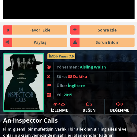
0
Favori Ekle
Sonra İzle
Paylaş
Sorun Bildir
İMDb Puanı 7.6
Yönetmen:
Aisling Walsh
Süre:
88 Dakika
Ülke:
İngiltere
Yıl:
2015
425
2
0
İZLENME
BEĞEN
BEĞENME
An Inspector Calls
Film, gizemli bir müfettişin, varlıklı bir aile olan Birling ailesini ve
onların akşam yemeğinde misafirleri olan genç bir kadının