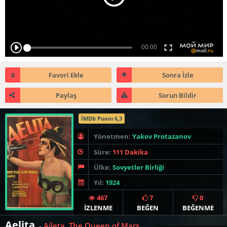
0
Favori Ekle
Sonra İzle
Paylaş
Sorun Bildir
İMDb Puanı 6,3
Yönetmen:
Yakov Protazanov
Süre:
111 Dakika
Ülke:
Sovyetler Birliği
Yıl:
1924
467
7
0
İZLENME
BEĞEN
BEĞENME
Aelita
Aileta, The Queen of Mars
-