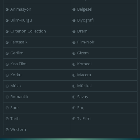
Animasyon
Belgesel
Bilim-Kurgu
Biyografi
Леонид
Марк
Лев Туманов
Оболенский
Цибульский
Criterion Collection
Dram
Fantastik
Film-Noir
Gerilim
Gizem
Kısa Film
Komedi
Михаил Жаров
Н. Третьякова
Наум Рогожин
Korku
Macera
Müzik
Müzikal
Romantik
Savaş
Николай
Николай
Николай
Баталов
Вишняк
Церетелли
Spor
Suç
Tarih
Tv Filmi
Western
София