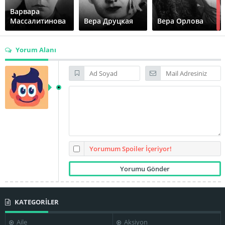
Варвара
Массалитинова
Вера Друцкая
Вера Орлова
Yorum Alanı
Виктор
Владимир
Галина
Латышевский
Уральский
Кравченко
Гилберт
Волконская
Елена Ленская
Иван Чувелёв
Yorumum Spoiler İçeriyor!
Игорь
Иосиф
Константин
KATEGORİLER
Ильинский
Толчанов
Эггерт
Aile
Aksiyon