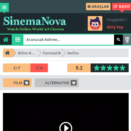
ARAÇLAR
KAYIT
Hoşgeldin !
Giriş Yap
Bilim-Kurgu
Fantastik
Aelita
9.2
7
0
FİLM
ALTERNATIVE