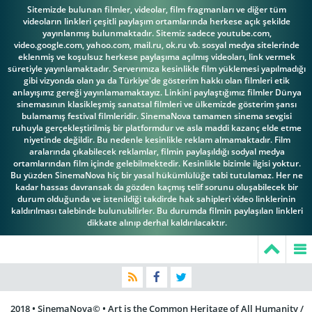
Павел Поль
Левитина
Юлия Солнцева
Sitemizde bulunan filmler, videolar, film fragmanları ve diğer tüm
videoların linkleri çeşitli paylaşım ortamlarında herkese açık şekilde
yayınlanmış bulunmaktadır. Sitemiz sadece youtube.com,
video.google.com, yahoo.com, mail.ru, ok.ru vb. sosyal medya sitelerinde
eklenmiş ve koşulsuz herkese paylaşıma açılmış videoları, link vermek
süretiyle yayınlamaktadır. Serverımıza kesinlikle film yüklemesi yapılmadığı
Юрий
Yakov
gibi vizyonda olan ya da Türkiye'de gösterim hakkı olan filmleri etik
Завадский
Protazanov
anlayışımz gereği yayınlamamaktayız. Linkini paylaştığımız filmler Dünya
sinemasının klasikleşmiş sanatsal filmleri ve ülkemizde gösterim şansı
bulamamış festival filmleridir. SinemaNova tamamen sinema sevgisi
ruhuyla gerçekleştirilmiş bir platformdur ve asla maddi kazanç elde etme
niyetinde değildir. Bu nedenle kesinlikle reklam almamaktadır. Film
aralarında çıkabilecek reklamlar, filmin paylaşıldığı sodyal medya
ortamlarından film içinde gelebilmektedir. Kesinlikle bizimle ilgisi yoktur.
Bu yüzden SinemaNova hiç bir yasal hükümlülüğe tabi tutulamaz. Her ne
kadar hassas davransak da gözden kaçmış telif sorunu oluşabilecek bir
durum olduğunda ve istenildiği takdirde hak sahipleri video linklerinin
kaldırılması talebinde bulunubilirler. Bu durumda filmin paylaşılan linkleri
dikkate alınıp derhal kaldırılacaktır.
2018 • SinemaNova© • Art is the Common Heritage of All Humanity /