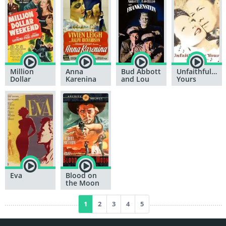
Million
Anna
Bud Abbott
Unfaithfully
Dollar
Karenina
and Lou
Yours
Weekend
Costello
Meet
Frankenstein
Eva
Blood on
the Moon
1
2
3
4
5