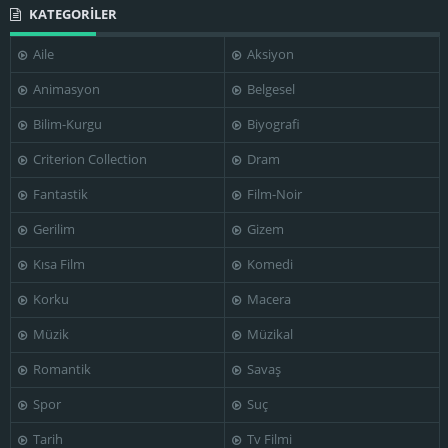
KATEGORİLER
Aile
Aksiyon
Animasyon
Belgesel
Bilim-Kurgu
Biyografi
Criterion Collection
Dram
Fantastik
Film-Noir
Gerilim
Gizem
Kısa Film
Komedi
Korku
Macera
Müzik
Müzikal
Romantik
Savaş
Spor
Suç
Tarih
Tv Filmi