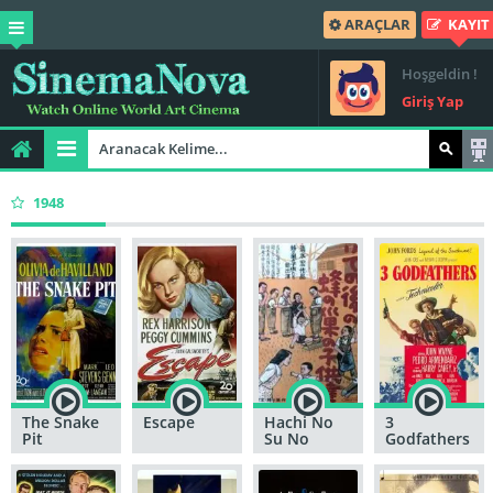
ARAÇLAR
KAYIT
Hoşgeldin !
Giriş Yap
1948
The Snake
Escape
Hachi No
3
Pit
Su No
Godfathers
Kodomotachi