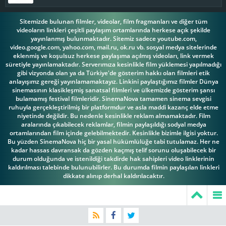
Sitemizde bulunan filmler, videolar, film fragmanları ve diğer tüm
videoların linkleri çeşitli paylaşım ortamlarında herkese açık şekilde
yayınlanmış bulunmaktadır. Sitemiz sadece youtube.com,
video.google.com, yahoo.com, mail.ru, ok.ru vb. sosyal medya sitelerinde
eklenmiş ve koşulsuz herkese paylaşıma açılmış videoları, link vermek
süretiyle yayınlamaktadır. Serverımıza kesinlikle film yüklemesi yapılmadığı
gibi vizyonda olan ya da Türkiye'de gösterim hakkı olan filmleri etik
anlayışımz gereği yayınlamamaktayız. Linkini paylaştığımız filmler Dünya
sinemasının klasikleşmiş sanatsal filmleri ve ülkemizde gösterim şansı
bulamamış festival filmleridir. SinemaNova tamamen sinema sevgisi
ruhuyla gerçekleştirilmiş bir platformdur ve asla maddi kazanç elde etme
niyetinde değildir. Bu nedenle kesinlikle reklam almamaktadır. Film
aralarında çıkabilecek reklamlar, filmin paylaşıldığı sodyal medya
ortamlarından film içinde gelebilmektedir. Kesinlikle bizimle ilgisi yoktur.
Bu yüzden SinemaNova hiç bir yasal hükümlülüğe tabi tutulamaz. Her ne
kadar hassas davransak da gözden kaçmış telif sorunu oluşabilecek bir
durum olduğunda ve istenildiği takdirde hak sahipleri video linklerinin
kaldırılması talebinde bulunubilirler. Bu durumda filmin paylaşılan linkleri
dikkate alınıp derhal kaldırılacaktır.