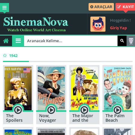
ARAÇLAR
KAYIT
Hoşgeldin !
Giriş Yap
1942
The
Now,
The Major
The Palm
Spoilers
Voyager
and the
Beach
Minor
Story