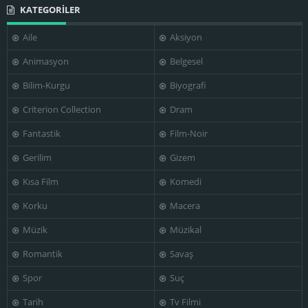
KATEGORİLER
Aile
Aksiyon
Animasyon
Belgesel
Bilim-Kurgu
Biyografi
Criterion Collection
Dram
Fantastik
Film-Noir
Gerilim
Gizem
Kısa Film
Komedi
Korku
Macera
Müzik
Müzikal
Romantik
Savaş
Spor
Suç
Tarih
Tv Filmi