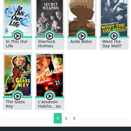
In This Our
Sherlock
Aniki Bóbó
Went the
Life
Holmes
Day Well?
and the
Secret
Weapon
The Glass
L’assassin
Key
Habite… au
21
1
2
3