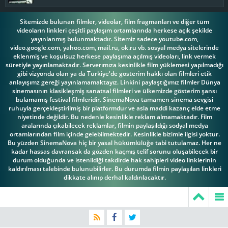
Sitemizde bulunan filmler, videolar, film fragmanları ve diğer tüm
videoların linkleri çeşitli paylaşım ortamlarında herkese açık şekilde
yayınlanmış bulunmaktadır. Sitemiz sadece youtube.com,
video.google.com, yahoo.com, mail.ru, ok.ru vb. sosyal medya sitelerinde
eklenmiş ve koşulsuz herkese paylaşıma açılmış videoları, link vermek
süretiyle yayınlamaktadır. Serverımıza kesinlikle film yüklemesi yapılmadığı
gibi vizyonda olan ya da Türkiye'de gösterim hakkı olan filmleri etik
anlayışımz gereği yayınlamamaktayız. Linkini paylaştığımız filmler Dünya
sinemasının klasikleşmiş sanatsal filmleri ve ülkemizde gösterim şansı
bulamamış festival filmleridir. SinemaNova tamamen sinema sevgisi
ruhuyla gerçekleştirilmiş bir platformdur ve asla maddi kazanç elde etme
niyetinde değildir. Bu nedenle kesinlikle reklam almamaktadır. Film
aralarında çıkabilecek reklamlar, filmin paylaşıldığı sodyal medya
ortamlarından film içinde gelebilmektedir. Kesinlikle bizimle ilgisi yoktur.
Bu yüzden SinemaNova hiç bir yasal hükümlülüğe tabi tutulamaz. Her ne
kadar hassas davransak da gözden kaçmış telif sorunu oluşabilecek bir
durum olduğunda ve istenildiği takdirde hak sahipleri video linklerinin
kaldırılması talebinde bulunubilirler. Bu durumda filmin paylaşılan linkleri
dikkate alınıp derhal kaldırılacaktır.