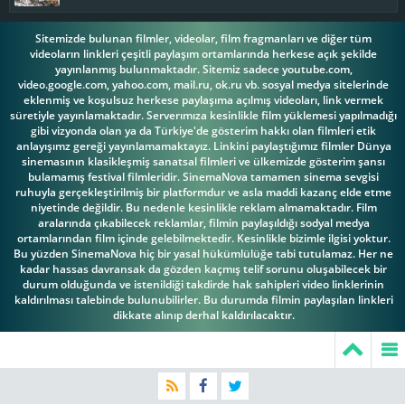
Sitemizde bulunan filmler, videolar, film fragmanları ve diğer tüm
videoların linkleri çeşitli paylaşım ortamlarında herkese açık şekilde
yayınlanmış bulunmaktadır. Sitemiz sadece youtube.com,
video.google.com, yahoo.com, mail.ru, ok.ru vb. sosyal medya sitelerinde
eklenmiş ve koşulsuz herkese paylaşıma açılmış videoları, link vermek
süretiyle yayınlamaktadır. Serverımıza kesinlikle film yüklemesi yapılmadığı
gibi vizyonda olan ya da Türkiye'de gösterim hakkı olan filmleri etik
anlayışımz gereği yayınlamamaktayız. Linkini paylaştığımız filmler Dünya
sinemasının klasikleşmiş sanatsal filmleri ve ülkemizde gösterim şansı
bulamamış festival filmleridir. SinemaNova tamamen sinema sevgisi
ruhuyla gerçekleştirilmiş bir platformdur ve asla maddi kazanç elde etme
niyetinde değildir. Bu nedenle kesinlikle reklam almamaktadır. Film
aralarında çıkabilecek reklamlar, filmin paylaşıldığı sodyal medya
ortamlarından film içinde gelebilmektedir. Kesinlikle bizimle ilgisi yoktur.
Bu yüzden SinemaNova hiç bir yasal hükümlülüğe tabi tutulamaz. Her ne
kadar hassas davransak da gözden kaçmış telif sorunu oluşabilecek bir
durum olduğunda ve istenildiği takdirde hak sahipleri video linklerinin
kaldırılması talebinde bulunubilirler. Bu durumda filmin paylaşılan linkleri
dikkate alınıp derhal kaldırılacaktır.