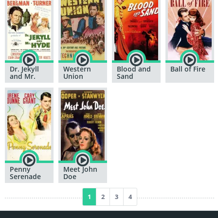
Dr. Jekyll
Western
Blood and
Ball of Fire
and Mr.
Union
Sand
Hyde
Penny
Meet John
Serenade
Doe
1
2
3
4