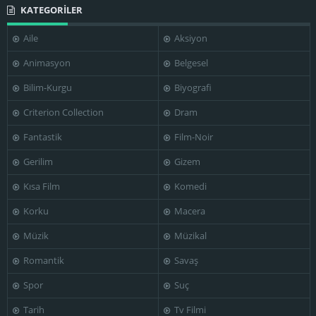
KATEGORİLER
Aile
Aksiyon
Animasyon
Belgesel
Bilim-Kurgu
Biyografi
Criterion Collection
Dram
Fantastik
Film-Noir
Gerilim
Gizem
Kısa Film
Komedi
Korku
Macera
Müzik
Müzikal
Romantik
Savaş
Spor
Suç
Tarih
Tv Filmi