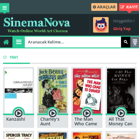
ARAÇLAR
KAYIT
Hoşgeldin !
Giriş Yap
1941
Kanzashi
Charley’s
The Man
All That
Aunt
Who Came
Money Can
to Dinner
Buy