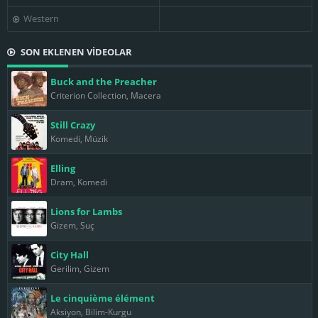
Western
SON EKLENEN VİDEOLAR
Buck and the Preacher
Criterion Collection, Macera
Still Crazy
Komedi, Müzik
Elling
Dram, Komedi
Lions for Lambs
Gizem, Suç
City Hall
Gerilim, Gizem
Le cinquième élément
Aksiyon, Bilim-Kurgu