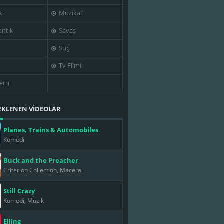
k
Müzikal
ntik
Savaş
Suç
Tv Filmi
ern
EKLENEN VİDEOLAR
Planes, Trains & Automobiles
Komedi
Buck and the Preacher
Criterion Collection, Macera
Still Crazy
Komedi, Müzik
Elling