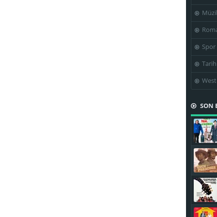
Müzi
Roma
Spor
Tarih
West
SON 