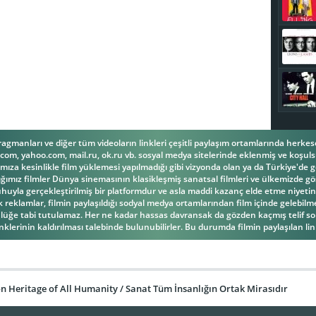
fragmanları ve diğer tüm videoların linkleri çeşitli paylaşım ortamlarında herk
om, yahoo.com, mail.ru, ok.ru vb. sosyal medya sitelerinde eklenmiş ve koşulsu
ıza kesinlikle film yüklemesi yapılmadığı gibi vizyonda olan ya da Türkiye'de g
ğımız filmler Dünya sinemasının klasikleşmiş sanatsal filmleri ve ülkemizde gös
la gerçekleştirilmiş bir platformdur ve asla maddi kazanç elde etme niyetind
reklamlar, filmin paylaşıldığı sodyal medya ortamlarından film içinde gelebilmek
üğe tabi tutulamaz. Her ne kadar hassas davransak da gözden kaçmış telif s
inklerinin kaldırılması talebinde bulunubilirler. Bu durumda filmin paylaşılan link
 Heritage of All Humanity / Sanat Tüm İnsanlığın Ortak Mirasıdır