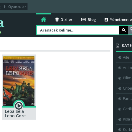
g
Oyuncular
Diziler
Blog
Yönetmenle
KATE
Aile
Anim
Bilim
Crite
Fanta
Geril
Lepa Sela
Lepo Gore
Kısa 
Kork