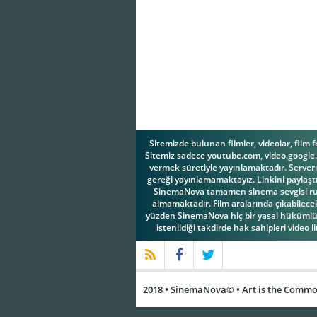
Sitemizde bulunan filmler, videolar, film 
Sitemiz sadece youtube.com, video.google.c
vermek süretiyle yayınlamaktadır. Serverım
gereği yayınlamamaktayız. Linkini paylaştı
SinemaNova tamamen sinema sevgisi ruhuy
almamaktadır. Film aralarında çıkabilecek 
yüzden SinemaNova hiç bir yasal hükümlül
istenildiği takdirde hak sahipleri video l
2018 • SinemaNova© • Art is the Common