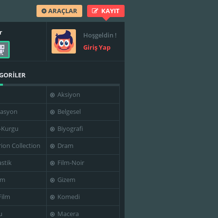
ARAÇLAR
KAYIT
r
Hoşgeldin !
Giriş Yap
GORİLER
Aksiyon
asyon
Belgesel
-Kurgu
Biyografi
rion Collection
Dram
stik
Film-Noir
im
Gizem
Film
Komedi
u
Macera