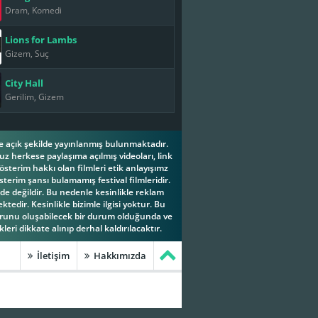
Dram, Komedi
Lions for Lambs
Gizem, Suç
City Hall
Gerilim, Gizem
ese açık şekilde yayınlanmış bulunmaktadır.
z herkese paylaşıma açılmış videoları, link
österim hakkı olan filmleri etik anlayışımz
terim şansı bulamamış festival filmleridir.
e değildir. Bu nedenle kesinlikle reklam
tedir. Kesinlikle bizimle ilgisi yoktur. Bu
orunu oluşabilecek bir durum olduğunda ve
leri dikkate alınıp derhal kaldırılacaktır.
İletişim
Hakkımızda