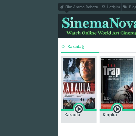
Film Arama Robotu
İletişim
Blo
Karadağ
Karaula
Klopka