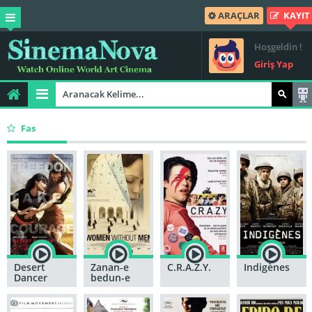
ARAÇLAR
KAYIT
Hoşgeldin !
Giriş Yap
Fas
Desert
Zanan-e
C.R.A.Z.Y.
Indigènes
Dancer
bedun-e
mardan