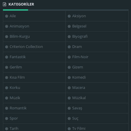
KATEGORİLER
Aile
Aksiyon
Animasyon
Belgesel
Bilim-Kurgu
Biyografi
Criterion Collection
Dram
Fantastik
Film-Noir
Gerilim
Gizem
Kısa Film
Komedi
Korku
Macera
Müzik
Müzikal
Romantik
Savaş
Spor
Suç
Tarih
Tv Filmi