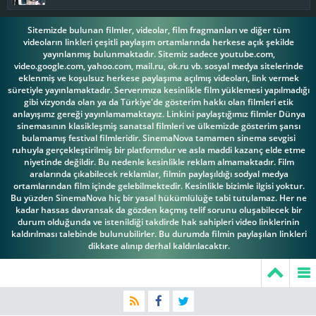
Sitemizde bulunan filmler, videolar, film fragmanları ve diğer tüm
videoların linkleri çeşitli paylaşım ortamlarında herkese açık şekilde
yayınlanmış bulunmaktadır. Sitemiz sadece youtube.com,
video.google.com, yahoo.com, mail.ru, ok.ru vb. sosyal medya sitelerinde
eklenmiş ve koşulsuz herkese paylaşıma açılmış videoları, link vermek
süretiyle yayınlamaktadır. Serverımıza kesinlikle film yüklemesi yapılmadığı
gibi vizyonda olan ya da Türkiye'de gösterim hakkı olan filmleri etik
anlayışımz gereği yayınlamamaktayız. Linkini paylaştığımız filmler Dünya
sinemasının klasikleşmiş sanatsal filmleri ve ülkemizde gösterim şansı
bulamamış festival filmleridir. SinemaNova tamamen sinema sevgisi
ruhuyla gerçekleştirilmiş bir platformdur ve asla maddi kazanç elde etme
niyetinde değildir. Bu nedenle kesinlikle reklam almamaktadır. Film
aralarında çıkabilecek reklamlar, filmin paylaşıldığı sodyal medya
ortamlarından film içinde gelebilmektedir. Kesinlikle bizimle ilgisi yoktur.
Bu yüzden SinemaNova hiç bir yasal hükümlülüğe tabi tutulamaz. Her ne
kadar hassas davransak da gözden kaçmış telif sorunu oluşabilecek bir
durum olduğunda ve istenildiği takdirde hak sahipleri video linklerinin
kaldırılması talebinde bulunubilirler. Bu durumda filmin paylaşılan linkleri
dikkate alınıp derhal kaldırılacaktır.