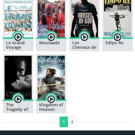
Le Grand
Moolaadé
Les
Edipo Re
Voyage
Chevaux de
Dieu
The
Kingdom of
Tragedy of
Heaven
Othello:
The Moor
1
2
of Venice