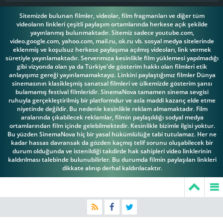
Sitemizde bulunan filmler, videolar, film fragmanları ve diğer tüm
videoların linkleri çeşitli paylaşım ortamlarında herkese açık şekilde
yayınlanmış bulunmaktadır. Sitemiz sadece youtube.com,
video.google.com, yahoo.com, mail.ru, ok.ru vb. sosyal medya sitelerinde
eklenmiş ve koşulsuz herkese paylaşıma açılmış videoları, link vermek
süretiyle yayınlamaktadır. Serverımıza kesinlikle film yüklemesi yapılmadığı
gibi vizyonda olan ya da Türkiye'de gösterim hakkı olan filmleri etik
anlayışımz gereği yayınlamamaktayız. Linkini paylaştığımız filmler Dünya
sinemasının klasikleşmiş sanatsal filmleri ve ülkemizde gösterim şansı
bulamamış festival filmleridir. SinemaNova tamamen sinema sevgisi
ruhuyla gerçekleştirilmiş bir platformdur ve asla maddi kazanç elde etme
niyetinde değildir. Bu nedenle kesinlikle reklam almamaktadır. Film
aralarında çıkabilecek reklamlar, filmin paylaşıldığı sodyal medya
ortamlarından film içinde gelebilmektedir. Kesinlikle bizimle ilgisi yoktur.
Bu yüzden SinemaNova hiç bir yasal hükümlülüğe tabi tutulamaz. Her ne
kadar hassas davransak da gözden kaçmış telif sorunu oluşabilecek bir
durum olduğunda ve istenildiği takdirde hak sahipleri video linklerinin
kaldırılması talebinde bulunubilirler. Bu durumda filmin paylaşılan linkleri
dikkate alınıp derhal kaldırılacaktır.