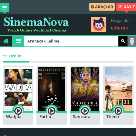
ARAÇLAR
KAYIT
Hoşgeldin !
Giriş Yap
Ürdün
Wadjda
Farha
Samsara
Theeb