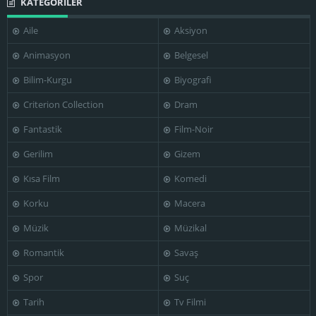
KATEGORİLER
Aile
Aksiyon
Animasyon
Belgesel
Bilim-Kurgu
Biyografi
Criterion Collection
Dram
Fantastik
Film-Noir
Gerilim
Gizem
Kısa Film
Komedi
Korku
Macera
Müzik
Müzikal
Romantik
Savaş
Spor
Suç
Tarih
Tv Filmi