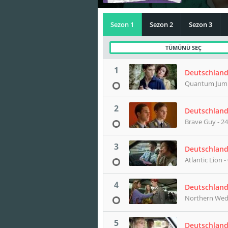
Sezon 1
Sezon 2
Sezon 3
TÜMÜNÜ SEÇ
1
Deutschland
Quantum Jump
2
Deutschland
Brave Guy - 24
3
Deutschland
Atlantic Lion -
4
Deutschland
Northern Wedd
5
Deutschland