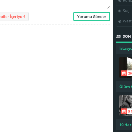
Roma
Suç
iler İçeriyor!
West
SON 
Ölüm V
10 Har