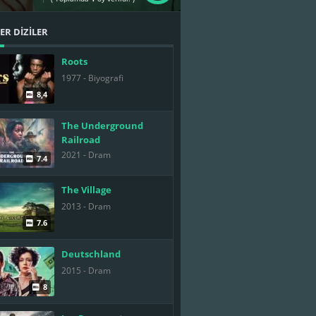
R DİZİLER
Roots
1977 - Biyografi
8,4
The Underground
Railroad
2021 - Dram
7.4
The Village
2013 - Dram
7.6
Deutschland
2015 - Dram
8