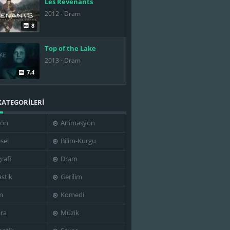
Les Revenants
2012 - Dram
8
Top of the Lake
2013 - Dram
7.4
KATEGORİLERİ
yon
Animasyon
sel
Bilim-Kurgu
rafi
Dram
stik
Gerilim
m
Komedi
ra
Müzik