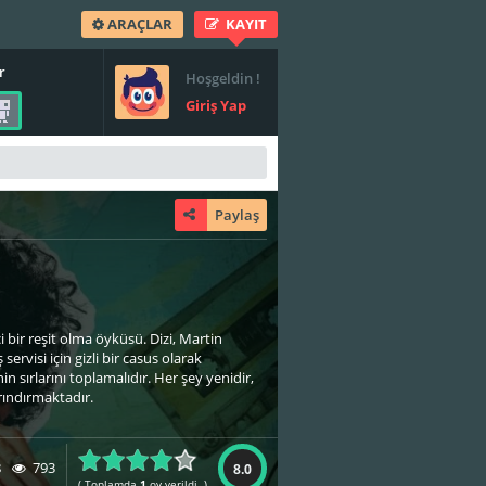
ARAÇLAR
KAYIT
r
Hoşgeldin !
Giriş Yap
Paylaş
 bir reşit olma öyküsü. Dizi, Martin
ervisi için gizli bir casus olarak
 sırlarını toplamalıdır. Her şey yenidir,
arındırmaktadır.
8
793
8.0
( Toplamda
1
oy verildi. )