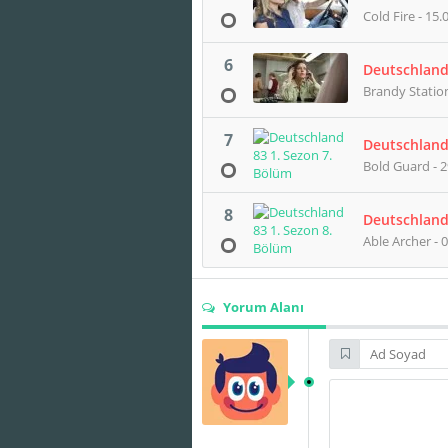
Cold Fire - 15.
6
Deutschland
Brandy Station
7
Deutschland
Bold Guard - 2
8
Deutschland
Able Archer - 
Yorum Alanı