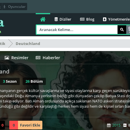
g
Oyuncular
Diziler
Blog
Yönetmenle
tik
Deutschland
Resimler
Haberler
land
3
Sezon
26
Bölüm
anyanın gerçek kültür savaşlarına ve siyasi olaylarına karşı geçen sürükleyici
ındaki Doğu Almanya yerlisinin bildiği gibi dünyadan çekilip Batıya Stasi dış s
 takip ediyor. Batı Alman ordusunda açıkça saklanan NATO askeri stratejisinin
ündüğü gibi değildir ve karşılaştığı herkes hem siyasi hem de kişisel sırları b
0
0
Favori Ekle
2015