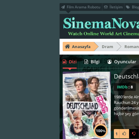
Film Arama Robotu
İletişim
Blo
Anasayfa
Dram
Roman
Dizi
Bilgi
Oyuncular
Deutsch
IMDb
: 8
1980'lerde Alm
Rauchun 24 yaş
gönderilmesini
hiçbir şey gör
100
%
1