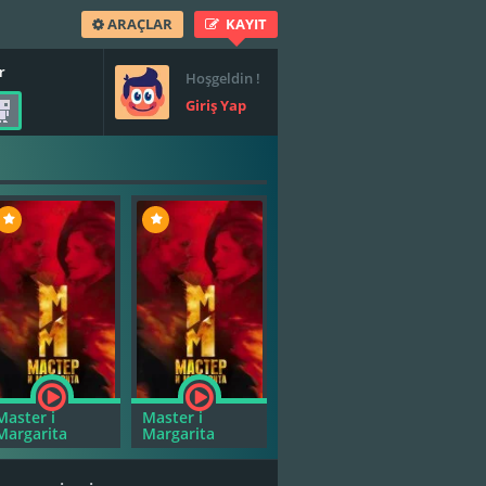
ARAÇLAR
KAYIT
r
Hoşgeldin !
Giriş Yap
Master i
Master i
Master i
Margarita
Margarita
Margarita