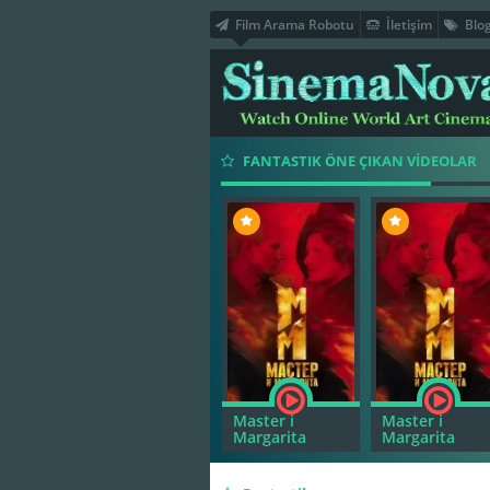
Film Arama Robotu
İletişim
Blo
FANTASTIK ÖNE ÇIKAN VİDEOLAR
Master i
Master i
Master i
ta
Margarita
Margarita
Margarita