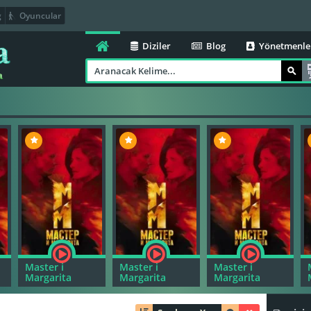
g
Oyuncular
Diziler
Blog
Yönetmenle
Master i
Master i
Master i
Margarita
Margarita
Margarita