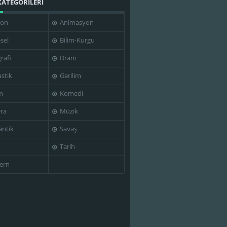
KATEGORİLERİ
yon
Animasyon
sel
Bilim-Kurgu
rafi
Dram
stik
Gerilim
m
Komedi
ra
Müzik
ntik
Savaş
Tarih
ern