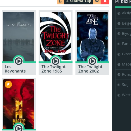
Sıralama Yap
DİZİ 
Aksi
Belge
Biyog
Fanta
Gize
Mace
Les
The Twilight
The Twilight
Revenants
Zone 1985
Zone 2002
Roma
Suç
West