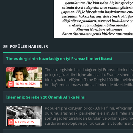
POPÜLER HABERLER
Times dergisinin hazırladığı en iyi Fransız filmleri listesi
Times dergisinin hazırladığı en iyi Fransız filmleri li
pek çok güzel filmi içine almasa da, Fransız sinemas
bir kaynak niteliğinde. Time Dergisi 100 film belir
16 Mart 2024
bulduğumuz olmazsa olmaz filmleri de biz ekledik. İ
İzlemeniz Gereken 20 Önemli Afrika Filmi
Popülerliğini koruyan birçok Afrika filmi, Afrika'
durumu arasındaki paralelleri ele alır. Bu filmler ara
sömürgeciler tarafından kurulan ve onların çekilme
6 Ekim 2025
sürdüren ideolojik ve politik kurumlar, toplumsal cin
ve dilin önemi gibi geniş bir yelpazedeki konuları izl