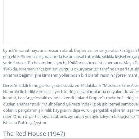
Lynch’in sanat hayatına ressam olarak başlaması, onun yaratıcı kimliğinin t
gerçektir. Sinema çalışmalarında ise anlatısal tutarlılık, sıklıkla kişisel ve ç
yerini bırakır. Bu bakımdan, Lynch, 1940’ların sürrealist sinemacısı Maya Der
1946’da, sinemanın “çağımızın vurgulu okuryazarlığı” tarafından geri tu
anlatma bağımlılığını kırmanın yollarından biri olarak resmin “görsel mantığ
Deren’in etkili filmografisi içinde, sessiz ve 14 dakikalık “Meshes of the 
Hammid ile birlikte imzalı), Lynch’in düşsel saplantılarına en yakın duran es
kendisi, Los Angeles’taki evinde –kendi “Inland Empire”’ı mıdır bu?– düşler 
düşler, anahtar (tıpkı “Mulholland Çıkmazı”’ndaki gibi) gibi temel sembolle
dolanır; parçalanmış kimlik kaygılarını dışa vurur, gerçeklik eşiklerini aşar 
eder. Onun ürpertici, siyah cübbeli, aynadan yüzüyle izleyen takipçisi ise “
istilacısı Bob’u çağrıştırır.
The Red House (1947)