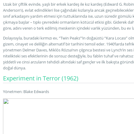
Uzak bir çiftlik evinde, yaşlı bir erkek kardeş ile kız kardeş (Edward G. Rob
Anderson’ı), evlat edindikleri lise çağındaki kızlarıyla ancak geçinebilecekleri
sınıf arkadaşını yardım etmesi için tuttuklarında ise, uzun süredir gömülü ka
çıkmaya başlar – tıpkı çevredeki ormanların kötücül etkisi gibi. Giderek dah
göre, adını veren o terk edilmiş meskenin içindeki varlık yüzünden, bu ev la
Dolayısıyla, buradaki kırmızı ev, “Twin Peaks”‘in doğaüstü “Kara Locası” ol
gizem, cinayet ve deliliğin alternatif bir tarihini temsil eder. 1940’larda t
yönetmen Delmer Daves, Miklós Rózsa’nın çılgınca bestesi ve Lynch’in ses işb
nitelikteki ses efektlerinin de sonsuz desteğiyle, bu fablın tuhaf ve rahatsız
şiddetli ve cinsi arzuların tehdidi altındaki saf gençler ve ilk bakışta gör
doğal dünya.
Experiment in Terror (1962)
Yönetmen: Blake Edwards