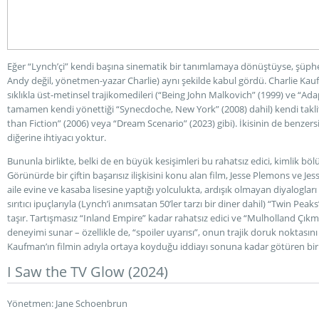
Eğer “Lynch’çi” kendi başına sinematik bir tanımlamaya dönüştüyse, şüph
Andy değil, yönetmen-yazar Charlie) aynı şekilde kabul gördü. Charlie Kaufm
sıklıkla üst-metinsel trajikomedileri (“Being John Malkovich” (1999) ve “Ada
tamamen kendi yönettiği “Synecdoche, New York” (2008) dahil) kendi taklitç
than Fiction” (2006) veya “Dream Scenario” (2023) gibi). İkisinin de benzersiz
diğerine ihtiyacı yoktur.
Bununla birlikte, belki de en büyük kesişimleri bu rahatsız edici, kimlik bölü
Görünürde bir çiftin başarısız ilişkisini konu alan film, Jesse Plemons ve Jes
aile evine ve kasaba lisesine yaptığı yolculukta, ardışık olmayan diyalogları 
sırıtıcı ipuçlarıyla (Lynch’i anımsatan 50’ler tarzı bir diner dahil) “Twin Peak
taşır. Tartışmasız “Inland Empire” kadar rahatsız edici ve “Mulholland Çıkmaz
deneyimi sunar – özellikle de, “spoiler uyarısı”, onun trajik doruk noktasını
Kaufman’ın filmin adıyla ortaya koyduğu iddiayı sonuna kadar götüren bir 
I Saw the
TV
Glow (2024)
Yönetmen: Jane Schoenbrun