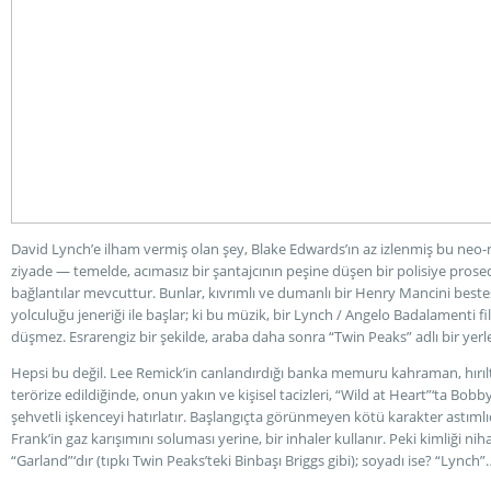
David Lynch’e ilham vermiş olan şey, Blake Edwards’ın az izlenmiş bu neo-
ziyade — temelde, acımasız bir şantajcının peşine düşen bir polisiye prose
bağlantılar mevcuttur. Bunlar, kıvrımlı ve dumanlı bir Henry Mancini bestes
yolculuğu jeneriği ile başlar; ki bu müzik, bir Lynch / Angelo Badalamenti 
düşmez. Esrarengiz bir şekilde, araba daha sonra “Twin Peaks” adlı bir yer
Hepsi bu değil. Lee Remick’in canlandırdığı banka memuru kahraman, hırıltılı
terörize edildiğinde, onun yakın ve kişisel tacizleri, “Wild at Heart”‘ta Bobb
şehvetli işkenceyi hatırlatır. Başlangıçta görünmeyen kötü karakter astımlı
Frank’in gaz karışımını soluması yerine, bir inhaler kullanır. Peki kimliği nih
“Garland”‘dır (tıpkı Twin Peaks’teki Binbaşı Briggs gibi); soyadı ise? “Lynch”