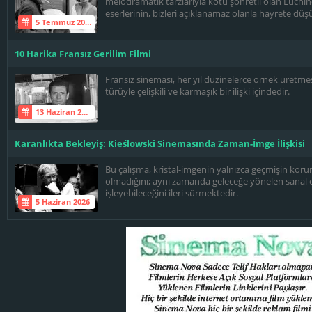
melodramatik tarzlarıyla kötü şöhretli olan Luchi
eserlerinin, bizleri açıklanamaz olanla hayrete düş
5 Temmuz 2026
10 Harika Fransız Gerilim Filmi
Fransız sineması, her yıl düzinelerce örnek üretmesi
türüyle çelişkili ve karmaşık bir ilişki içindedir.
13 Haziran 2026
Karanlıkta Bekleyiş: Kieślowski Sinemasında Zaman-İmge İlişkisi
Bu çalışma, kristal-imgenin yalnızca geçmişin korun
olmadığını; aynı zamanda geleceğe yönelen sanal ol
işleyebileceğini ileri sürmektedir.
5 Haziran 2026