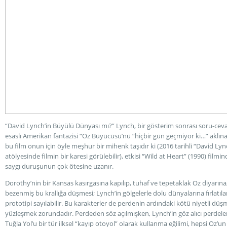
“David Lynch’in Büyülü Dünyası mı?” Lynch, bir gösterim sonrası soru-ce
esaslı Amerikan fantazisi “Oz Büyücüsü’nü “hiçbir gün geçmiyor ki…” aklına 
bu film onun için öyle meşhur bir mihenk taşıdır ki (2016 tarihli “David Lyn
atölyesinde filmin bir karesi görülebilir), etkisi “Wild at Heart” (1990) film
saygı duruşunun çok ötesine uzanır.
Dorothy’nin bir Kansas kasırgasına kapılıp, tuhaf ve tepetaklak Oz diyarına
bezenmiş bu krallığa düşmesi; Lynch’in gölgelerle dolu dünyalarına fırlatıla
prototipi sayılabilir. Bu karakterler de perdenin ardındaki kötü niyetli düş
yüzleşmek zorundadır. Perdeden söz açılmışken, Lynch’in göz alıcı perdeler,
Tuğla Yol’u bir tür ilksel “kayıp otoyol” olarak kullanma eğilimi, hepsi Oz’un