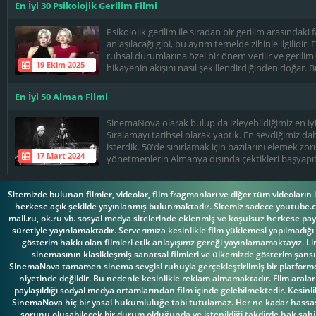
En İyi 30 Psikolojik Gerilim Filmi
Psikolojik gerilim ile sıradan bir gerilim arasındaki
anlaşılacağı gibi, bu ayrım temelde zihinle ilgilidir.
ruhsal durumlarına özel bir önem verilir ve gerili
19 Ekim 2025
hikayenin akışını nasıl şekillendirdiğinden doğar. B
gelebilir ancak en büyük psikolojik gerilimler, izley
temel korkular, travmalar ve yanılsamalarla oynar. 
En İyi 50 Alman Filmi
bir zamanlar dediği gibi, hepimiz zaman zaman bira
bu kadar tanıdık ve ürkütücü kılan şeydir.
SinemaNova olarak bulup da izleyebildiğimiz en iyi 
Sıralamayı tarihsel olarak yaptık. En sevdiğimiz da
isterdik. 50'de sınırlamak için bazılarını elemek zo
17 Mart 2024
yönetmenlerin Almanya dışında çektikleri başyapıt
Örneğin Fitzcaraldo, Paris-Texas gibi. Nazi güzelle
bilinçli liste dışı bıraktık. İzleyemediğimiz ya da at
Sitemizde bulunan filmler, videolar, film fragmanları ve diğer tüm videoların l
mutlaka çok vardır. Önerilerinizi ve düşüncelerin
herkese açık şekilde yayınlanmış bulunmaktadır. Sitemiz sadece youtube.
paylaşmanızı önemle rica ediyoruz.
mail.ru, ok.ru vb. sosyal medya sitelerinde eklenmiş ve koşulsuz herkese payl
süretiyle yayınlamaktadır. Serverımıza kesinlikle film yüklemesi yapılmadığı
gösterim hakkı olan filmleri etik anlayışımz gereği yayınlamamaktayız. Li
sinemasının klasikleşmiş sanatsal filmleri ve ülkemizde gösterim şansı 
SinemaNova tamamen sinema sevgisi ruhuyla gerçekleştirilmiş bir platform
niyetinde değildir. Bu nedenle kesinlikle reklam almamaktadır. Film aralar
paylaşıldığı sodyal medya ortamlarından film içinde gelebilmektedir. Kesinlik
SinemaNova hiç bir yasal hükümlülüğe tabi tutulamaz. Her ne kadar hassas
sorunu oluşabilecek bir durum olduğunda ve istenildiği takdirde hak sahipl