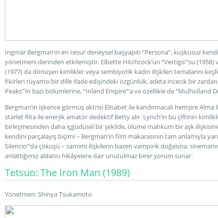
Ingmar Bergman’ın en cesur deneysel başyapıtı “Persona”, kuşkusuz kendi
yönetmeni derinden etkilemiştir. Elbette Hitchcock’un “Vertigo”‘su (1958)
(1977) da dönüşen kimlikler veya sembiyotik kadın ilişkileri temalarını keş
fikirleri rüyamsı bir dille ifade edişindeki özgünlük, adeta incecik bir zard
Peaks”‘in bazı bölümlerine, “Inland Empire”‘a ve özellikle de “Mulholland Dr.
Bergman’ın işkence görmüş aktrisi Elisabet ile kandırmacalı hemşire Alma iki
starlet Rita ile enerjik amatör dedektif Betty alır. Lynch’in bu çiftinin kimli
birleşmesinden daha içgüdüsel bir şekilde, ölüme mahkum bir aşk ilişkisine e
kendini parçalayış biçimi – Bergman’ın film makarasının tam anlamıyla yanı
Silencio”‘da çöküşü – samimi ilişkilerin bazen vampirik doğasına, sinemanı
anlattığımız aldatıcı hikâyelere dair unutulmaz birer yorum sunar.
Tetsuo: The Iron Man (1989)
Yönetmen: Shinya Tsukamoto