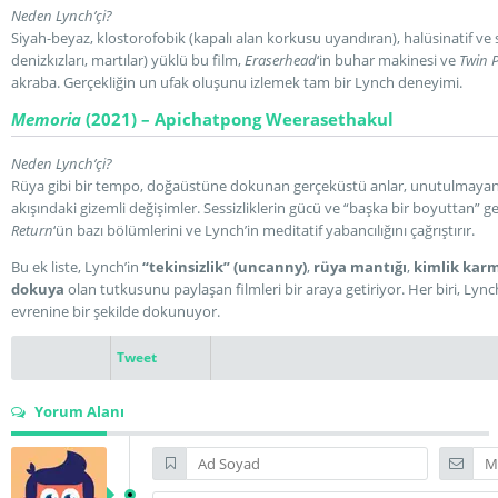
Neden Lynch’çi?
Siyah-beyaz, klostorofobik (kapalı alan korkusu uyandıran), halüsinatif ve 
denizkızları, martılar) yüklü bu film,
Eraserhead
‘in buhar makinesi ve
Twin 
akraba. Gerçekliğin un ufak oluşunu izlemek tam bir Lynch deneyimi.
Memoria
(2021) – Apichatpong Weerasethakul
Neden Lynch’çi?
Rüya gibi bir tempo, doğaüstüne dokunan gerçeküstü anlar, unutulmayan bi
akışındaki gizemli değişimler. Sessizliklerin gücü ve “başka bir boyuttan” ge
Return
‘ün bazı bölümlerini ve Lynch’in meditatif yabancılığını çağrıştırır.
Bu ek liste, Lynch’in
“tekinsizlik” (uncanny)
,
rüya mantığı
,
kimlik kar
dokuya
olan tutkusunu paylaşan filmleri bir araya getiriyor. Her biri, Lynch
evrenine bir şekilde dokunuyor.
Tweet
Yorum Alanı