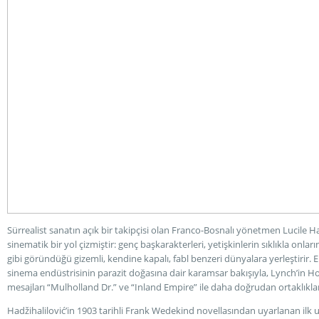
Sürrealist sanatın açık bir takipçisi olan Franco-Bosnalı yönetmen Lucile H
sinematik bir yol çizmiştir: genç başkarakterleri, yetişkinlerin sıklıkla on
gibi göründüğü gizemli, kendine kapalı, fabl benzeri dünyalara yerleştirir. E
sinema endüstrisinin parazit doğasına dair karamsar bakışıyla, Lynch’in Ho
mesajları “Mulholland Dr.” ve “Inland Empire” ile daha doğrudan ortaklıklar
Hadžihalilović’in 1903 tarihli Frank Wedekind novellasından uyarlanan ilk 