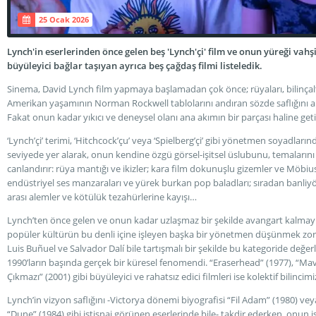
25 Ocak 2026
Lynch'in eserlerinden önce gelen beş 'Lynch'çi' film ve onun yüreği vahş
büyüleyici bağlar taşıyan ayrıca beş çağdaş filmi listeledik.
Sinema, David Lynch film yapmaya başlamadan çok önce; rüyaları, bilinçal
Amerikan yaşamının Norman Rockwell tablolarını andıran sözde saflığını al
Fakat onun kadar yıkıcı ve deneysel olanı ana akımın bir parçası haline get
‘Lynch’çi’ terimi, ‘Hitchcock’çu’ veya ‘Spielberg’çi’ gibi yönetmen soyadlarınd
seviyede yer alarak, onun kendine özgü görsel-işitsel üslubunu, temaların
canlandırır: rüya mantığı ve ikizler; kara film dokunuşlu gizemler ve Möbius ş
endüstriyel ses manzaraları ve yürek burkan pop baladları; sıradan banli
arası alemler ve kötülük tezahürlerine kayışı…
Lynch’ten önce gelen ve onun kadar uzlaşmaz bir şekilde avangart kalmay
popüler kültürün bu denli içine işleyen başka bir yönetmen düşünmek zor. 1
Luis Buñuel ve Salvador Dalí bile tartışmalı bir şekilde bu kategoride değerle
1990’ların başında gerçek bir küresel fenomendi. “Eraserhead” (1977), “Mav
Çıkmazı” (2001) gibi büyüleyici ve rahatsız edici filmleri ise kolektif bilinc
Lynch’in vizyon saflığını -Victorya dönemi biyografisi “Fil Adam” (1980) vey
“Dune” (1984) gibi istisnai görünen eserlerinde bile- takdir ederken, onun işl