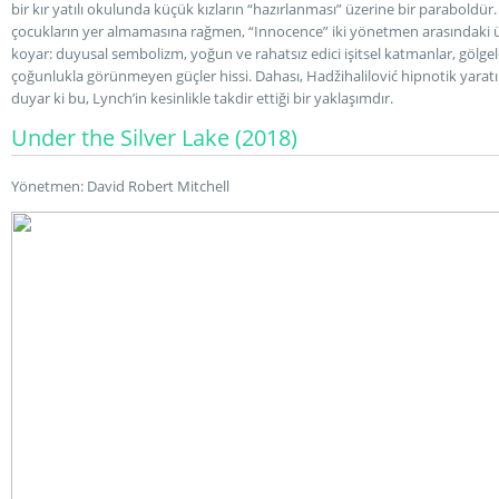
bir kır yatılı okulunda küçük kızların “hazırlanması” üzerine bir paraboldür
çocukların yer almamasına rağmen, “Innocence” iki yönetmen arasındaki ü
koyar: duyusal sembolizm, yoğun ve rahatsız edici işitsel katmanlar, gölg
çoğunlukla görünmeyen güçler hissi. Dahası, Hadžihalilović hipnotik yaratı
duyar ki bu, Lynch’in kesinlikle takdir ettiği bir yaklaşımdır.
Under the Silver Lake (2018)
Yönetmen: David Robert Mitchell