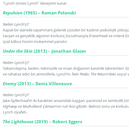
“Lynch öncesi Lynch” deneyimi sunar.
Repulsion
(1965) – Roman Polanski
Neden Lynch’çi?
Kapalı bir dairede (apartman) giderek çözülen bir kadının psikolojik çöküşü
tavşan ve gerçeklik algısının korkunç bozulmasıyla
Eraserhead
ve
Inland E
içsel kâbus hissini mükemmel yansıtır.
Under the Skin
(2013) – Jonathan Glazer
Neden Lynch’çi?
Yabancılaşma, beden, tekinsizlik ve insan doğasının karanlık labirentleri. Gör
ve rahatsız edici bir atmosferle, Lynch’in
Twin Peaks: The Return
‘deki soyut v
Enemy
(2013) – Denis Villeneuve
Neden Lynch’çi?
Jake Gyllenhaal’ın iki karakteri arasındaki kaygan, paranoid ve sembolik (
Highway
ve
Mulholland Çıkmazı
‘nın ruh ikizi gibidir. Belirsiz sonu ve korkut
Lynch ziyafeti.
The Lighthouse
(2019) – Robert Eggers