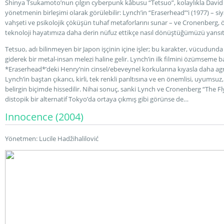
Shinya Tsukamoto’nun çılgın cyberpunk kâbusu “Tetsuo”, kolaylıkla David 
yönetmenin birleşimi olarak görülebilir: Lynch’in “Eraserhead”‘i (1977) – siy
vahşeti ve psikolojik çöküşün tuhaf metaforlarını sunar – ve Cronenberg, ö
teknoloji hayatımıza daha derin nüfuz ettikçe nasıl dönüştüğümüzü yansı
Tetsuo, adı bilinmeyen bir Japon işçinin içine işler; bu karakter, vücudund
giderek bir metal-insan melezi haline gelir. Lynch’in ilk filmini özümseme
*Eraserhead*’deki Henry’nin cinsel/ebeveynel korkularına kıyasla daha agres
Lynch’in baştan çıkarıcı, kirli, tek renkli parıltısına ve en önemlisi, uyumsuz
belirgin biçimde hissedilir. Nihai sonuç, sanki Lynch ve Cronenberg “The Fl
distopik bir alternatif Tokyo’da ortaya çıkmış gibi görünse de…
Innocence (2004)
Yönetmen: Lucile Hadžihalilović