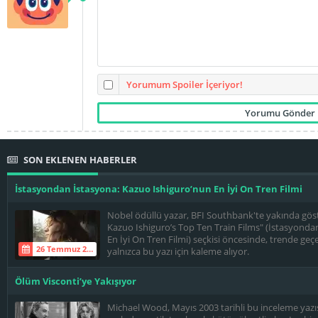
Yorumum Spoiler İçeriyor!
SON EKLENEN HABERLER
İstasyondan İstasyona: Kazuo Ishiguro’nun En İyi On Tren Filmi
Nobel ödüllü yazar, BFI Southbank'te yakında göste
Kazuo Ishiguro’s Top Ten Train Films" (İstasyonda
En İyi On Tren Filmi) seçkisi öncesinde, trende geçe
26 Temmuz 2026
yalnızca bu yazı için kaleme alıyor.
Ölüm Visconti’ye Yakışıyor
Michael Wood, Mayıs 2003 tarihli bu inceleme yazıs