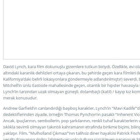
David Lynch, kara film dokunuşlu gizemlere tutkun biriydi. Özellikle, evi ol
altındaki karanlık dehlizleri ortaya çıkaran, bu şehirde geçen kara filmleri (
Kaliforniya’daki belirli lokasyonlara göndermeyle adlandırılmıştır) severdi.
Mitchell’in ünlü Eastside mahallesinde geçen, otantik bir hipster havasıyl
Lynch’in tarzından uzak olmayan güneşli, dolambaçlı (katil) / kayıp kız 
merak konusudur.
Andrew Garfield’ın canlandırdığı başıboş karakter, Lynch’in “Mavi Kadife”‘
dedektiflerinden ziyade, örneğin Thomas Pynchon’ın pasaklı “Inherent Vic
Ancak, ipuçlarının, sembollerin, pop şarkılarının, renkli tuhaf karakterlerin 
sıklıkla sevimli olmayan takıntılı kahramanın etrafında birikme biçimi, bilin
yaklaşır. Film, “Mulholland Çıkmazı”‘nın talihsiz diner hayalcisi Patrick Fischle
yeraltı dünyasına doğru labirentvari yolculuğuna sürükleyen paranoyak bir 