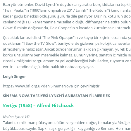
Bazı yönetmenler, David Lynch’e duydukları yaratıcı borç iddialarına tepki
“Twin Peaks”‘in (1990’ların orijinali ve 2017 tarihli “The Return”) kendi fant
kadar güçlü bir etkisi olduğunu gururla dile getiriyor. Dizinin, kötü ruh Bo
canlandırdığı FBI kahramanına musallat olduğu cliffhanger’ına atıfta bulu
Glow” filminin doğuşunda, Dale Cooper’ın o locadan kurtulmasını istemek d
Çocukluk fantezi dizisi “The Pink Opaque”ın ve kayıp bir kişinin etrafında şe
odaklanan “I Saw the TV Glow”, banliyölerde gizlenen psikolojik canavarlar
atmosferiyle nabız atar. Ancak Schoenbrun’un akıldan çıkmayan, yürek bur
korku unsurlarını benimsemekle kalmaz. Bunun yerine, sanatın içimizde nas
cinsel kimliğimizi sorgulamamıza yol açabileceğini kabul eden, rüyamsı ve s
evrilir – kendine özgü, dokunaklı bir nabız atışı yayar.
Leigh Singer
https://www.bfi.org.uk’den SinemaNova için çevrilmiştir.
SİNEMA NOVA TAFSİYESİ LYNCH’İ ANIMSATAN FİLMERE EK
Vertigo
(1958) – Alfred Hitchcock
Neden Lynch’çi?
Takıntı, kimlik manipülasyonu, ölüm ve yeniden doğuş temalarıyla
Vertigo
büyükbabası sayılır. Sapkın aşk, gerçekliğin kayganlığı ve Bernard Herrma