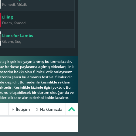
Komedi, Müzik
Elling
Dram, Komedi
Lions for Lambs
Gizem, Suç
ese açık şekilde yayınlanmış bulunmaktadır.
z herkese paylaşıma açılmış videoları, link
österim hakkı olan filmleri etik anlayışımz
terim şansı bulamamış festival filmleridir.
e değildir. Bu nedenle kesinlikle reklam
tedir. Kesinlikle bizimle ilgisi yoktur. Bu
orunu oluşabilecek bir durum olduğunda ve
leri dikkate alınıp derhal kaldırılacaktır.
İletişim
Hakkımızda