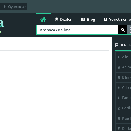
g
Oyuncular
Diziler
Blog
Yönetmenle
KATE
Aile
Anim
Bilim
Crite
Fanta
Geril
Kısa 
Kork