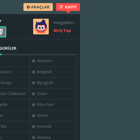
ARAÇLAR
KAYIT
r
Hoşgeldin !
Giriş Yap
GORİLER
Aksiyon
asyon
Belgesel
-Kurgu
Biyografi
rion Collection
Dram
stik
Film-Noir
im
Gizem
Film
Komedi
u
Macera