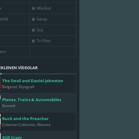
k
Müzikal
ntik
Savaş
Suç
Tv Filmi
ern
EKLENEN VİDEOLAR
The Devil and Daniel Johnston
Belgesel, Biyografi
Planes, Trains & Automobiles
Komedi
Buck and the Preacher
Criterion Collection, Macera
Still Crazy