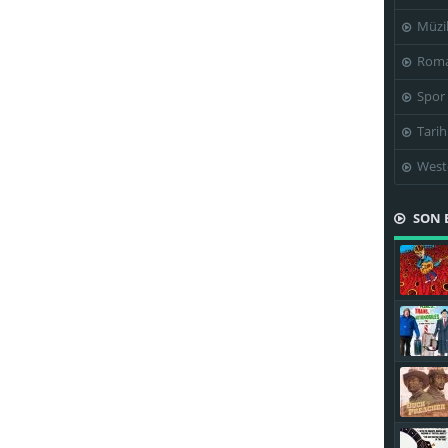
Müzi
Roma
Spor
Tarih
West
SON 