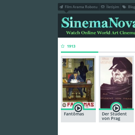
Film Arama Robotu
İletişim
Blo
1913
Fantômas
Der Student
von Prag