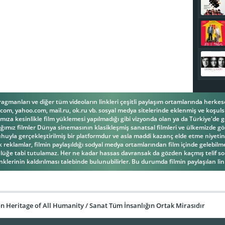
fragmanları ve diğer tüm videoların linkleri çeşitli paylaşım ortamlarında herk
om, yahoo.com, mail.ru, ok.ru vb. sosyal medya sitelerinde eklenmiş ve koşulsu
ıza kesinlikle film yüklemesi yapılmadığı gibi vizyonda olan ya da Türkiye'de g
ğımız filmler Dünya sinemasının klasikleşmiş sanatsal filmleri ve ülkemizde gös
la gerçekleştirilmiş bir platformdur ve asla maddi kazanç elde etme niyetind
reklamlar, filmin paylaşıldığı sodyal medya ortamlarından film içinde gelebilmek
üğe tabi tutulamaz. Her ne kadar hassas davransak da gözden kaçmış telif s
inklerinin kaldırılması talebinde bulunubilirler. Bu durumda filmin paylaşılan link
 Heritage of All Humanity / Sanat Tüm İnsanlığın Ortak Mirasıdır