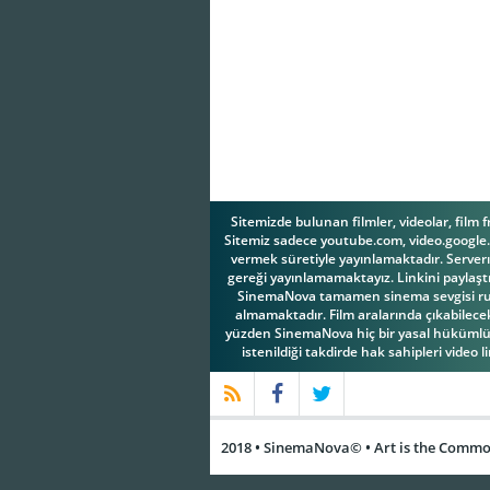
Sitemizde bulunan filmler, videolar, film 
Sitemiz sadece youtube.com, video.google.c
vermek süretiyle yayınlamaktadır. Serverım
gereği yayınlamamaktayız. Linkini paylaştı
SinemaNova tamamen sinema sevgisi ruhuy
almamaktadır. Film aralarında çıkabilecek 
yüzden SinemaNova hiç bir yasal hükümlül
istenildiği takdirde hak sahipleri video l
2018 • SinemaNova© • Art is the Common